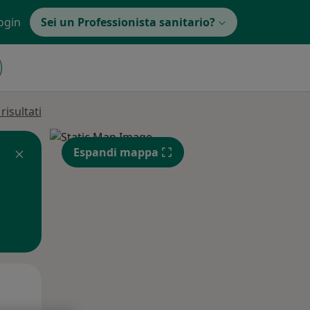
ogin
Sei un Professionista sanitario?
isultati
Espandi mappa
Mer,
Gio,
Ven,
12 Ago
13 Ago
14 Ago