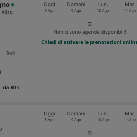
igno
Oggi
Domani
Lun,
Mar,
8 Ago
9 Ago
10 Ago
11 Ago
·
Altro
i
Non ci sono agende disponibili!
Chiedi di attivare le prenotazioni onlin
Indirizzo 4
Online
a
da 80 €
Oggi
Domani
Lun,
Mar,
8 Ago
9 Ago
10 Ago
11 Ago
o