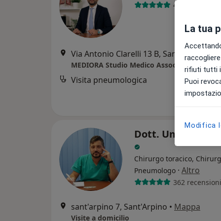
40 recensioni
La tua 
Accettando,
Via Antonio Clarelli 13 B, Sant'Antimo
•
M
raccogliere 
MEDIORA Studio Medico Associato
rifiuti tutt
Visita pneumologica
Puoi revoca
impostazion
Modifica 
Dott. Umberto Di 
Chirurgo toracico, Chirurg
·
Altro
Pneumologo
362 recension
sant'arpino 7, Sant'Arpino
•
Mappa
Visite a domicilio