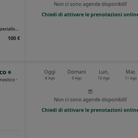
Non ci sono agende disponibili!
Chiedi di attivare le prenotazioni onlin
Igea Frattamaggiore Polidiagnostica e Polispecialistica
100 €
eco
Oggi
Domani
Lun,
Mar,
8 Ago
9 Ago
10 Ago
11 Ago
·
nostico
Non ci sono agende disponibili!
Chiedi di attivare le prenotazioni onlin