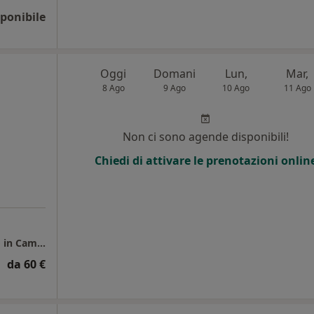
ponibile
Oggi
Domani
Lun,
Mar,
8 Ago
9 Ago
10 Ago
11 Ago
Non ci sono agende disponibili!
Chiedi di attivare le prenotazioni onlin
Visite Domiciliari su Sant'Antimo - Giugliano in Campania - Aversa - Frattamaggiore - Grumo Nevano
da 60 €