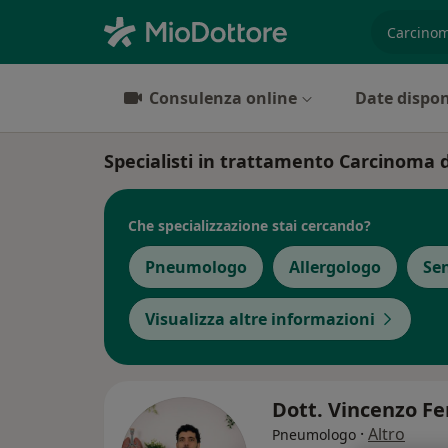
es. prest
Consulenza online
Date dispon
Specialisti in trattamento Carcinoma
Che specializzazione stai cercando?
Pneumologo
Allergologo
Se
Visualizza altre informazioni
Dott. Vincenzo Fe
·
Altro
Pneumologo