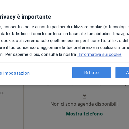
Non ci sono agende disponibili!
privacy è importante
Chiedi di attivare le prenotazioni onlin
 consenti a noi e ai nostri partner di utilizzare cookie (o tecnologie 
appa
dati statistici e fornirti contenuti in base alle tue abitudini di navig
i i cookie, utilizzeremo solo quelli necessari per il corretto utilizzo de
80 €
re il tuo consenso o aggiornare le tue preferenze in qualsiasi mom
i. Per saperne di più, consulta la nostra
Informativa sui cookie
Rifiuto
A
le impostazioni
Serio
Oggi
Domani
Lun,
Mar,
8 Ago
9 Ago
10 Ago
11 Ago
o,
Non ci sono agende disponibili!
i
Mostra telefono