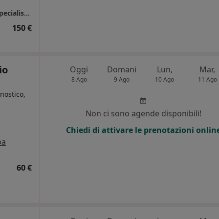
Igea Frattamaggiore Polidiagnostica e Polispecialistica
150 €
io
Oggi
Domani
Lun,
Mar,
8 Ago
9 Ago
10 Ago
11 Ago
nostico,
Non ci sono agende disponibili!
Chiedi di attivare le prenotazioni onlin
pa
60 €