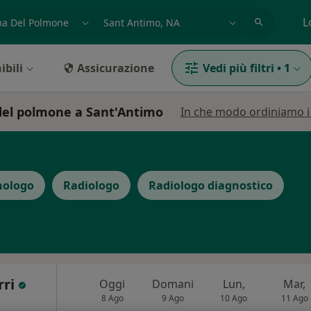
azione, medico, struttura
es: Roma
L
ibili
Assicurazione
Vedi più filtri
•
1
 del polmone a Sant'Antimo
In che modo ordiniamo i r
nologo
Radiologo
Radiologo diagnostico
rri
Oggi
Domani
Lun,
Mar,
8 Ago
9 Ago
10 Ago
11 Ago