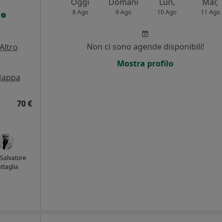
Oggi
Domani
Lun,
Mar,
o
8 Ago
9 Ago
10 Ago
11 Ago
Non ci sono agende disponibili!
Altro
i
Mostra profilo
appa
70 €
 Salvatore
ttaglia