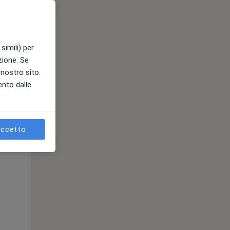
e
simili) per
azione. Se
l nostro sito.
ento dalle
ccetto
Mer,
Gio,
Ven,
12 Ago
13 Ago
14 Ago