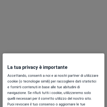
Dr. Gabriele Munegato
·
Altro
Chirurgo generale, Gastroenterologo, Proctologo
36 recensioni
Indirizzo 1
Indirizzo 2
La tua privacy è importante
Accettando, consenti a noi e ai nostri partner di utilizzare
Viale Vittorio Veneto 19, Treviso
•
Mappa
cookie (o tecnologie simili) per raccogliere dati statistici
Ospedale "S. Camillo"
e fornirti contenuti in base alle tue abitudini di
Prima visita di chirurgia generale
120 €
navigazione. Se rifiuti tutti i cookie, utilizzeremo solo
Questo dottore non ha ancora attivato le prenotazioni online presso questo indirizzo.
quelli necessari per il corretto utilizzo del nostro sito.
Puoi revocare il tuo consenso o aggiornare le tue
Chiedi di attivare le prenotazioni online