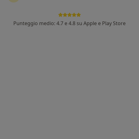
Punteggio medio: 4.7 e 4.8 su Apple e Play Store
Dr. Daniele Sambucci
·
Altro
Chirurgo generale, Chirurgo, Proctologo
101 recensioni
Indirizzo 1
Indirizzo 2
Indirizzo 3
Via Terraglio, 54, Mogliano Veneto
•
Mappa
Romano Medica
Prima visita di chirurgia generale
140 €
Questo dottore non ha ancora attivato le prenotazioni online presso questo indirizzo.
Chiedi di attivare le prenotazioni online