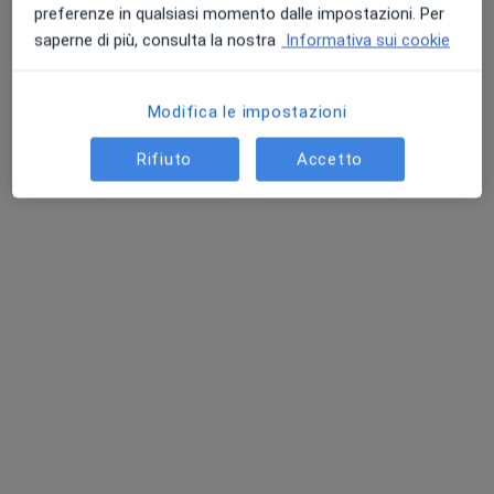
preferenze in qualsiasi momento dalle impostazioni. Per
saperne di più, consulta la nostra
Informativa sui cookie
Modifica le impostazioni
Rifiuto
Accetto
Prof. Alfredo Saggioro
·
Altro
Gastroenterologo, Internista, Nutrizionista
13 recensioni
Indirizzo
Online
Viale della Repubblica, 10, Villorba
•
Mappa
Centro di Medicina
Prima visita gastroenterologica
200 €