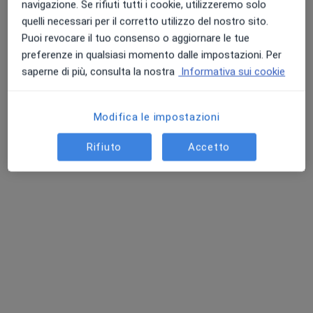
navigazione. Se rifiuti tutti i cookie, utilizzeremo solo
quelli necessari per il corretto utilizzo del nostro sito.
Puoi revocare il tuo consenso o aggiornare le tue
preferenze in qualsiasi momento dalle impostazioni. Per
Dr. Fabrizio Gambarini
saperne di più, consulta la nostra
Informativa sui cookie
·
Altro
Chirurgo generale, Proctologo
82 recensioni
Modifica le impostazioni
33, Via Martiri Partigiani, Stradella
•
Mappa
Centro Medico HTC
Rifiuto
Accetto
Visita proctologica
Prezzo non disponibile
Questo dottore non ha ancora attivato le prenotazioni online presso questo indirizzo.
Chiedi di attivare le prenotazioni online