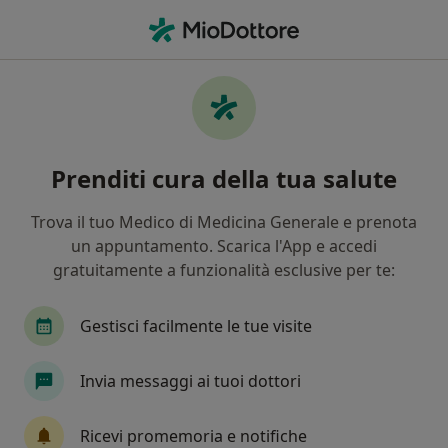
Men
Carcinoma Del Colonretto • Stradella, PV
Filters
• 1
Mappa
Specialisti in trattamento Carcinoma del
Prenditi cura della tua salute
colonretto a Stradella
In che modo ordiniamo i risultati
Trova il tuo Medico di Medicina Generale e prenota
un appuntamento. Scarica l'App e accedi
gratuitamente a funzionalità esclusive per te:
Che specializzazione stai cercando?
Chirurgo generale
Proctologo
Endocrinol
Gestisci facilmente le tue visite
Invia messaggi ai tuoi dottori
Ricevi promemoria e notifiche