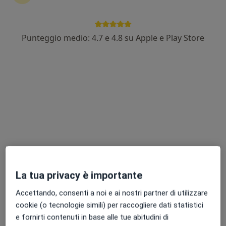
Punteggio medio: 4.7 e 4.8 su Apple e Play Store
Dott. Samuel Ngnitejeu Tata
·
Altro
Proctologo, Chirurgo generale
44 recensioni
33, Via Martiri Partigiani, Stradella
•
Mappa
Centro Medico HTC
Visita proctologica
Prezzo non disponibile
Questo dottore non ha ancora attivato le prenotazioni online presso questo indirizzo.
Chiedi di attivare le prenotazioni online
La tua privacy è importante
Accettando, consenti a noi e ai nostri partner di utilizzare
cookie (o tecnologie simili) per raccogliere dati statistici
e fornirti contenuti in base alle tue abitudini di