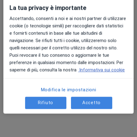
La tua privacy è importante
Accettando, consenti a noi e ai nostri partner di utilizzare
cookie (o tecnologie simili) per raccogliere dati statistici
e fornirti contenuti in base alle tue abitudini di
navigazione. Se rifiuti tutti i cookie, utilizzeremo solo
quelli necessari per il corretto utilizzo del nostro sito.
Puoi revocare il tuo consenso o aggiornare le tue
Dott. Christian Poli
preferenze in qualsiasi momento dalle impostazioni. Per
saperne di più, consulta la nostra
Informativa sui cookie
Medico di medicina generale
78 recensioni
Via Lorenzo Fava 2, Verona
•
Mappa
Modifica le impostazioni
CEMS srl
Rifiuto
Accetto
Visita medico sportiva non agonistica
57 €
Questo dottore non ha ancora attivato le prenotazioni online presso questo indirizzo.
Chiedi di attivare le prenotazioni online