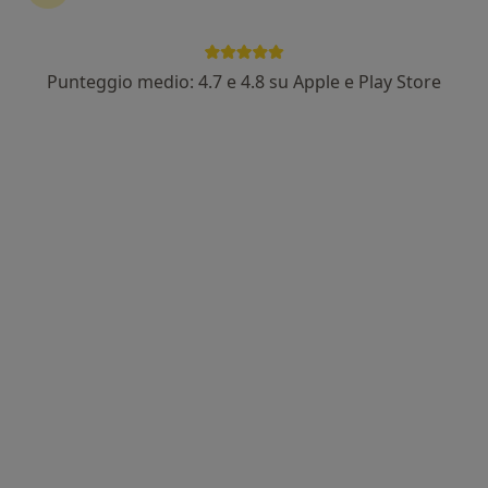
Punteggio medio: 4.7 e 4.8 su Apple e Play Store
Dott. Stefano Zeminian
·
Altro
Pneumologo, Internista
47 recensioni
Indirizzo 1
Indirizzo 2
Via Lorenzo Fava 2, Verona
•
Mappa
CEMS srl
Visita internistica
210 €
Questo dottore non ha ancora attivato le prenotazioni online presso questo indirizzo.
Chiedi di attivare le prenotazioni online