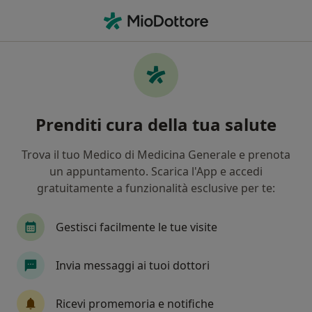
Men
Bruciore • San Giovanni Lupatoto, VR
Filters
• 1
Assicurazione
Map
Specialisti in trattamento bruciore a San
Prenditi cura della tua salute
Giovanni Lupatoto
In che modo ordiniamo i risultati
Trova il tuo Medico di Medicina Generale e prenota
un appuntamento. Scarica l'App e accedi
gratuitamente a funzionalità esclusive per te:
Che specializzazione stai cercando?
Medico di medicina generale
Pneumologo
Gestisci facilmente le tue visite
Invia messaggi ai tuoi dottori
Ricevi promemoria e notifiche