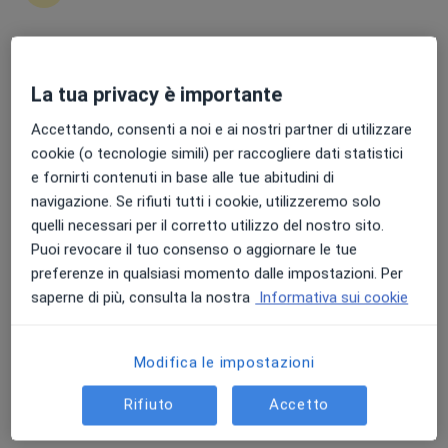
Punteggio medio: 4.7 e 4.8 su Apple e Play Store
La tua privacy è importante
Dott. Giovanni D'Agosta
·
Altro
Chirurgo plastico, Chirurgo estetico, Medico estetico
Accettando, consenti a noi e ai nostri partner di utilizzare
194 recensioni
cookie (o tecnologie simili) per raccogliere dati statistici
e fornirti contenuti in base alle tue abitudini di
Indirizzo
Online
navigazione. Se rifiuti tutti i cookie, utilizzeremo solo
quelli necessari per il corretto utilizzo del nostro sito.
Puoi revocare il tuo consenso o aggiornare le tue
Via dello Stadio 26, Lentini
•
Mappa
preferenze in qualsiasi momento dalle impostazioni. Per
Centro Polidiagnostico Coco CPC
saperne di più, consulta la nostra
Informativa sui cookie
Prima visita di chirurgia plastica
130 €
Questo dottore non ha ancora attivato le prenotazioni online presso questo indirizzo.
Modifica le impostazioni
Chiedi di attivare le prenotazioni online
Rifiuto
Accetto