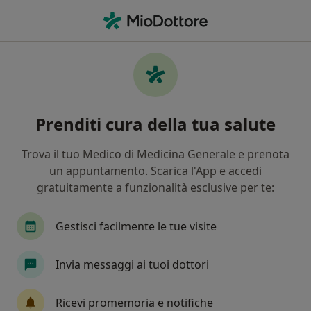
Men
Blefarocalasi • Lentini, SR
Filters
• 1
Assicurazione
Map
Specialisti in trattamento Blefarocalasi a
Prenditi cura della tua salute
Lentini
In che modo ordiniamo i risultati
Trova il tuo Medico di Medicina Generale e prenota
un appuntamento. Scarica l'App e accedi
gratuitamente a funzionalità esclusive per te:
Che specializzazione stai cercando?
Chirurgo plastico
Medico estetico
Endocr
Gestisci facilmente le tue visite
Invia messaggi ai tuoi dottori
Ricevi promemoria e notifiche