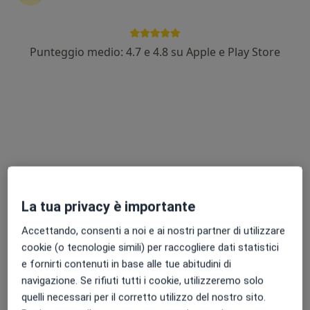
Punteggio medio: 4.7 e 4.8 su Apple e Play Store
Dott. Benedetto Mazza
·
Altro
Cardiologo
9 recensioni
Via Gramsci 26, Bisceglie
•
Mappa
Studio Dott. Benedetto Mazza
Ecocolordoppler cardiaco
70 €
Questo dottore non ha ancora attivato le prenotazioni online presso questo indirizzo.
La tua privacy è importante
Chiedi di attivare le prenotazioni online
Accettando, consenti a noi e ai nostri partner di utilizzare
cookie (o tecnologie simili) per raccogliere dati statistici
e fornirti contenuti in base alle tue abitudini di
navigazione. Se rifiuti tutti i cookie, utilizzeremo solo
quelli necessari per il corretto utilizzo del nostro sito.