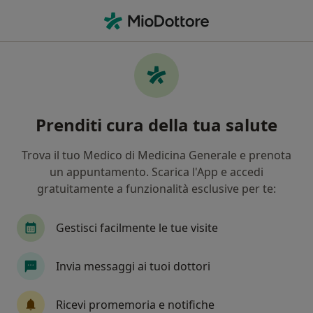
Men
Aterosclerosi • Bisceglie, BT
Filters
• 1
Mappa
Specialisti in trattamento Aterosclerosi a
Prenditi cura della tua salute
Bisceglie
In che modo ordiniamo i risultati
Trova il tuo Medico di Medicina Generale e prenota
un appuntamento. Scarica l'App e accedi
gratuitamente a funzionalità esclusive per te:
Che specializzazione stai cercando?
Cardiologo
Endocrinologo
Urologo
P
Gestisci facilmente le tue visite
Invia messaggi ai tuoi dottori
Ricevi promemoria e notifiche