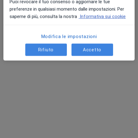
Puoi revocare il tuo consenso o aggiornare le tue
preferenze in qualsiasi momento dalle impostazioni. Per
saperne di più, consulta la nostra
Informativa sui cookie
Pagamenti online
Modifica le impostazioni
Dr. Antonio Desai
·
Altro
Internista
Rifiuto
Accetto
14 recensioni
Indirizzo
Online
Visite Domiciliari, Bisceglie
•
Mappa
Visite Domiciliari
Visita internistica
150 €
Questo dottore non ha ancora attivato le prenotazioni online presso questo indirizzo.
Chiedi di attivare le prenotazioni online