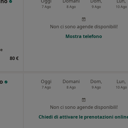
ano
Oggi
Domani
Dom,
Lun,
7 Ago
8 Ago
9 Ago
10 Ago
Non ci sono agende disponibili!
Mostra telefono
ie
80 €
no
Oggi
Domani
Dom,
Lun,
7 Ago
8 Ago
9 Ago
10 Ago
Non ci sono agende disponibili!
Chiedi di attivare le prenotazioni onlin