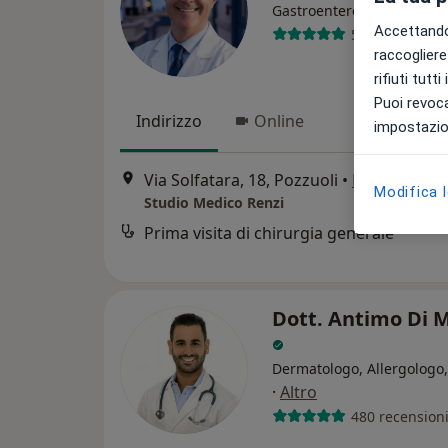
·
Altro
Gastroenterologo
Accettando,
549 recension
raccogliere 
rifiuti tutt
Puoi revoca
Indirizzo
Online
impostazion
Via Solfatara, 18, Pozzuoli
•
Mappa
Modifica 
Studio Medico Renzi
Prima visita di chirurgia generale
Dott. Antimo Di 
Dermatologo, Allergologo,
·
Altro
480 recension