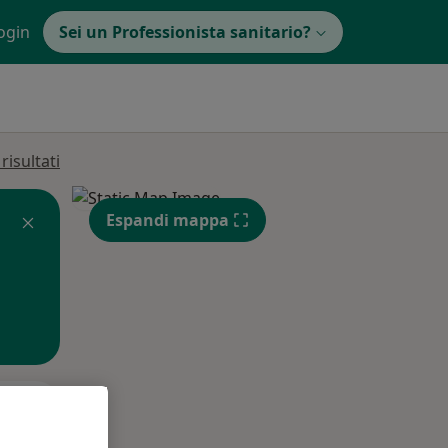
ogin
Sei un Professionista sanitario?
isultati
Espandi mappa
Mar,
Mer,
Gio,
11 Ago
12 Ago
13 Ago