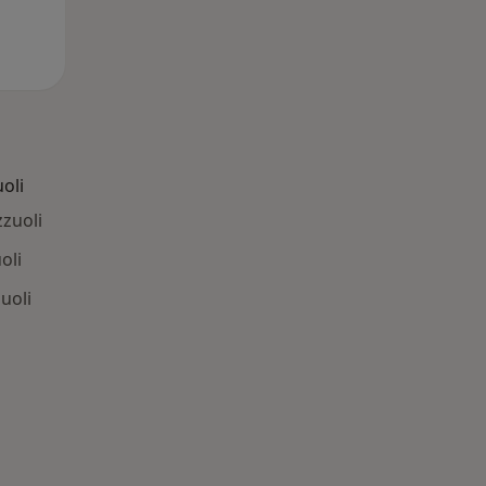
oli
zuoli
oli
uoli
: Patologie correlate a Pozzuoli