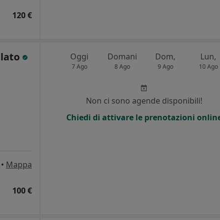
120 €
alato
Oggi
Domani
Dom,
Lun,
7 Ago
8 Ago
9 Ago
10 Ago
Non ci sono agende disponibili!
Chiedi di attivare le prenotazioni onlin
•
Mappa
100 €