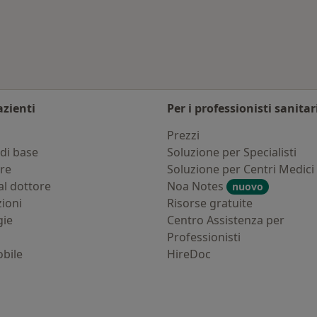
ambia città
azienti
Per i professionisti sanitar
i
Prezzi
di base
Soluzione per Specialisti
ure
Soluzione per Centri Medici
al dottore
Noa Notes
nuovo
zioni
Risorse gratuite
gie
Centro Assistenza per
Professionisti
bile
HireDoc