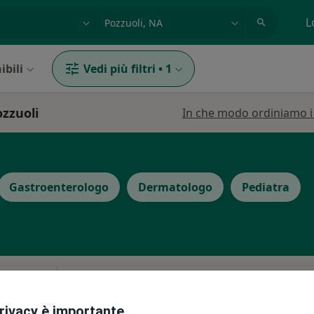
azione, medico, struttura
es: Roma
L
ibili
Vedi più filtri
•
1
ozzuoli
In che modo ordiniamo i r
Gastroenterologo
Dermatologo
Pediatra
i
Oggi
Domani
Dom,
Lun,
7 Ago
8 Ago
9 Ago
10 Ago
privacy è importante