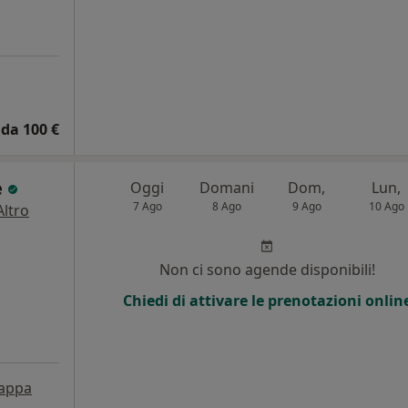
da 100 €
e
Oggi
Domani
Dom,
Lun,
7 Ago
8 Ago
9 Ago
10 Ago
Altro
Non ci sono agende disponibili!
Chiedi di attivare le prenotazioni onlin
appa