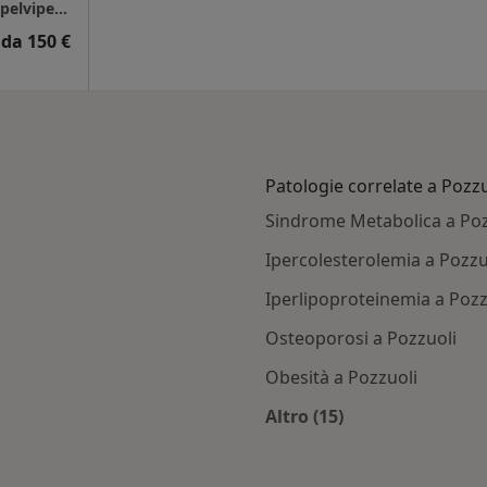
Dott D' Oriano:Studio di colonproctologia e pelviperineologia
da 150 €
Patologie correlate a Pozzu
Sindrome Metabolica a Poz
Ipercolesterolemia a Pozzu
Iperlipoproteinemia a Pozz
Osteoporosi a Pozzuoli
Obesità a Pozzuoli
Altro (15)
zzuoli
Altro nella categoria