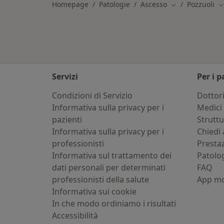
Homepage
Patologie
Ascesso
Pozzuoli
Cambia città
C
Servizi
Per i p
Condizioni di Servizio
Dottor
Informativa sulla privacy per i
Medici 
pazienti
Strutt
Informativa sulla privacy per i
Chiedi 
professionisti
Presta
Informativa sul trattamento dei
Patolo
dati personali per determinati
FAQ
professionisti della salute
App mo
Informativa sui cookie
In che modo ordiniamo i risultati
Accessibilità