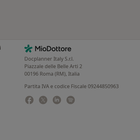
Contatti
MioDottore - Homepage
i
Docplanner Italy S.r.l.
Piazzale delle Belle Arti 2
00196 Roma (RM), Italia
Partita IVA e codice Fiscale 09244850963
Facebook
si apre in una nuova scheda
Twitter
si apre in una nuova scheda
Linkedin
si apre in una nuova scheda
Spotify
si apre in una nuova sched