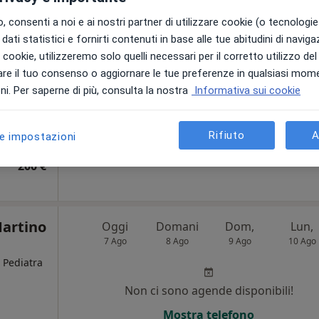
 consenti a noi e ai nostri partner di utilizzare cookie (o tecnologie 
i
Non ci sono agende disponibili!
dati statistici e fornirti contenuti in base alle tue abitudini di navig
i i cookie, utilizzeremo solo quelli necessari per il corretto utilizzo de
Chiedi di attivare le prenotazioni onlin
re il tuo consenso o aggiornare le tue preferenze in qualsiasi mom
i. Per saperne di più, consulta la nostra
Informativa sui cookie
Rifiuto
A
le impostazioni
200 €
Martino
Oggi
Domani
Dom,
Lun,
7 Ago
8 Ago
9 Ago
10 Ago
 Pediatra
Non ci sono agende disponibili!
i
Mostra telefono