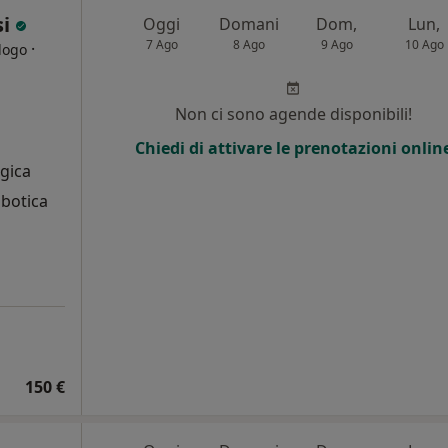
si
Oggi
Domani
Dom,
Lun,
7 Ago
8 Ago
9 Ago
10 Ago
·
logo
Non ci sono agende disponibili!
Chiedi di attivare le prenotazioni onlin
ogica
obotica
150 €