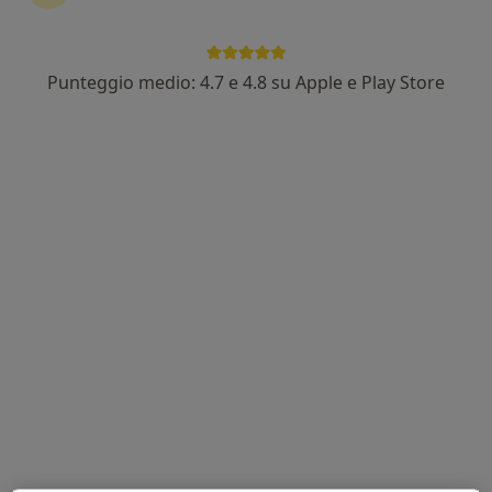
Punteggio medio: 4.7 e 4.8 su Apple e Play Store
Dott. Valter Gherardi
·
Altro
Fisiatra
158 recensioni
Via Chiesa Nord 52, Rovereto sulla Secchia
•
Mappa
Physios Poliambulatorio
Visita fisiatrica
120 €
Questo dottore non ha ancora attivato le prenotazioni online presso questo indirizzo.
Chiedi di attivare le prenotazioni online