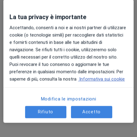
La tua privacy è importante
Accettando, consenti a noi e ai nostri partner di utilizzare
Dott.ssa Fabrizia Martinelli
cookie (o tecnologie simili) per raccogliere dati statistici
·
Altro
Fisioterapista
e fornirti contenuti in base alle tue abitudini di
138 recensioni
navigazione. Se rifiuti tutti i cookie, utilizzeremo solo
Via Chiesa Nord 52, Rovereto sulla Secchia
•
Mappa
quelli necessari per il corretto utilizzo del nostro sito.
Physios Poliambulatorio
Puoi revocare il tuo consenso o aggiornare le tue
Fisiokinesiterapia
51 €
preferenze in qualsiasi momento dalle impostazioni. Per
saperne di più, consulta la nostra
Informativa sui cookie
Questo dottore non ha ancora attivato le prenotazioni online presso questo indirizzo.
Chiedi di attivare le prenotazioni online
Modifica le impostazioni
Rifiuto
Accetto