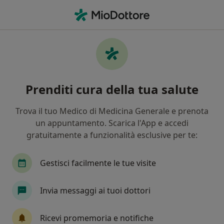
Men
Artrosi • Rovereto sulla Secchia, MO
Filters
• 1
Assicurazione
Map
Specialisti in trattamento Artrosi a
Prenditi cura della tua salute
Rovereto sulla Secchia
In che modo ordiniamo i risultati
Trova il tuo Medico di Medicina Generale e prenota
un appuntamento. Scarica l'App e accedi
gratuitamente a funzionalità esclusive per te:
Che specializzazione stai cercando?
Ortopedico
Fisioterapista
Anestesista
Gestisci facilmente le tue visite
Invia messaggi ai tuoi dottori
Ricevi promemoria e notifiche