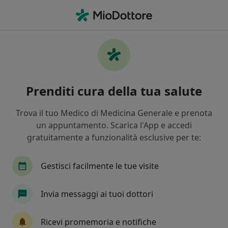
Men
Articolazione • San Remo, IM
Filters
• 1
Assicurazione
Map
Specialisti in trattamento Articolazione a
Prenditi cura della tua salute
San Remo
In che modo ordiniamo i risultati
Trova il tuo Medico di Medicina Generale e prenota
un appuntamento. Scarica l'App e accedi
gratuitamente a funzionalità esclusive per te:
Che specializzazione stai cercando?
Ortopedico
Reumatologo
Chirurgo plasti
Gestisci facilmente le tue visite
Invia messaggi ai tuoi dottori
Ricevi promemoria e notifiche