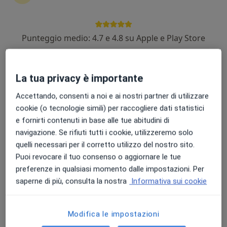
Punteggio medio: 4.7 e 4.8 su Apple e Play Store
Dott. Riccardo Ruggeri
·
Altro
Ortopedico
321 recensioni
La tua privacy è importante
Via Privata Canessa Sghirla, Sanremo
•
Mappa
Accettando, consenti a noi e ai nostri partner di utilizzare
MagMedica
cookie (o tecnologie simili) per raccogliere dati statistici
e fornirti contenuti in base alle tue abitudini di
Visita ortopedica
140 €
navigazione. Se rifiuti tutti i cookie, utilizzeremo solo
Questo dottore non ha ancora attivato le prenotazioni online presso questo indirizzo.
quelli necessari per il corretto utilizzo del nostro sito.
Puoi revocare il tuo consenso o aggiornare le tue
Chiedi di attivare le prenotazioni online
preferenze in qualsiasi momento dalle impostazioni. Per
saperne di più, consulta la nostra
Informativa sui cookie
Modifica le impostazioni