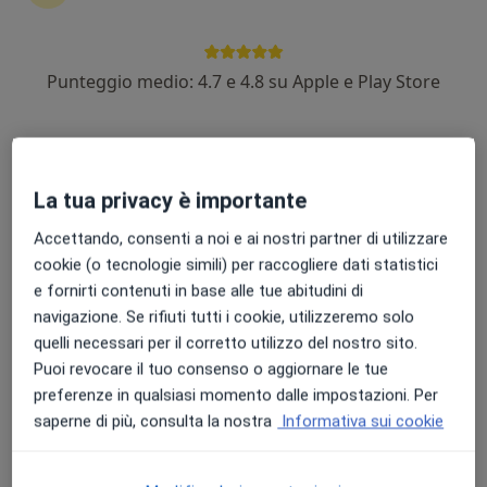
Punteggio medio: 4.7 e 4.8 su Apple e Play Store
Dr. Marcello Genco
·
Altro
Ortopedico, Chirurgo
512 recensioni
La tua privacy è importante
Via Corradino Biagi, 18, Cava de' Tirreni
•
Mappa
Casa di Cura "Clinica Ruggiero"
Accettando, consenti a noi e ai nostri partner di utilizzare
Visita ortopedica
120 €
cookie (o tecnologie simili) per raccogliere dati statistici
e fornirti contenuti in base alle tue abitudini di
Questo dottore non ha ancora attivato le prenotazioni online presso questo indirizzo.
navigazione. Se rifiuti tutti i cookie, utilizzeremo solo
Chiedi di attivare le prenotazioni online
quelli necessari per il corretto utilizzo del nostro sito.
Puoi revocare il tuo consenso o aggiornare le tue
preferenze in qualsiasi momento dalle impostazioni. Per
saperne di più, consulta la nostra
Informativa sui cookie