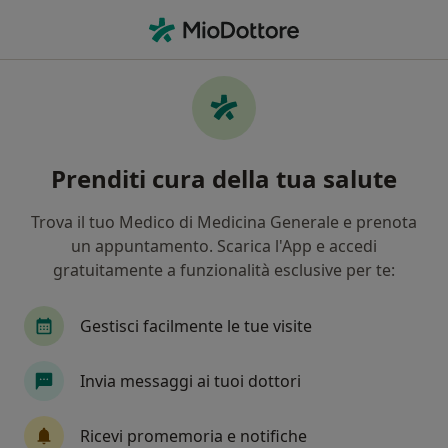
Men
Articolazione • Cava de Tirreni, SA
Filters
• 1
Assicurazione
Map
Specialisti in trattamento Articolazione a
Prenditi cura della tua salute
Cava de' Tirreni
In che modo ordiniamo i risultati
Trova il tuo Medico di Medicina Generale e prenota
un appuntamento. Scarica l'App e accedi
gratuitamente a funzionalità esclusive per te:
Che specializzazione stai cercando?
Ortopedico
Medico di medicina generale
Gestisci facilmente le tue visite
Invia messaggi ai tuoi dottori
Ricevi promemoria e notifiche