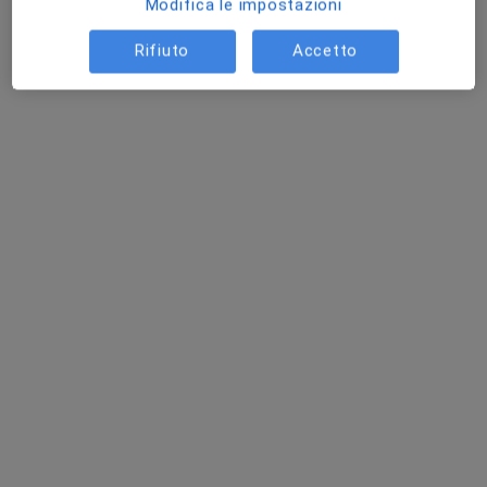
Modifica le impostazioni
Rifiuto
Accetto
Dr. Wladimiro De Bellis
·
Medico di medicina generale, Ecografista, Medico legale
Altro
Piazza Gaetano Avigliano 10, Cava de' Tirreni
•
Mappa
Ambulatorio Medico Dott. De Bellis
Certificato a uso assicurativo
60 €
Questo dottore non ha ancora attivato le prenotazioni online presso questo indirizzo.
Chiedi di attivare le prenotazioni online