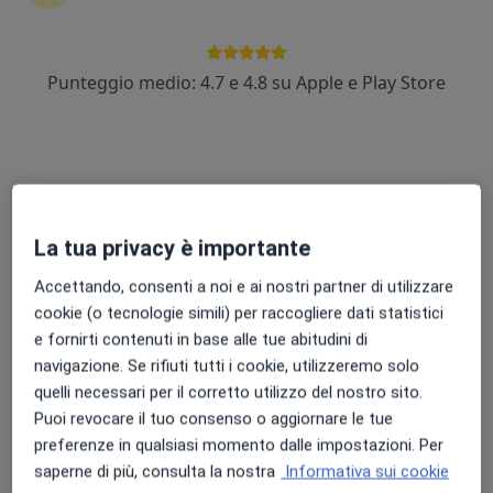
Punteggio medio: 4.7 e 4.8 su Apple e Play Store
Dott. Domenico Alberti
·
Altro
Chirurgo vascolare
28 recensioni
Via Friuli 18, Viterbo
•
Mappa
Centro Medico Santa Rosa
La tua privacy è importante
Scleroterapia
80 €
Accettando, consenti a noi e ai nostri partner di utilizzare
Questo dottore non ha ancora attivato le prenotazioni online presso questo indirizzo.
cookie (o tecnologie simili) per raccogliere dati statistici
e fornirti contenuti in base alle tue abitudini di
Chiedi di attivare le prenotazioni online
navigazione. Se rifiuti tutti i cookie, utilizzeremo solo
quelli necessari per il corretto utilizzo del nostro sito.
Puoi revocare il tuo consenso o aggiornare le tue
preferenze in qualsiasi momento dalle impostazioni. Per
saperne di più, consulta la nostra
Informativa sui cookie