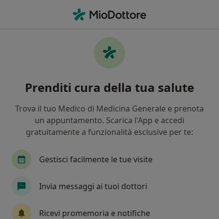
Men
Arteriopatie Periferiche • Viterbo, VT
Filters
• 1
Mappa
Specialisti in trattamento Arteriopatie
Prenditi cura della tua salute
periferiche a Viterbo
In che modo ordiniamo i risultati
Trova il tuo Medico di Medicina Generale e prenota
un appuntamento. Scarica l'App e accedi
gratuitamente a funzionalità esclusive per te:
Che specializzazione stai cercando?
Angiologo
Geriatra
Chirurgo
Ecograf
Gestisci facilmente le tue visite
Invia messaggi ai tuoi dottori
Ricevi promemoria e notifiche