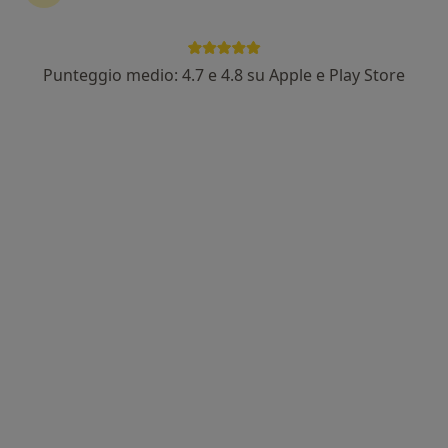
Punteggio medio: 4.7 e 4.8 su Apple e Play Store
Dott.ssa Marzia Bernardi
Medico estetico
163 recensioni
Via Napoli 137, Ascoli Piceno
•
Mappa
Centro San Tommaso
Botox
350 €
Questo dottore non ha ancora attivato le prenotazioni online presso questo indirizzo.
Chiedi di attivare le prenotazioni online