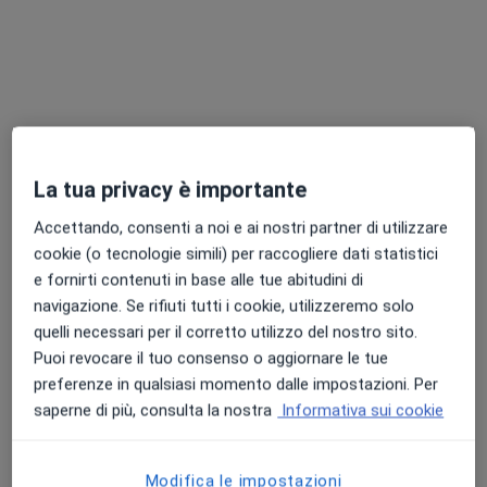
Dr. Michel Mallard
·
Altro
Omeopata, Agopuntore, Osteopata
163 recensioni
La tua privacy è importante
Indirizzo
Online
Accettando, consenti a noi e ai nostri partner di utilizzare
cookie (o tecnologie simili) per raccogliere dati statistici
Viale Sinibaldo Vellei 16, Ascoli Piceno
•
Mappa
e fornirti contenuti in base alle tue abitudini di
Medical Center Ascoli
navigazione. Se rifiuti tutti i cookie, utilizzeremo solo
Agopuntura
60 €
quelli necessari per il corretto utilizzo del nostro sito.
Puoi revocare il tuo consenso o aggiornare le tue
Questo dottore non ha ancora attivato le prenotazioni online presso questo indirizzo.
preferenze in qualsiasi momento dalle impostazioni. Per
saperne di più, consulta la nostra
Informativa sui cookie
Chiedi di attivare le prenotazioni online
Modifica le impostazioni