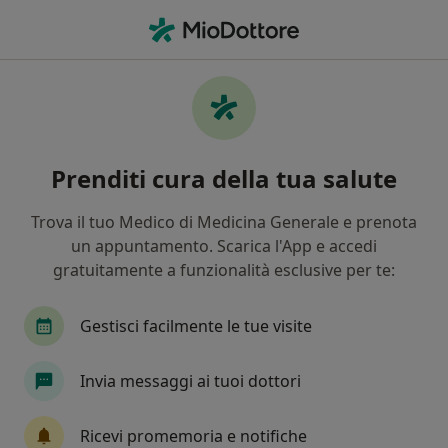
Men
Alopecia Androgenetica • Ascoli Piceno, AP
Filters
• 1
Mappa
Specialisti in trattamento Alopecia
Prenditi cura della tua salute
Androgenetica a Ascoli Piceno
In che modo ordiniamo i risultati
Trova il tuo Medico di Medicina Generale e prenota
un appuntamento. Scarica l'App e accedi
gratuitamente a funzionalità esclusive per te:
Che specializzazione stai cercando?
Dermatologo
Cardiologo
Venereologo
Gestisci facilmente le tue visite
Invia messaggi ai tuoi dottori
Ricevi promemoria e notifiche