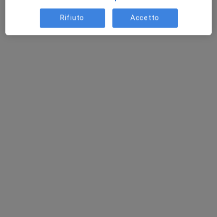
Rifiuto
Accetto
Dott. Emanuele Vagnozzi
·
Altro
Dermatologo, Tricologo, Venereologo
142 recensioni
Indirizzo
Online
Via Napoli 137, Ascoli Piceno
•
Mappa
Centro Medico San Tommaso Srl
Mappatura dei nei
100 €
Questo dottore non ha ancora attivato le prenotazioni online presso questo indirizzo.
Chiedi di attivare le prenotazioni online