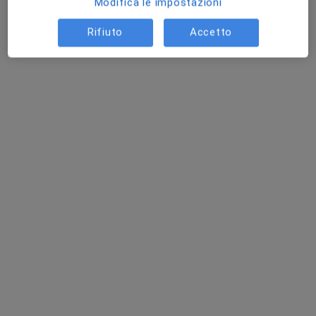
Modifica le impostazioni
Rifiuto
Accetto
Dr. Stefano Dastoli
·
Altro
Dermatologo
172 recensioni
Via Nazionale Snc 254, Sellia Marina
•
Mappa
Centro Polispecialistico Mediterraneo
Mappatura nevi
180 €
Questo dottore non ha ancora attivato le prenotazioni online presso questo indirizzo.
Chiedi di attivare le prenotazioni online