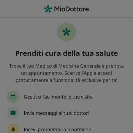
Men
Acne • Sellia Marina, CZ
Filters
• 1
Assicurazione
Map
Specialisti in trattamento Acne a Sellia
Prenditi cura della tua salute
Marina
In che modo ordiniamo i risultati
Trova il tuo Medico di Medicina Generale e prenota
un appuntamento. Scarica l'App e accedi
gratuitamente a funzionalità esclusive per te:
Che specializzazione stai cercando?
Dermatologo
Medico estetico
Endocrinol
Gestisci facilmente le tue visite
Invia messaggi ai tuoi dottori
Ricevi promemoria e notifiche