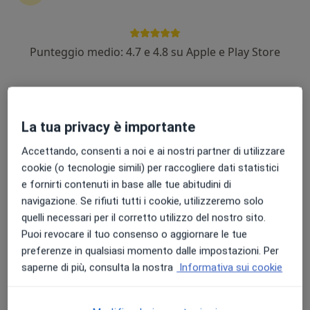
Punteggio medio: 4.7 e 4.8 su Apple e Play Store
Dott.ssa Rosy Conforto
·
Altro
Medico estetico, Dietologa, Nutrizionista
58 recensioni
La tua privacy è importante
Indirizzo
Online
Accettando, consenti a noi e ai nostri partner di utilizzare
cookie (o tecnologie simili) per raccogliere dati statistici
Via Nazionale Snc 254, Sellia Marina
•
Mappa
e fornirti contenuti in base alle tue abitudini di
Centro Polispecialistico Mediterraneo
navigazione. Se rifiuti tutti i cookie, utilizzeremo solo
Visita Dietologica
120 €
quelli necessari per il corretto utilizzo del nostro sito.
Puoi revocare il tuo consenso o aggiornare le tue
Questo dottore non ha ancora attivato le prenotazioni online presso questo indirizzo.
preferenze in qualsiasi momento dalle impostazioni. Per
Chiedi di attivare le prenotazioni online
saperne di più, consulta la nostra
Informativa sui cookie