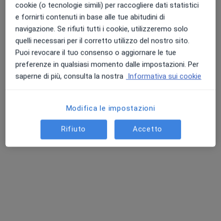
cookie (o tecnologie simili) per raccogliere dati statistici
Chiedi di attivare le prenotazioni online
e fornirti contenuti in base alle tue abitudini di
navigazione. Se rifiuti tutti i cookie, utilizzeremo solo
quelli necessari per il corretto utilizzo del nostro sito.
Puoi revocare il tuo consenso o aggiornare le tue
preferenze in qualsiasi momento dalle impostazioni. Per
saperne di più, consulta la nostra
Informativa sui cookie
Modifica le impostazioni
Dott.ssa Grazia Ettorre
Rifiuto
Accetto
·
Altro
Dermatologa, Venereologa
326 recensioni
Indirizzo
Online
Via Giuseppe Guglielmi 12bis, Martina Franca
•
Mappa
Studio Di Medicina Generale