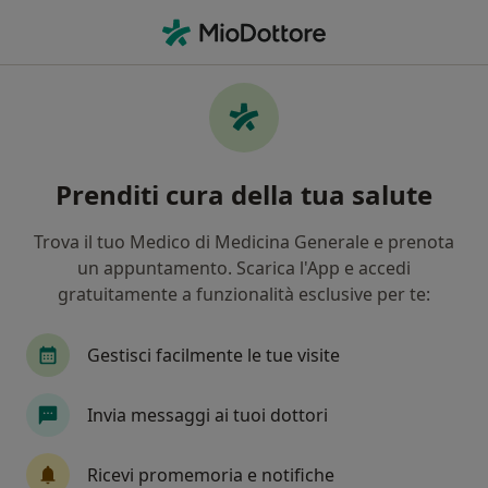
Men
Acne • Martina Franca, TA
Filters
• 1
Mappa
Specialisti in trattamento Acne a Martina
Prenditi cura della tua salute
Franca
In che modo ordiniamo i risultati
Trova il tuo Medico di Medicina Generale e prenota
un appuntamento. Scarica l'App e accedi
gratuitamente a funzionalità esclusive per te:
Che specializzazione stai cercando?
Dermatologo
Medico estetico
Gestisci facilmente le tue visite
Medico di medicina generale
Invia messaggi ai tuoi dottori
Venereologo
Tricologo
Ricevi promemoria e notifiche