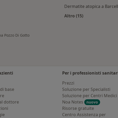
Dermatite atopica a Barcel
Altro (15)
rcellona Pozzo di Gotto
Altro nella categoria
na Pozzo Di Gotto
azienti
Per i professionisti sanitar
i
Prezzi
di base
Soluzione per Specialisti
ure
Soluzione per Centri Medici
al dottore
Noa Notes
nuovo
zioni
Risorse gratuite
gie
Centro Assistenza per