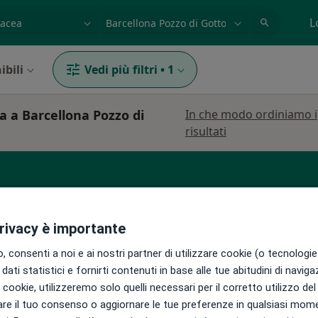
azione, medico, struttura
es: Roma
L
ibili
Vedi più filtri
•
1
a a Barcellona Pozzo di
In che modo ordiniamo i
risultati
Allergologo
Tricologo
privacy è importante
 consenti a noi e ai nostri partner di utilizzare cookie (o tecnologie 
neri
Oggi
Domani
Dom,
Lun,
dati statistici e fornirti contenuti in base alle tue abitudini di navig
7 Ago
8 Ago
9 Ago
10 Ago
i i cookie, utilizzeremo solo quelli necessari per il corretto utilizzo de
ico,
re il tuo consenso o aggiornare le tue preferenze in qualsiasi mom