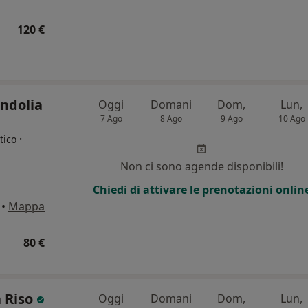
120 €
ndolia
Oggi
Domani
Dom,
Lun,
7 Ago
8 Ago
9 Ago
10 Ago
·
tico
Non ci sono agende disponibili!
Chiedi di attivare le prenotazioni onlin
•
Mappa
80 €
a Riso
Oggi
Domani
Dom,
Lun,