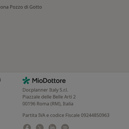
lona Pozzo di Gotto
: Patologie correlate a Barcellona Pozzo di Gotto
Contatti
MioDottore - Homepage
i
Docplanner Italy S.r.l.
Piazzale delle Belle Arti 2
00196 Roma (RM), Italia
Partita IVA e codice Fiscale 09244850963
Facebook
si apre in una nuova scheda
Twitter
si apre in una nuova scheda
Linkedin
si apre in una nuova scheda
Spotify
si apre in una nuova sched