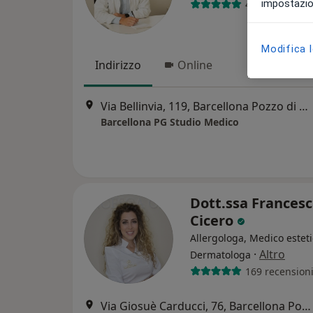
impostazion
478 recension
Modifica 
Indirizzo
Online
Via Bellinvia, 119, Barcellona Pozzo di Gotto
Barcellona PG Studio Medico
Dott.ssa Frances
Cicero
Allergologa, Medico esteti
·
Altro
Dermatologa
169 recension
Via Giosuè Carducci, 76, Barcellona Pozzo di Gotto