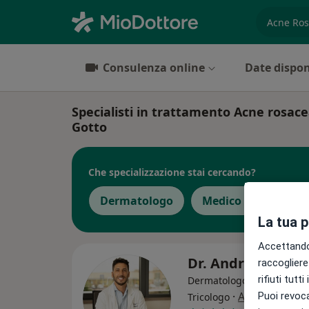
es. prest
Consulenza online
Date dispon
Specialisti in trattamento Acne rosace
Gotto
Che specializzazione stai cercando?
Dermatologo
Medico estetico
La tua 
Accettando,
Dr. Andrea Ingeg
raccogliere 
rifiuti tutt
Dermatologo, Medico estet
·
Altro
Puoi revoca
Tricologo