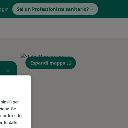
ogin
Sei un Professionista sanitario?
Espandi mappa
simili) per
Mar,
Mer,
Gio,
azione. Se
11 Ago
12 Ago
13 Ago
l nostro sito.
ento dalle