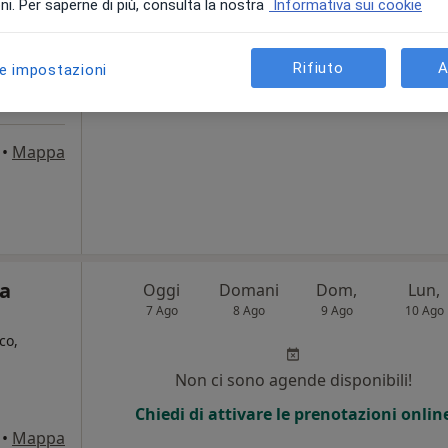
i. Per saperne di più, consulta la nostra
Informativa sui cookie
i
Non ci sono agende disponibili!
Chiedi di attivare le prenotazioni onlin
Rifiuto
A
le impostazioni
•
Mappa
ca
Oggi
Domani
Dom,
Lun,
7 Ago
8 Ago
9 Ago
10 Ago
co,
Non ci sono agende disponibili!
i
Chiedi di attivare le prenotazioni onlin
•
Mappa