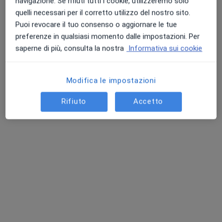
navigazione. Se rifiuti tutti i cookie, utilizzeremo solo
quelli necessari per il corretto utilizzo del nostro sito.
Puoi revocare il tuo consenso o aggiornare le tue
preferenze in qualsiasi momento dalle impostazioni. Per
saperne di più, consulta la nostra
Informativa sui cookie
Modifica le impostazioni
Dr. Aldo Ampollini
Rifiuto
Accetto
·
Altro
Ortopedico, Chirurgo
54 recensioni
Via Giuseppe Rossi 5, Parma
•
Mappa
POLIAMBULATORI CASA DI CURA CITTA' DI PARMA
Prima visita ortopedica
170 €
Questo dottore non ha ancora attivato le prenotazioni online presso questo indirizzo.
Chiedi di attivare le prenotazioni online