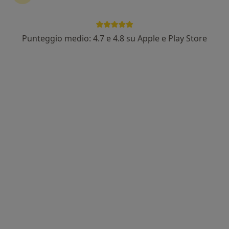
Punteggio medio: 4.7 e 4.8 su Apple e Play Store
Dott. Giovanni Pepe
·
Altro
Otorino
22 recensioni
Viale Gramsci, 14, Parma
•
Mappa
Azienda Ospedaliero-Universitaria di Parma
Prima visita otorinolaringoiatrica
130 €
Questo dottore non ha ancora attivato le prenotazioni online presso questo indirizzo.
Chiedi di attivare le prenotazioni online