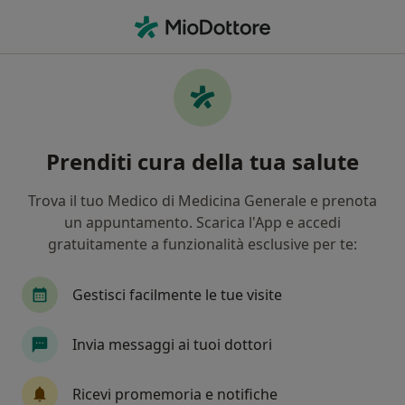
Men
Altro Rimborso • Parma, PR
Filters
Assicurazione:
Altro (Rimbors
Specialisti a Parma con Altro (Rimborso)
Prenditi cura della tua salute
In che modo ordiniamo i risultati
Trova il tuo Medico di Medicina Generale e prenota
un appuntamento. Scarica l'App e accedi
Che specializzazione stai cercando?
gratuitamente a funzionalità esclusive per te:
Ortopedico
Radiologo
Chirurgo
Oste
Gestisci facilmente le tue visite
Invia messaggi ai tuoi dottori
Tariffa per prestazioni private. L’importo può variare
in base alla copertura assicurativa.
Ricevi promemoria e notifiche