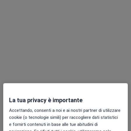
Dott.ssa Simona Valitutto
·
Altro
Ginecologa, Ostetrica
21 recensioni
Via Giuseppe Verdi, 27, Parma
•
Mappa
Studio Medi Saluser
Visita ginecologica
da 150 €
La tua privacy è importante
Questo dottore non ha ancora attivato le prenotazioni online presso questo indirizzo.
Accettando, consenti a noi e ai nostri partner di utilizzare
Chiedi di attivare le prenotazioni online
cookie (o tecnologie simili) per raccogliere dati statistici
e fornirti contenuti in base alle tue abitudini di