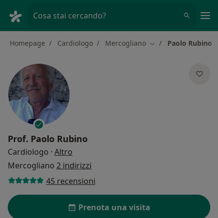
Men
Cosa stai cercando?
Homepage
Cardiologo
Mercogliano
Paolo Rubino
Cambia città
Prof.
Paolo Rubino
sulle specializzazioni
Cardiologo
·
Altro
Mercogliano
2 indirizzi
45 recensioni
Prenota una visita