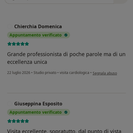
Chierchia Domenica
C
Appuntamento verificato
Grande professionista di poche parole ma di un
eccellenza unica
secondo l'opinione dell
22 luglio 2026
•
Studio privato
•
visita cardiologica
•
Segnala abuso
Giuseppina Esposito
G
Appuntamento verificato
Visita eccellente, sopratutto, dal punto di vista