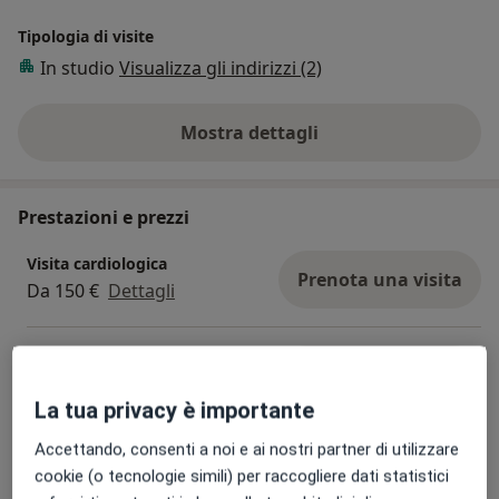
Tipologia di visite
In studio
Visualizza gli indirizzi (2)
Mostra dettagli
sull'esperienza
Prestazioni e prezzi
Visita cardiologica
Prenota una visita
Da 150 €
Dettagli
ECG dinamico secondo holter
Prenota una visita
Dettagli
La tua privacy è importante
Accettando, consenti a noi e ai nostri partner di utilizzare
Ultrasuoni
Prenota una visita
cookie (o tecnologie simili) per raccogliere dati statistici
Dettagli