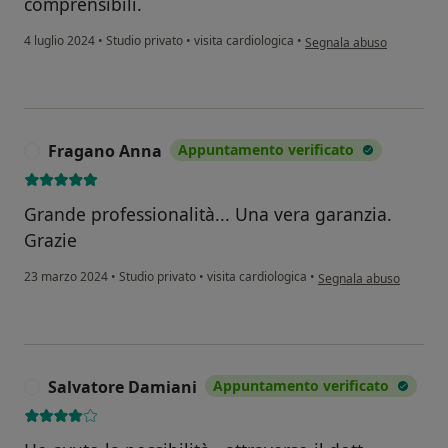
comprensibili.
secondo l'opinione dell'u
4 luglio 2024
•
Studio privato
•
visita cardiologica
•
Segnala abuso
Fragano Anna
Appuntamento verificato
F
Grande professionalità... Una vera garanzia.
Grazie
secondo l'opinione del
23 marzo 2024
•
Studio privato
•
visita cardiologica
•
Segnala abuso
Salvatore Damiani
Appuntamento verificato
S