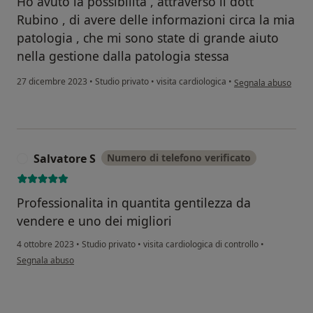
Ho avuto la possibilità , attraverso il dott
Rubino , di avere delle informazioni circa la mia
patologia , che mi sono state di grande aiuto
nella gestione dalla patologia stessa
secondo l'opinione d
27 dicembre 2023
•
Studio privato
•
visita cardiologica
•
Segnala abuso
Salvatore S
Numero di telefono verificato
S
Professionalita in quantita gentilezza da
vendere e uno dei migliori
4 ottobre 2023
•
Studio privato
•
visita cardiologica di controllo
•
secondo l'opinione dell'utente Salvatore S
Segnala abuso