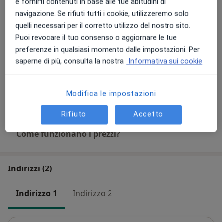
e fornirti contenuti in base alle tue abitudini di
navigazione. Se rifiuti tutti i cookie, utilizzeremo solo
Test da sforzo
quelli necessari per il corretto utilizzo del nostro sito.
Prenota una visita
Dettagli
Puoi revocare il tuo consenso o aggiornare le tue
preferenze in qualsiasi momento dalle impostazioni. Per
saperne di più, consulta la nostra
Informativa sui cookie
Ablazione transcatetere
Prenota una visita
Dettagli
Modifica le impostazioni
+ 21 prestazioni
Rifiuto
Accetto
Come funzionano i prezzi?
Indirizzi (2)
Indirizzo 1
Indirizzo 2