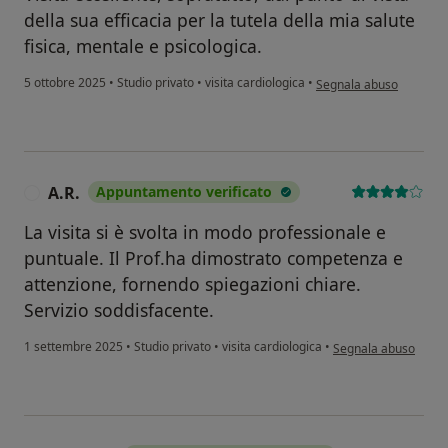
della sua efficacia per la tutela della mia salute
fisica, mentale e psicologica.
secondo l'opinione dell
5 ottobre 2025
•
Studio privato
•
visita cardiologica
•
Segnala abuso
A.R.
Appuntamento verificato
A
La visita si è svolta in modo professionale e
puntuale. Il Prof.ha dimostrato competenza e
attenzione, fornendo spiegazioni chiare.
Servizio soddisfacente.
secondo l'opinione de
1 settembre 2025
•
Studio privato
•
visita cardiologica
•
Segnala abuso