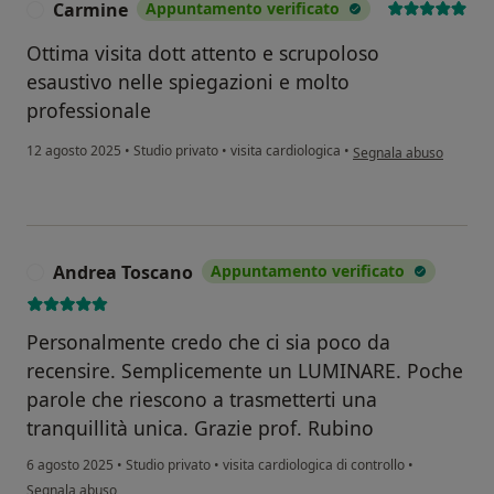
Carmine
Appuntamento verificato
C
Ottima visita dott attento e scrupoloso
esaustivo nelle spiegazioni e molto
professionale
secondo l'opinione del
12 agosto 2025
•
Studio privato
•
visita cardiologica
•
Segnala abuso
Andrea Toscano
Appuntamento verificato
A
Personalmente credo che ci sia poco da
recensire. Semplicemente un LUMINARE. Poche
parole che riescono a trasmetterti una
tranquillità unica. Grazie prof. Rubino
6 agosto 2025
•
Studio privato
•
visita cardiologica di controllo
•
secondo l'opinione dell'utente Andrea Toscano
Segnala abuso