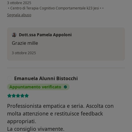
3 ottobre 2025
•
Centro di Terapia Cognitivo Comportamentale k23 Jesi
•
•
secondo l'opinione dell'utente Francesco Dottori
Segnala abuso
Dott.ssa Pamela Appoloni
Grazie mille
3 ottobre 2025
Emanuela Alunni Bistocchi
E
Appuntamento verificato
Professionista empatica e seria. Ascolta con
molta attenzione e restituisce feedback
appropriati.
La consiglio vivamente.