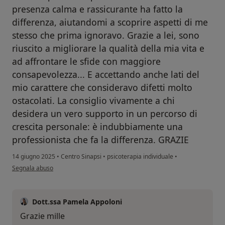
presenza calma e rassicurante ha fatto la
differenza, aiutandomi a scoprire aspetti di me
stesso che prima ignoravo. Grazie a lei, sono
riuscito a migliorare la qualità della mia vita e
ad affrontare le sfide con maggiore
consapevolezza... E accettando anche lati del
mio carattere che consideravo difetti molto
ostacolati. La consiglio vivamente a chi
desidera un vero supporto in un percorso di
crescita personale: è indubbiamente una
professionista che fa la differenza. GRAZIE
14 giugno 2025
•
Centro Sinapsi
•
psicoterapia individuale
•
secondo l'opinione dell'utente M. Pupi
Segnala abuso
Dott.ssa Pamela Appoloni
Grazie mille