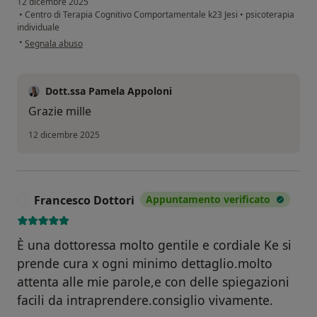
12 dicembre 2025
•
Centro di Terapia Cognitivo Comportamentale k23 Jesi
•
psicoterapia
individuale
secondo l'opinione dell'utente Sauro
•
Segnala abuso
Dott.ssa Pamela Appoloni
Grazie mille
12 dicembre 2025
Francesco Dottori
Appuntamento verificato
F
È una dottoressa molto gentile e cordiale Ke si
prende cura x ogni minimo dettaglio.molto
attenta alle mie parole,e con delle spiegazioni
facili da intraprendere.consiglio vivamente.