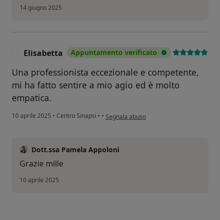
14 giugno 2025
Elisabetta
Appuntamento verificato
E
Una professionista eccezionale e competente,
mi ha fatto sentire a mio agio ed è molto
empatica.
secondo l'opinione dell'utente Elisabetta
10 aprile 2025
•
Centro Sinapsi
•
•
Segnala abuso
Dott.ssa Pamela Appoloni
Grazie mille
10 aprile 2025