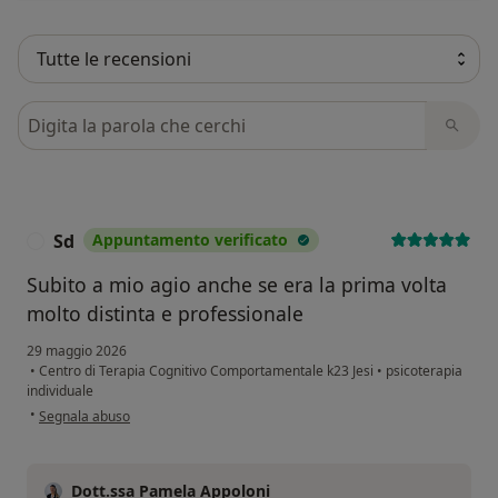
Cerca nelle recensioni
Sd
Appuntamento verificato
S
Subito a mio agio anche se era la prima volta
molto distinta e professionale
29 maggio 2026
•
Centro di Terapia Cognitivo Comportamentale k23 Jesi
•
psicoterapia
individuale
secondo l'opinione dell'utente Sd
•
Segnala abuso
Dott.ssa Pamela Appoloni