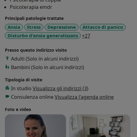
specializzando nella terapia di coppia che é un mondo
Psicoterapia emdr
che mi affascina molto. Sono una professionista molto
Principali patologie trattate
attenta, professionale ed empatica. Mi preoccupo di
ascoltare attentamente i miei pazienti e di offrire loro
Ansia
Stress
Depressione
Attacco di panico
un approccio personalizzato a seconda delle loro
a11y_sr_more_disea
Disturbo d'ansia generalizzato
+27
esigenze. Sono sempre alla ricerca di nuove modalità
per migliorare i miei servizi e offrire il massimo
Presso questo indirizzo visito
sostegno ai miei pazienti. Per questo motivo investo
Adulti (Solo in alcuni indirizzi)
molto nella formazione continua.
Bambini (Solo in alcuni indirizzi)
Tipologia di visite
In studio
Visualizza gli indirizzi (3)
Consulenza online
Visualizza l'agenda online
Foto e video