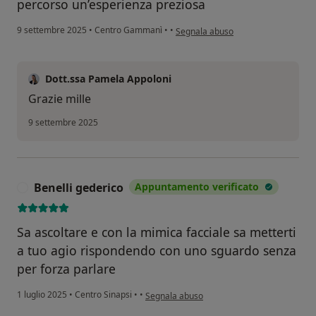
percorso un’esperienza preziosa
secondo l'opinione dell'utente Maria
9 settembre 2025
•
Centro Gammanì
•
•
Segnala abuso
Dott.ssa Pamela Appoloni
Grazie mille
9 settembre 2025
Benelli gederico
Appuntamento verificato
B
Sa ascoltare e con la mimica facciale sa metterti
a tuo agio rispondendo con uno sguardo senza
per forza parlare
secondo l'opinione dell'utente Benelli geder
1 luglio 2025
•
Centro Sinapsi
•
•
Segnala abuso