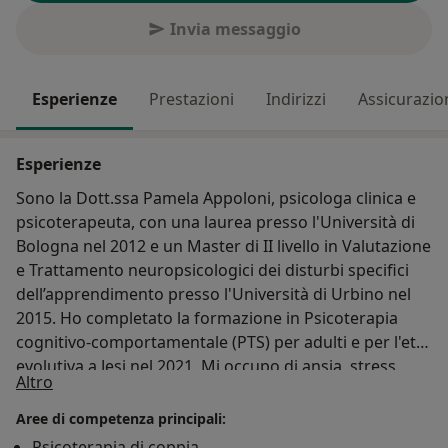
Invia messaggio
Esperienze
Prestazioni
Indirizzi
Assicurazio
Esperienze
Sono la Dott.ssa Pamela Appoloni, psicologa clinica e
psicoterapeuta, con una laurea presso l'Università di
Bologna nel 2012 e un Master di II livello in Valutazione
e Trattamento neuropsicologici dei disturbi specifici
dell’apprendimento presso l'Università di Urbino nel
2015. Ho completato la formazione in Psicoterapia
cognitivo-comportamentale (PTS) per adulti e per l'età
evolutiva a Jesi nel 2021. Mi occupo di ansia, stress,
Su di me
Altro
depressione, disturbi di personalità, psicologia clinica
e psicoterapia cognitivo comportamentale per
Aree di competenza principali:
adolescenti e adulti. Negli ultimi anni mi sto
Psicoterapia di coppia