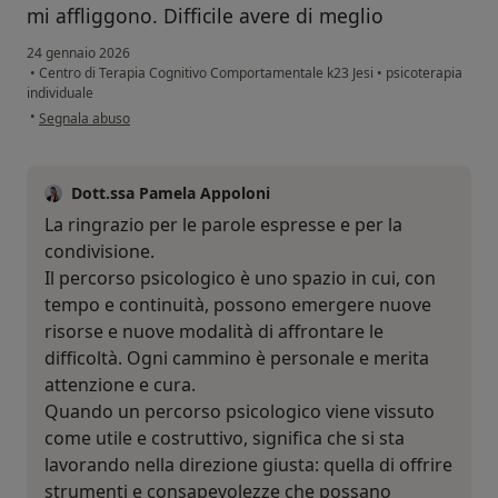
mi affliggono. Difficile avere di meglio
24 gennaio 2026
•
Centro di Terapia Cognitivo Comportamentale k23 Jesi
•
psicoterapia
individuale
secondo l'opinione dell'utente M.A.
•
Segnala abuso
Dott.ssa Pamela Appoloni
La ringrazio per le parole espresse e per la
condivisione.
Il percorso psicologico è uno spazio in cui, con
tempo e continuità, possono emergere nuove
risorse e nuove modalità di affrontare le
difficoltà. Ogni cammino è personale e merita
attenzione e cura.
Quando un percorso psicologico viene vissuto
come utile e costruttivo, significa che si sta
lavorando nella direzione giusta: quella di offrire
strumenti e consapevolezze che possano