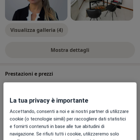
Visualizza galleria (4)
Mostra dettagli
sull'esperienza
Prestazioni e prezzi
Psicoterapia individuale
Prenota una visita
70 €
Dettagli
La tua privacy è importante
Accettando, consenti a noi e ai nostri partner di utilizzare
Bonus Psicologo - Consulenza
Psicologica
Prenota una visita
cookie (o tecnologie simili) per raccogliere dati statistici
Da 70 €
Dettagli
e fornirti contenuti in base alle tue abitudini di
navigazione. Se rifiuti tutti i cookie, utilizzeremo solo