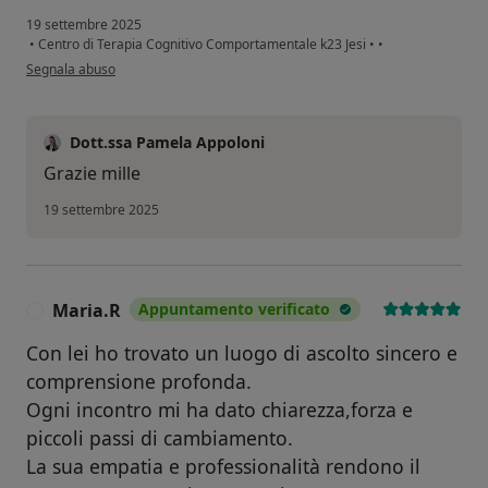
19 settembre 2025
•
Centro di Terapia Cognitivo Comportamentale k23 Jesi
•
•
secondo l'opinione dell'utente Emanuela Alunni Bistocchi
Segnala abuso
Dott.ssa Pamela Appoloni
Grazie mille
19 settembre 2025
Maria.R
Appuntamento verificato
M
Con lei ho trovato un luogo di ascolto sincero e
comprensione profonda.
Ogni incontro mi ha dato chiarezza,forza e
piccoli passi di cambiamento.
La sua empatia e professionalità rendono il