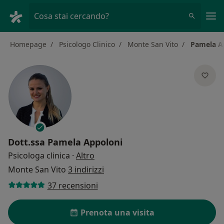
Men
Cosa stai cercando?
Homepage
Psicologo Clinico
Monte San Vito
Pamela A
Dott.ssa
Pamela Appoloni
sulle specializzazioni
Psicologa clinica
·
Altro
Monte San Vito
3 indirizzi
37 recensioni
Prenota una visita