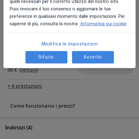
quelli necessari per il corretto utilizzo del nostro sito.
Bonus Psicologo - Consulenza
Psicologica online
Prenota una visita
Puoi revocare il tuo consenso o aggiornare le tue
Da 60 €
Dettagli
preferenze in qualsiasi momento dalle impostazioni. Per
saperne di più, consulta la nostra
Informativa sui cookie
Colloquio psicologico
familiare
Prenota una visita
Da 110 €
Dettagli
Modifica le impostazioni
Rifiuto
Accetto
Parent training
Prenota una visita
90 €
Dettagli
+ 4 prestazioni
Come funzionano i prezzi?
Indirizzi (4)