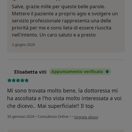
Salve, grazie mille per queste belle parole.
Mettere il paziente a proprio agio e svolgere un
servizio professionale rappresenta una delle
priorità per me e sono lieta di essere riuscita
nell'intento. Un caro saluto e a presto
3 giugno 2026
Elisabetta viti
Appuntamento verificato
E
Mi sono trovata molto bene, la dottoressa mi
ha ascoltata e l'ho vista molto interessata a voi
che dicevo.. Mai superficiale!! Il top
secondo l'opinione dell'utente Elisab
30 gennaio 2026
•
Consulenza Online
•
•
Segnala abuso