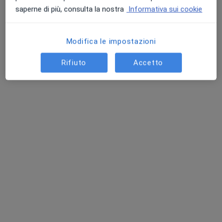
saperne di più, consulta la nostra
Informativa sui cookie
Modifica le impostazioni
Rifiuto
Accetto
Pagamenti online
Dott. Paolo Menichelli
·
Altro
Osteopata, Posturologo
1 recensione
Via San Daniele del Friuli, 20, Roma
•
Mappa
Fisioterapia - Dr. Paolo Menichelli
Prima visita osteopatica
30 €
Questo dottore non ha ancora attivato le prenotazioni online presso questo indirizzo.
Chiedi di attivare le prenotazioni online