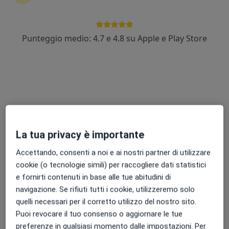
Dott. Andrea Palumbo
Punteggio medio: 4.7 e 4.8 su Apple e Play Store
·
Altro
Osteopata, Fisioterapista, Ortopedico
38 recensioni
Via Corrado del Greco 4, Lido Di Ostia
•
Mappa
FisioeMotion - Fisioterapia e Osteopatia
Prima visita osteopatica
70 €
Questo dottore non ha ancora attivato le prenotazioni online presso questo indirizzo.
La tua privacy è importante
Chiedi di attivare le prenotazioni online
Accettando, consenti a noi e ai nostri partner di utilizzare
cookie (o tecnologie simili) per raccogliere dati statistici
e fornirti contenuti in base alle tue abitudini di
Professionisti sanitari disponibili
navigazione. Se rifiuti tutti i cookie, utilizzeremo solo
quelli necessari per il corretto utilizzo del nostro sito.
Questi professionisti sanitari si trovano fuori Lido Di
Puoi revocare il tuo consenso o aggiornare le tue
Ostia, RM, in aree vicine alla tua ricerca.
preferenze in qualsiasi momento dalle impostazioni. Per