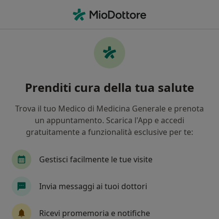
Men
Osteopata • Lido Di Ostia, RM
Filters
Assicurazione:
cassa forense
Osteopati a Lido Di Ostia con Cassa forense
Prenditi cura della tua salute
In che modo ordiniamo i risultati
Trova il tuo Medico di Medicina Generale e prenota
un appuntamento. Scarica l'App e accedi
Tariffa per prestazioni private. L’importo può variare
gratuitamente a funzionalità esclusive per te:
in base alla copertura assicurativa.
Gestisci facilmente le tue visite
Invia messaggi ai tuoi dottori
Ricevi promemoria e notifiche