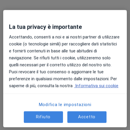
·
Altro
Ortopedico, Ginecologo, Dermatologo
482 recensioni
Via Aterno, 50, San Giovanni Teatino
•
Mappa
MaDa Assistenza
La tua privacy è importante
Visita ortopedica di controllo
90 €
Accettando, consenti a noi e ai nostri partner di utilizzare
Mostra tutte le prestazioni
cookie (o tecnologie simili) per raccogliere dati statistici
e fornirti contenuti in base alle tue abitudini di
navigazione. Se rifiuti tutti i cookie, utilizzeremo solo
quelli necessari per il corretto utilizzo del nostro sito.
Dr. Michele Fiore
Ortopedico
Puoi revocare il tuo consenso o aggiornare le tue
preferenze in qualsiasi momento dalle impostazioni. Per
Questo centro non ha nessun professionista con date disponibili
saperne di più, consulta la nostra
Informativa sui cookie
Mostra profilo
Modifica le impostazioni
Rifiuto
Accetto