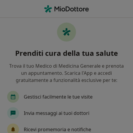
Men
Ortopedico • Spoltore, PE
Filters
Assicurazione
Mappa
Ortopedici a Spoltore. Prenota online la tua
Prenditi cura della tua salute
visita
In che modo ordiniamo i risultati
Trova il tuo Medico di Medicina Generale e prenota
un appuntamento. Scarica l'App e accedi
gratuitamente a funzionalità esclusive per te:
Gestisci facilmente le tue visite
Invia messaggi ai tuoi dottori
Dr. Roberto Rea
Ricevi promemoria e notifiche
·
Altro
Ortopedico