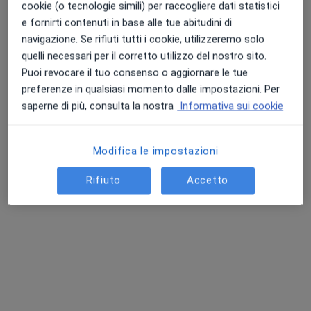
cookie (o tecnologie simili) per raccogliere dati statistici
e fornirti contenuti in base alle tue abitudini di
navigazione. Se rifiuti tutti i cookie, utilizzeremo solo
quelli necessari per il corretto utilizzo del nostro sito.
Dr. Pierangelo Za
Puoi revocare il tuo consenso o aggiornare le tue
·
Altro
Ortopedico, Chirurgo
preferenze in qualsiasi momento dalle impostazioni. Per
37 recensioni
saperne di più, consulta la nostra
Informativa sui cookie
Corso Garibaldi, 77, Francavilla Fontana
•
Mappa
F Medical Center S.r.l.
Modifica le impostazioni
Visita ortopedica
120 €
Questo dottore non ha ancora attivato le prenotazioni online presso questo indirizzo.
Rifiuto
Accetto
Chiedi di attivare le prenotazioni online