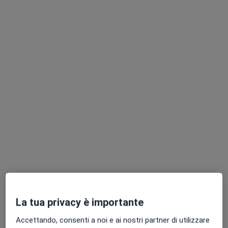
·
Altro
Ortopedico, Endocrinologo, Urologo
1774 recensioni
Corso Francia 38, Sava
•
Mappa
Poliambulatorio San Giuseppe Sava
Visita ortopedica
104 €
Dr. Cosimo Sabato
Ortopedico
Questo centro non ha nessun professionista con date disponibili
Mostra profilo
La tua privacy è importante
Accettando, consenti a noi e ai nostri partner di utilizzare