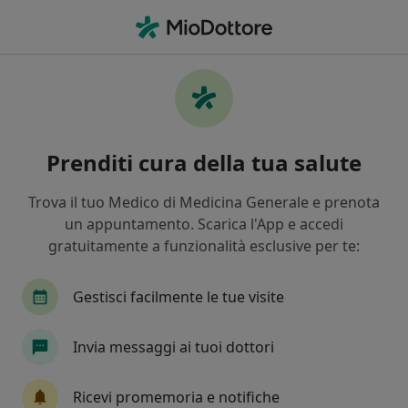
Men
Ortopedico • Sava, TA
Filters
Mappa
Ortopedici a Sava. Prenota online la tua
Prenditi cura della tua salute
visita
In che modo ordiniamo i risultati
Trova il tuo Medico di Medicina Generale e prenota
un appuntamento. Scarica l'App e accedi
gratuitamente a funzionalità esclusive per te:
Gestisci facilmente le tue visite
Invia messaggi ai tuoi dottori
Dr. Cosimo Sabato
Ricevi promemoria e notifiche
·
Altro
Ortopedico