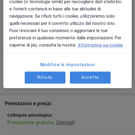
cookie (o tecnologie simili) per raccogliere dati statistici
Counseling strategico
e fornirti contenuti in base alle tue abitudini di
Aree di competenza principali:
navigazione. Se rifiuti tutti i cookie, utilizzeremo solo
Psicologia clinica
quelli necessari per il corretto utilizzo del nostro sito.
Psicodiagnostica
Puoi revocare il tuo consenso o aggiornare le tue
Psicologia dell'età evolutiva
preferenze in qualsiasi momento dalle impostazioni. Per
Principali patologie trattate
saperne di più, consulta la nostra
Informativa sui cookie
Depressione
Fobia
Somatizzazione
a11y_sr
Disturbi del sonno
Disturbi psicosomatici
+6
Modifica le impostazioni
Rifiuto
Accetto
Mostra dettagli
sull'esperienza
Prestazioni e prezzi
Colloquio psicologico
Prestazione gratuita
Dettagli