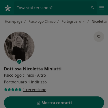
Men
Cosa stai cercando?
Homepage
Psicologo Clinico
Portogruaro
Nicoletta 
Cambia città
Dott.ssa
Nicoletta Miniutti
sulle specializzazioni
Psicologo clinico
·
Altro
Portogruaro
1 indirizzo
1 recensione
Mostra contatti