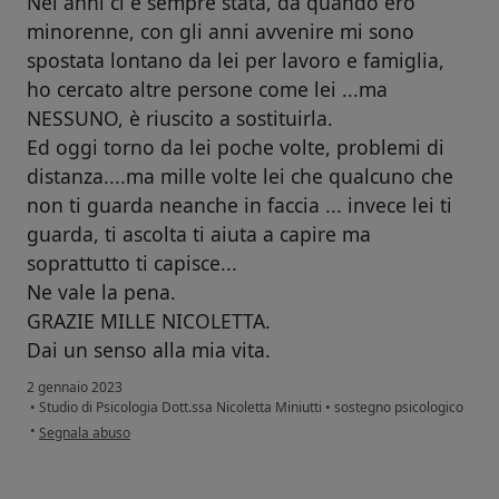
Nei anni ci è sempre stata, da quando ero
minorenne, con gli anni avvenire mi sono
spostata lontano da lei per lavoro e famiglia,
ho cercato altre persone come lei ...ma
NESSUNO, è riuscito a sostituirla.
Ed oggi torno da lei poche volte, problemi di
distanza....ma mille volte lei che qualcuno che
non ti guarda neanche in faccia ... invece lei ti
guarda, ti ascolta ti aiuta a capire ma
soprattutto ti capisce...
Ne vale la pena.
GRAZIE MILLE NICOLETTA.
Dai un senso alla mia vita.
2 gennaio 2023
•
Studio di Psicologia Dott.ssa Nicoletta Miniutti
•
sostegno psicologico
secondo l'opinione dell'utente Kastrati duljijeta
•
Segnala abuso