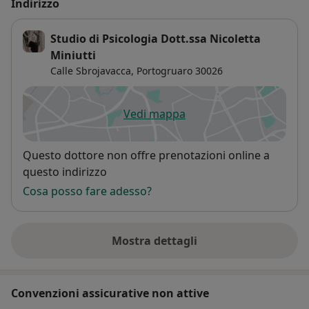
Indirizzo
Studio di Psicologia Dott.ssa Nicoletta
Miniutti
Calle Sbrojavacca,
Portogruaro
30026
Vedi mappa
si apre in una nuova scheda
Disponibilità
Questo dottore non offre prenotazioni online a
questo indirizzo
Cosa posso fare adesso?
Mostra dettagli
sull'indirizzo
Convenzioni assicurative non attive