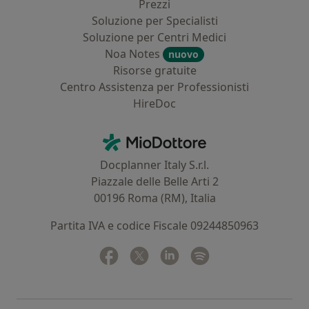
Prezzi
Soluzione per Specialisti
Soluzione per Centri Medici
Noa Notes
nuovo
Risorse gratuite
Centro Assistenza per Professionisti
HireDoc
Contatti
MioDottore - Homepage
Docplanner Italy S.r.l.
Piazzale delle Belle Arti 2
00196 Roma (RM), Italia
Partita IVA e codice Fiscale 09244850963
Facebook
si apre in una nuova scheda
Twitter
si apre in una nuova scheda
Linkedin
si apre in una nuova sc
Spotify
si apre in una nuo