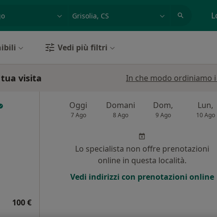
azione, medico, struttura
es: Roma
L
ibili
Vedi più filtri
tua visita
In che modo ordiniamo i r
Oggi
Domani
Dom,
Lun,
7 Ago
8 Ago
9 Ago
10 Ago
i
Lo specialista non offre prenotazioni
online in questa località.
Vedi indirizzi con prenotazioni online
100 €