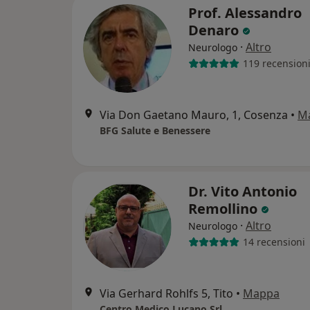
Prof. Alessandro
Denaro
·
Altro
Neurologo
119 recension
Via Don Gaetano Mauro, 1, Cosenza
•
M
BFG Salute e Benessere
Dr. Vito Antonio
Remollino
·
Altro
Neurologo
14 recensioni
Via Gerhard Rohlfs 5, Tito
•
Mappa
Centro Medico Lucano Srl