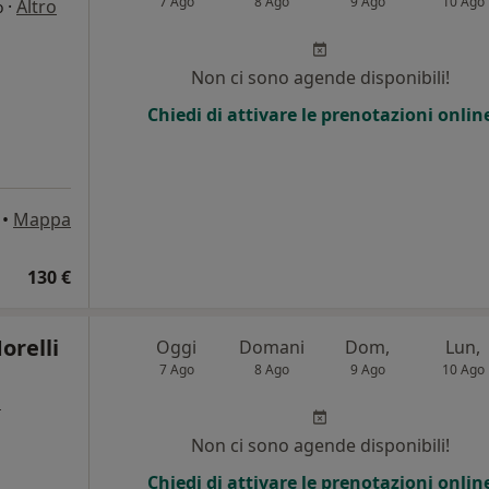
7 Ago
8 Ago
9 Ago
10 Ago
·
Altro
o
Non ci sono agende disponibili!
Chiedi di attivare le prenotazioni onlin
•
Mappa
130 €
orelli
Oggi
Domani
Dom,
Lun,
7 Ago
8 Ago
9 Ago
10 Ago
o
i
Non ci sono agende disponibili!
Chiedi di attivare le prenotazioni onlin