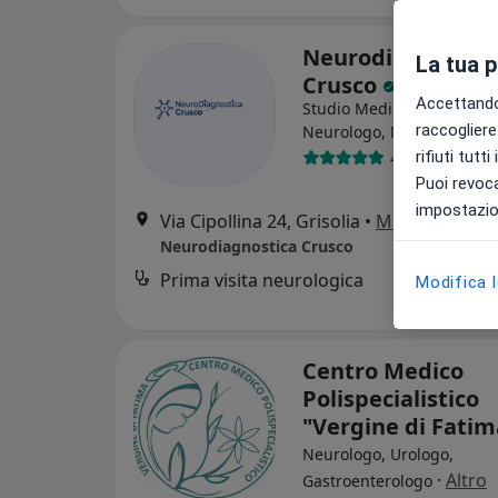
Neurodiagnostic
La tua 
Crusco
Accettando,
Studio Medico
raccogliere 
Neurologo, Neuropsicolo
rifiuti tutt
4 recensioni
Puoi revoca
impostazion
Via Cipollina 24, Grisolia
•
Mappa
Neurodiagnostica Crusco
Prima visita neurologica
Modifica 
Centro Medico
Polispecialistico
"Vergine di Fati
Neurologo, Urologo,
·
Altro
Gastroenterologo