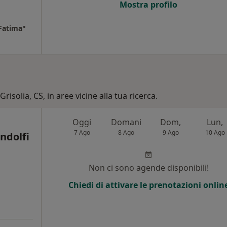
Mostra profilo
 Fatima"
risolia, CS, in aree vicine alla tua ricerca.
Oggi
Domani
Dom,
Lun,
7 Ago
8 Ago
9 Ago
10 Ago
ndolfi
Non ci sono agende disponibili!
i
Chiedi di attivare le prenotazioni onlin