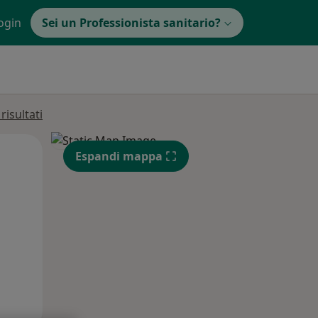
ogin
Sei un Professionista sanitario?
isultati
Mar,
Mer,
Gio,
Espandi mappa
11 Ago
12 Ago
13 Ago