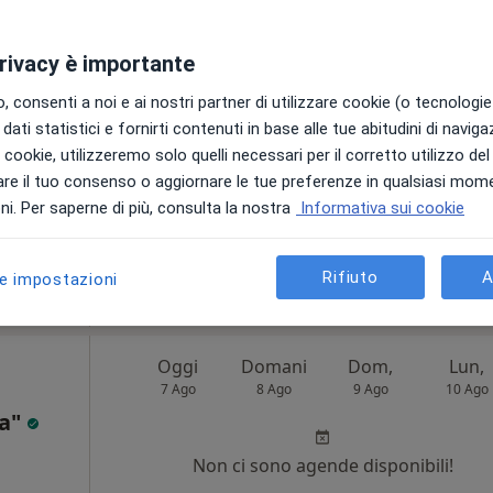
a
Oggi
Domani
Dom,
Lun,
privacy è importante
7 Ago
8 Ago
9 Ago
10 Ago
 consenti a noi e ai nostri partner di utilizzare cookie (o tecnologie 
dati statistici e fornirti contenuti in base alle tue abitudini di navig
go
Non ci sono agende disponibili!
i i cookie, utilizzeremo solo quelli necessari per il corretto utilizzo de
re il tuo consenso o aggiornare le tue preferenze in qualsiasi mom
Mostra profilo
i. Per saperne di più, consulta la nostra
Informativa sui cookie
100 €
Rifiuto
A
le impostazioni
Oggi
Domani
Dom,
Lun,
7 Ago
8 Ago
9 Ago
10 Ago
ma"
Non ci sono agende disponibili!