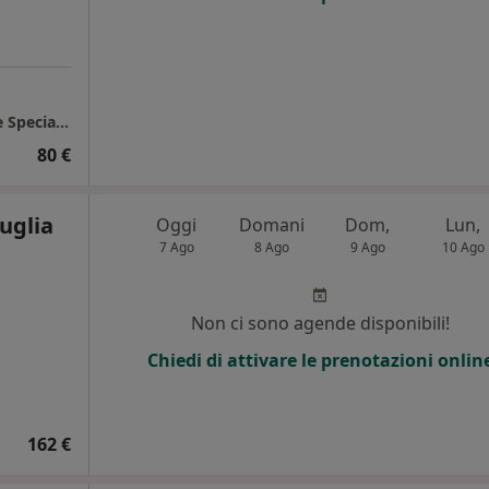
Castrolibero - Gruppo Citrigno Diagnostica e Specialistica
80 €
uglia
Oggi
Domani
Dom,
Lun,
7 Ago
8 Ago
9 Ago
10 Ago
Non ci sono agende disponibili!
Chiedi di attivare le prenotazioni onlin
162 €