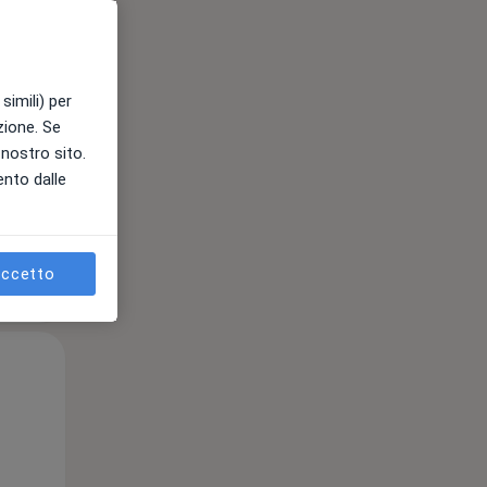
Mar,
Mer,
Gio,
11 Ago
12 Ago
13 Ago
simili) per
azione. Se
l nostro sito.
ento dalle
ccetto
Mar,
Mer,
Gio,
11 Ago
12 Ago
13 Ago