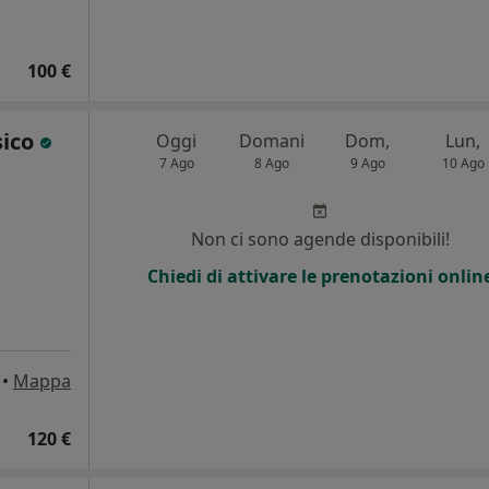
100 €
sico
Oggi
Domani
Dom,
Lun,
7 Ago
8 Ago
9 Ago
10 Ago
Non ci sono agende disponibili!
Chiedi di attivare le prenotazioni onlin
•
Mappa
120 €