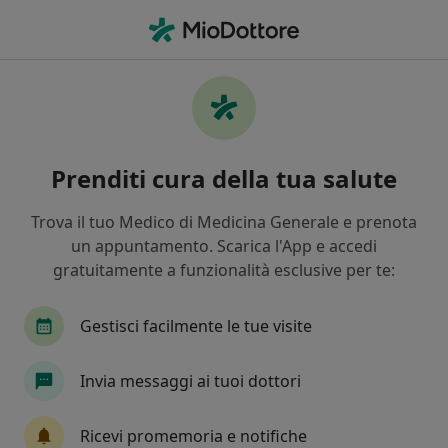
Men
Neurochirurgo • Monza, MB
Filters
Assicurazione:
Poste vita
Neurochirurghi a Monza con Poste vita
Prenditi cura della tua salute
In che modo ordiniamo i risultati
Trova il tuo Medico di Medicina Generale e prenota
un appuntamento. Scarica l'App e accedi
Tariffa per prestazioni private. L’importo può variare
gratuitamente a funzionalità esclusive per te:
in base alla copertura assicurativa.
Gestisci facilmente le tue visite
Invia messaggi ai tuoi dottori
Ricevi promemoria e notifiche