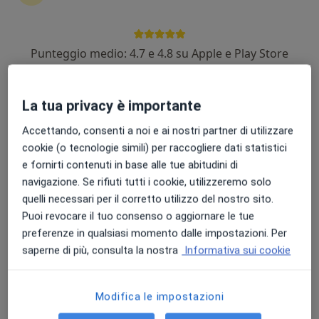
Dott.ssa Paola Cristaldi
Punteggio medio: 4.7 e 4.8 su Apple e Play Store
·
Altro
Neurochirurga
115 recensioni
La tua privacy è importante
Indirizzo 1
Indirizzo 2
Accettando, consenti a noi e ai nostri partner di utilizzare
cookie (o tecnologie simili) per raccogliere dati statistici
Via Caltagirone 12, Milano
•
Mappa
e fornirti contenuti in base alle tue abitudini di
RMS Polimedical
navigazione. Se rifiuti tutti i cookie, utilizzeremo solo
Visita neurochirurgica
150 €
quelli necessari per il corretto utilizzo del nostro sito.
Puoi revocare il tuo consenso o aggiornare le tue
Questo dottore non ha ancora attivato le prenotazioni online presso questo indirizzo.
preferenze in qualsiasi momento dalle impostazioni. Per
Chiedi di attivare le prenotazioni online
saperne di più, consulta la nostra
Informativa sui cookie
Modifica le impostazioni