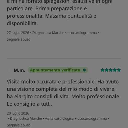
e mi ha fornito spiegazioni esaustive in ogni
particolare. Prima preparazione e
professionalità. Massima puntualità e
disponibilità.
27 luglio 2026
•
Diagnostica Marche
•
ecocardiogramma
•
secondo l'opinione dell'utente Paola
Segnala abuso
M.m.
Appuntamento verificato
M
Visita molto accurata e professionale. Ha avuto
una visione completa del mio modo di vivere,
ha elargito consigli di vita. Molto professionale.
Lo consiglio a tutti.
20 luglio 2026
•
Diagnostica Marche
•
visita cardiologica + ecocardiogramma
•
secondo l'opinione dell'utente M.m.
Segnala abuso