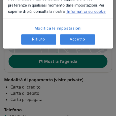
preferenze in qualsiasi momento dalle impostazioni. Per
Indirizzo
saperne di più, consulta la nostra
Informativa sui cookie
Diagnostica Marche
Via Industria, 1,
Osimo
60027
Modifica le impostazioni
Rifiuto
Accetto
Vedi mappa
si apre in una nuova scheda
Disponibilità
Mostra l'agenda
Modalità di pagamento (visite private)
Carta di credito
Carta di debito
Carta prepagata
Telefono