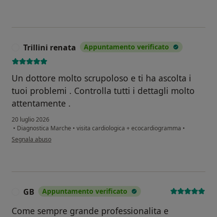
Trillini renata
Appuntamento verificato
T
Un dottore molto scrupoloso e ti ha ascolta i
tuoi problemi . Controlla tutti i dettagli molto
attentamente .
20 luglio 2026
•
Diagnostica Marche
•
visita cardiologica + ecocardiogramma
•
secondo l'opinione dell'utente Trillini renata
Segnala abuso
GB
Appuntamento verificato
G
Come sempre grande professionalita e