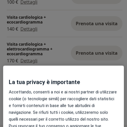
100 €
Dettagli
Visita cardiologica +
ecocardiogramma
Prenota una visita
140 €
Dettagli
Visita cardiologica +
elettrocardiogramma +
Prenota una visita
ecocardiogramma
170 €
Dettagli
Certificato di sana robusta costituzione
La tua privacy è importante
70 €
Dettagli
Accettando, consenti a noi e ai nostri partner di utilizzare
+1 prestazione
cookie (o tecnologie simili) per raccogliere dati statistici
e fornirti contenuti in base alle tue abitudini di
navigazione. Se rifiuti tutti i cookie, utilizzeremo solo
Come funzionano i prezzi?
quelli necessari per il corretto utilizzo del nostro sito.
Puoi revocare il tuo consenso o aggiornare le tue