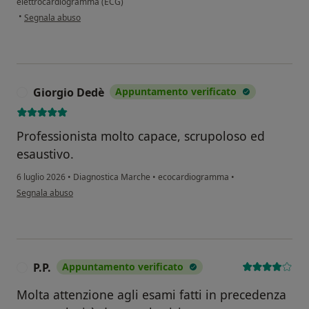
elettrocardiogramma (ECG)
secondo l'opinione dell'utente Laura
•
Segnala abuso
Giorgio Dedè
Appuntamento verificato
G
Professionista molto capace, scrupoloso ed
esaustivo.
6 luglio 2026
•
Diagnostica Marche
•
ecocardiogramma
•
secondo l'opinione dell'utente Giorgio Dedè
Segnala abuso
P.P.
Appuntamento verificato
P
Molta attenzione agli esami fatti in precedenza