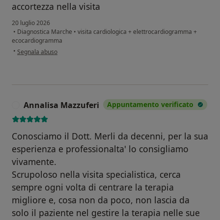
accortezza nella visita
20 luglio 2026
•
Diagnostica Marche
•
visita cardiologica + elettrocardiogramma +
ecocardiogramma
secondo l'opinione dell'utente GB
•
Segnala abuso
Annalisa Mazzuferi
Appuntamento verificato
A
Conosciamo il Dott. Merli da decenni, per la sua
esperienza e professionalta' lo consigliamo
vivamente.
Scrupoloso nella visita specialistica, cerca
sempre ogni volta di centrare la terapia
migliore e, cosa non da poco, non lascia da
solo il paziente nel gestire la terapia nelle sue