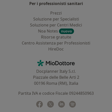
Per i professionisti sanitari
Prezzi
Soluzione per Specialisti
Soluzione per Centri Medici
Noa Notes
nuovo
Risorse gratuite
Centro Assistenza per Professionisti
HireDoc
Contatti
MioDottore - Homepage
Docplanner Italy S.r.l.
Piazzale delle Belle Arti 2
00196 Roma (RM), Italia
Partita IVA e codice Fiscale 09244850963
Facebook
si apre in una nuova scheda
Twitter
si apre in una nuova scheda
Linkedin
si apre in una nuova sc
Spotify
si apre in una nuo