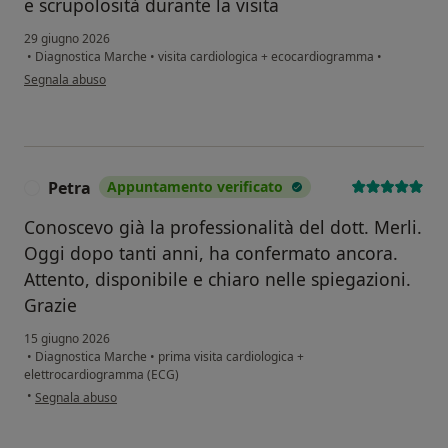
e scrupolosità durante la visita
29 giugno 2026
•
Diagnostica Marche
•
visita cardiologica + ecocardiogramma
•
secondo l'opinione dell'utente P.P.
Segnala abuso
Petra
Appuntamento verificato
P
Conoscevo già la professionalità del dott. Merli.
Oggi dopo tanti anni, ha confermato ancora.
Attento, disponibile e chiaro nelle spiegazioni.
Grazie
15 giugno 2026
•
Diagnostica Marche
•
prima visita cardiologica +
elettrocardiogramma (ECG)
secondo l'opinione dell'utente Petra
•
Segnala abuso