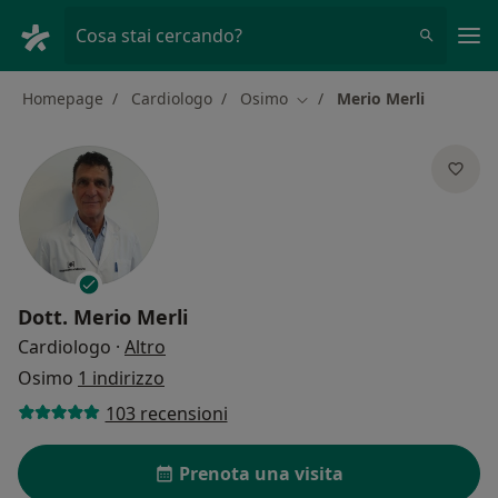
Men
Cosa stai cercando?
Homepage
Cardiologo
Osimo
Merio Merli
Cambia città
Dott.
Merio Merli
sulle specializzazioni
Cardiologo
·
Altro
Osimo
1 indirizzo
103 recensioni
Prenota una visita