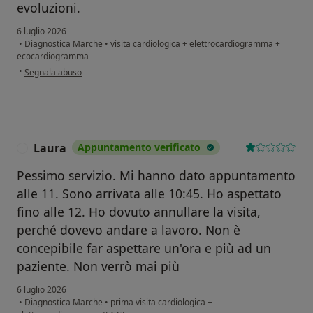
evoluzioni.
6 luglio 2026
•
Diagnostica Marche
•
visita cardiologica + elettrocardiogramma +
ecocardiogramma
secondo l'opinione dell'utente Annalisa Mazzuferi
•
Segnala abuso
Laura
Appuntamento verificato
L
Pessimo servizio. Mi hanno dato appuntamento
alle 11. Sono arrivata alle 10:45. Ho aspettato
fino alle 12. Ho dovuto annullare la visita,
perché dovevo andare a lavoro. Non è
concepibile far aspettare un'ora e più ad un
paziente. Non verrò mai più
6 luglio 2026
•
Diagnostica Marche
•
prima visita cardiologica +