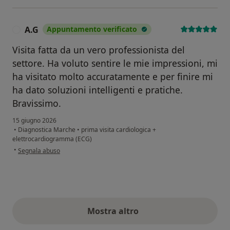
A.G
Appuntamento verificato
A
Visita fatta da un vero professionista del
settore. Ha voluto sentire le mie impressioni, mi
ha visitato molto accuratamente e per finire mi
ha dato soluzioni intelligenti e pratiche.
Bravissimo.
15 giugno 2026
•
Diagnostica Marche
•
prima visita cardiologica +
elettrocardiogramma (ECG)
secondo l'opinione dell'utente A.G
•
Segnala abuso
Mostra altro
opinioni di cui sopra