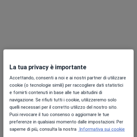
Villanova, PD, in aree vicine alla tua ricerca.
La tua privacy è importante
Pagamenti online
Dr. Claudio Schiraldi
Accettando, consenti a noi e ai nostri partner di utilizzare
·
Altro
Medico dello sport, Pneumologo
cookie (o tecnologie simili) per raccogliere dati statistici
101 recensioni
e fornirti contenuti in base alle tue abitudini di
navigazione. Se rifiuti tutti i cookie, utilizzeremo solo
Indirizzo 1
Indirizzo 2
Indirizzo 3
Indirizzo 4
quelli necessari per il corretto utilizzo del nostro sito.
Puoi revocare il tuo consenso o aggiornare le tue
preferenze in qualsiasi momento dalle impostazioni. Per
Via Fabrici G.D Acquapendente, 4/B, Padova
•
Mappa
saperne di più, consulta la nostra
Informativa sui cookie
Centro Medico Serena