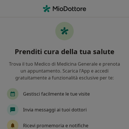
Men
Medico Dello Sport • Villanova, PD
Filters
Mappa
Medici dello sport a Villanova. Prenota
Prenditi cura della tua salute
online la tua visita
In che modo ordiniamo i risultati
Trova il tuo Medico di Medicina Generale e prenota
un appuntamento. Scarica l'App e accedi
gratuitamente a funzionalità esclusive per te:
Gestisci facilmente le tue visite
Invia messaggi ai tuoi dottori
Dr. Ermanno Tiso
Ricevi promemoria e notifiche
·
Altro
Medico dello sport