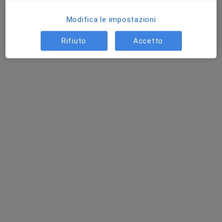
Visita di idoneità per attività sportiva agonistica
85 €
Questo dottore non ha ancora attivato le prenotazioni online presso questo indirizzo.
Modifica le impostazioni
Rifiuto
Accetto
Chiedi di attivare le prenotazioni online
Dr. Claudio Fania
·
Altro
Medico dello sport, Internista, Nutrizionista
1652 recensioni
Via Tiziano Aspetti 106, Padova
•
Mappa
Poliambulatorio Arcella