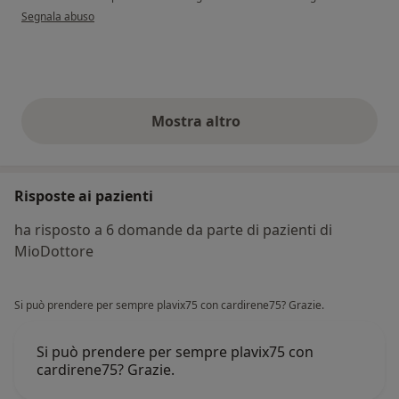
secondo l'opinione dell'utente Carla santucci
Segnala abuso
Mostra altro
opinioni di cui sopra
Risposte ai pazienti
ha risposto a 6 domande da parte di pazienti di
MioDottore
Si può prendere per sempre plavix75 con cardirene75? Grazie.
Si può prendere per sempre plavix75 con
cardirene75? Grazie.