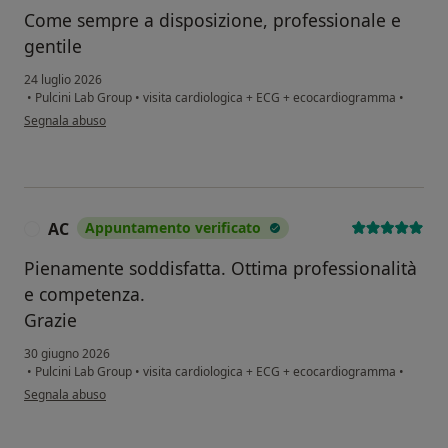
Come sempre a disposizione, professionale e
gentile
24 luglio 2026
•
Pulcini Lab Group
•
visita cardiologica + ECG + ecocardiogramma
•
secondo l'opinione dell'utente Pino D'Apollonio
Segnala abuso
AC
Appuntamento verificato
A
Pienamente soddisfatta. Ottima professionalità
e competenza.
Grazie
30 giugno 2026
•
Pulcini Lab Group
•
visita cardiologica + ECG + ecocardiogramma
•
secondo l'opinione dell'utente AC
Segnala abuso