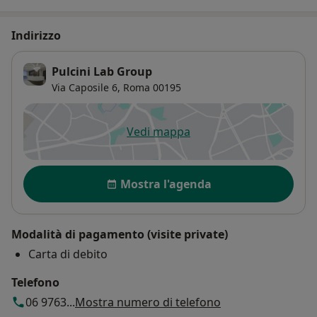
• Membro del Consiglio Direttivo dell’ANMCO Lazio dal
2004 per 2 mandati consecutivi ; nell’ambito della
Indirizzo
stessa Associazione sono stato nominato Referente
ANMCO-REGIONE LAZIO per protocollo operativo per il
Pulcini Lab Group
DEA sul Dolore Toracico.
Via Caposile 6,
Roma
00195
Vedi mappa
si apre in una nuova scheda
Disponibilità
Mostra l'agenda
Modalità di pagamento (visite private)
Carta di debito
Telefono
06 9763...
Mostra numero di telefono