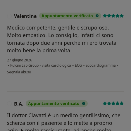
Valentina
Appuntamento verificato
V
Medico competente, gentile e scrupoloso.
Molto empatico. Lo consiglio, infatti ci sono
tornata dopo due anni perché mi ero trovata
molto bene la prima volta
27 giugno 2026
•
Pulcini Lab Group
•
visita cardiologica + ECG + ecocardiogramma
•
secondo l'opinione dell'utente Valentina
Segnala abuso
B.A.
Appuntamento verificato
B
Il dottor Ciavatti è un medico gentilissimo, che
scherza con il paziente e lo mette a proprio
agio. È molto rassicurante, ed anche molto