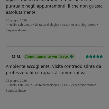
puntuale negli appuntamenti, il che non guasta
assolutamente.
26 giugno 2026
•
Pulcini Lab Group
•
visita cardiologica + ECG + ecocardiogramma
•
secondo l'opinione dell'utente B.A.
Segnala abuso
M.M.
Appuntamento verificato
M
Ambiente accogliente. Visita contraddistinta da
professionalità e capacità comunicativa.
23 giugno 2026
•
Pulcini Lab Group
•
visita cardiologica + ECG + ecocardiogramma
•
secondo l'opinione dell'utente M.M.
Segnala abuso