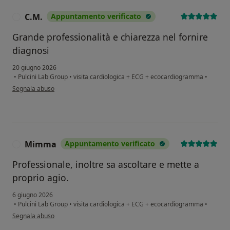
C.M.
Appuntamento verificato
C
Grande professionalità e chiarezza nel fornire
diagnosi
20 giugno 2026
•
Pulcini Lab Group
•
visita cardiologica + ECG + ecocardiogramma
•
secondo l'opinione dell'utente C.M.
Segnala abuso
Mimma
Appuntamento verificato
M
Professionale, inoltre sa ascoltare e mette a
proprio agio.
6 giugno 2026
•
Pulcini Lab Group
•
visita cardiologica + ECG + ecocardiogramma
•
secondo l'opinione dell'utente Mimma
Segnala abuso