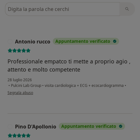
Cerca nelle recensioni
Antonio rucco
Appuntamento verificato
A
Professionale empatco ti mette a proprio agio ,
attento e molto competente
28 luglio 2026
•
Pulcini Lab Group
•
visita cardiologica + ECG + ecocardiogramma
•
secondo l'opinione dell'utente Antonio rucco
Segnala abuso
Pino D'Apollonio
Appuntamento verificato
P