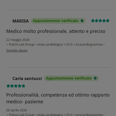
MARISA
Appuntamento verificato
M
Medico molto professionale, attento e preciso
22 maggio 2026
•
Pulcini Lab Group
•
visita cardiologica + ECG + ecocardiogramma
•
secondo l'opinione dell'utente MARISA
Segnala abuso
Carla santucci
Appuntamento verificato
C
Professionalità, competenza ed ottimo rapporto
medico- paziente
28 aprile 2026
•
Pulcini Lab Group
•
visita cardiologica + ECG + ecocardiogramma
•