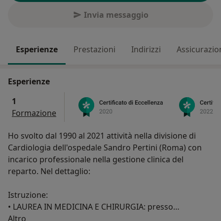
Invia messaggio
Esperienze
Prestazioni
Indirizzi
Assicurazio
Esperienze
1
Formazione
Ho svolto dal 1990 al 2021 attività nella divisione di
Cardiologia dell'ospedale Sandro Pertini (Roma) con
incarico professionale nella gestione clinica del
reparto. Nel dettaglio:
Istruzione:
• LAUREA IN MEDICINA E CHIRURGIA: presso
Su di me
l’Università “ La Sapienza” di Roma in data 1/4/82 con il
Altro