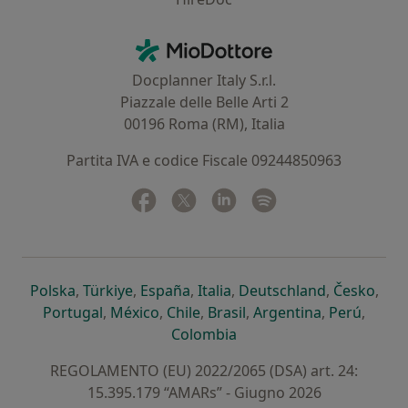
Contatti
MioDottore - Homepage
Docplanner Italy S.r.l.
Piazzale delle Belle Arti 2
00196 Roma (RM), Italia
Partita IVA e codice Fiscale 09244850963
Facebook
si apre in una nuova scheda
Twitter
si apre in una nuova scheda
Linkedin
si apre in una nuova sc
Spotify
si apre in una nuo
si apre in una nuova scheda
si apre in una nuova scheda
si apre in una nuova scheda
si apre in una nuova sche
si apre in 
si a
Polska
,
Türkiye
,
España
,
Italia
,
Deutschland
,
Česko
,
si apre in una nuova scheda
si apre in una nuova scheda
si apre in una nuova scheda
si apre in una nuova s
si apre in u
si apr
Portugal
,
México
,
Chile
,
Brasil
,
Argentina
,
Perú
,
si apre in una nuova sch
Colombia
REGOLAMENTO (EU) 2022/2065 (DSA) art. 24:
15.395.179 “AMARs” - Giugno 2026