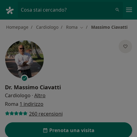
Men
Cosa stai cercando?
Homepage
Cardiologo
Roma
Massimo Ciavatti
Cambia città
Dr.
Massimo Ciavatti
sulle specializzazioni
Cardiologo
·
Altro
Roma
1 indirizzo
260 recensioni
Prenota una visita