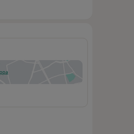
appa
 apre in una nuova scheda