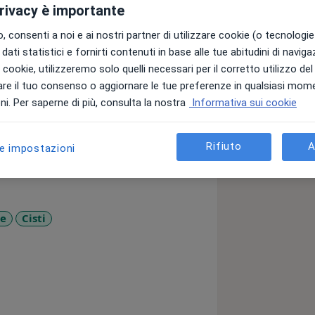
privacy è importante
 consenti a noi e ai nostri partner di utilizzare cookie (o tecnologie 
hirurgia Generale Plastica
dati statistici e fornirti contenuti in base alle tue abitudini di navig
i i cookie, utilizzeremo solo quelli necessari per il corretto utilizzo de
ale-Odontoiatria
re il tuo consenso o aggiornare le tue preferenze in qualsiasi mom
i. Per saperne di più, consulta la nostra
Informativa sui cookie
a
Rifiuto
A
le impostazioni
ce
Cisti