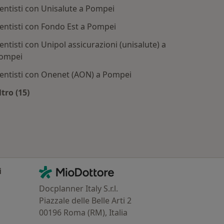
entisti con Unisalute a Pompei
entisti con Fondo Est a Pompei
entisti con Unipol assicurazioni (unisalute) a
ompei
entisti con Onenet (AON) a Pompei
ttate
ltro (15)
Altro nella categoria: Assicurazioni più ricercate
Contatti
MioDottore - Homepage
i
Docplanner Italy S.r.l.
Piazzale delle Belle Arti 2
00196 Roma (RM), Italia