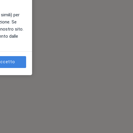
simili) per
azione. Se
l nostro sito.
ento dalle
ccetto