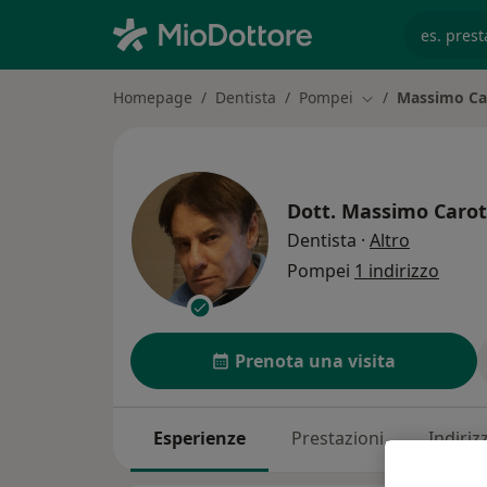
es. prest
Homepage
Dentista
Pompei
Massimo Ca
Cambia città
Dott.
Massimo Caro
sulle spec
Dentista
·
Altro
Pompei
1 indirizzo
Prenota una visita
Esperienze
Prestazioni
Indirizz