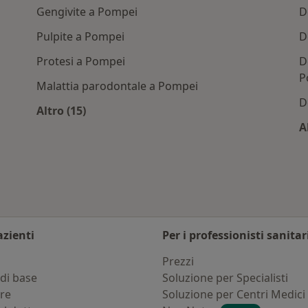
Gengivite a Pompei
D
Pulpite a Pompei
D
Protesi a Pompei
D
P
Malattia parodontale a Pompei
D
Altro (15)
ompei
Altro nella categoria: Principali patologie tra
A
azienti
Per i professionisti sanitar
i
Prezzi
di base
Soluzione per Specialisti
ure
Soluzione per Centri Medici