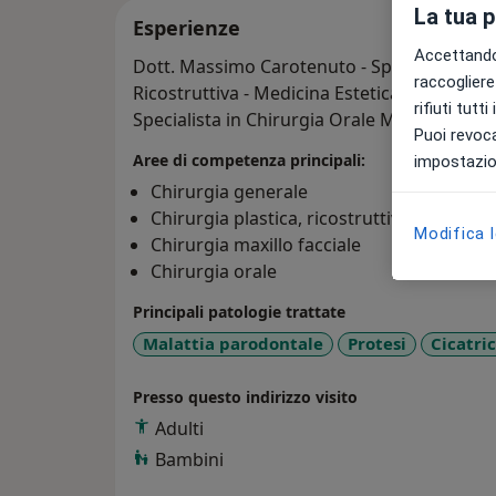
La tua 
Esperienze
Accettando,
Dott. Massimo Carotenuto - Specialista in C
raccogliere 
Ricostruttiva - Medicina Estetica.
rifiuti tutt
Specialista in Chirurgia Orale Maxillo-Facci
Puoi revoca
Aree di competenza principali:
impostazion
Chirurgia generale
Chirurgia plastica, ricostruttiva & estetic
Modifica 
Chirurgia maxillo facciale
Chirurgia orale
Principali patologie trattate
Malattia parodontale
Protesi
Cicatri
Presso questo indirizzo visito
Adulti
Bambini