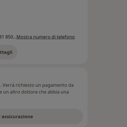
81 850...
Mostra numero di telefono
ttagli
ll'indirizzo
ti. Verrà richiesto un pagamento da
re un altro dottore che abbia una
er assicurazione