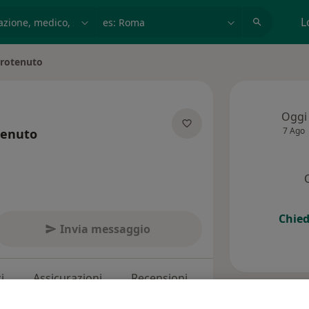
azione, medico, struttura
es: Roma
L
rotenuto
Oggi
7 Ago
tenuto
ializzazioni
Chied
Invia messaggio
i
Assicurazioni
Recensioni