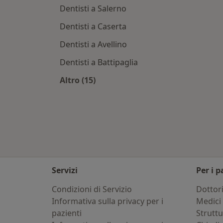
Dentisti a Salerno
Dentisti a Caserta
Dentisti a Avellino
Dentisti a Battipaglia
Altro (15)
Altro nella categoria: Città vicino P
Servizi
Per i p
Condizioni di Servizio
Dottor
Informativa sulla privacy per i
Medici 
pazienti
Strutt