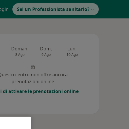
ogin
Sei un Professionista sanitario?
Domani
Dom,
Lun,
Mar,
Mer,
8 Ago
9 Ago
10 Ago
11 Ago
12 Ag
Questo centro non offre ancora
prenotazioni online
i di attivare le prenotazioni online