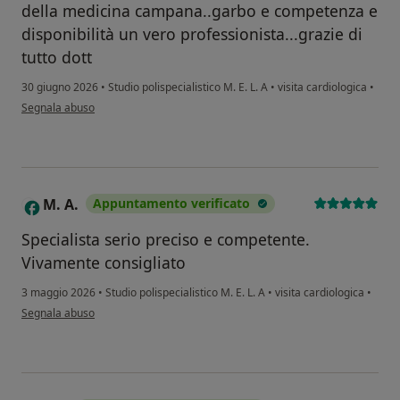
della medicina campana..garbo e competenza e
disponibilità un vero professionista...grazie di
tutto dott
30 giugno 2026
•
Studio polispecialistico M. E. L. A
•
visita cardiologica
•
secondo l'opinione dell'utente Montone sabatino
Segnala abuso
M. A.
Appuntamento verificato
M
Specialista serio preciso e competente.
Vivamente consigliato
3 maggio 2026
•
Studio polispecialistico M. E. L. A
•
visita cardiologica
•
secondo l'opinione dell'utente M. A.
Segnala abuso