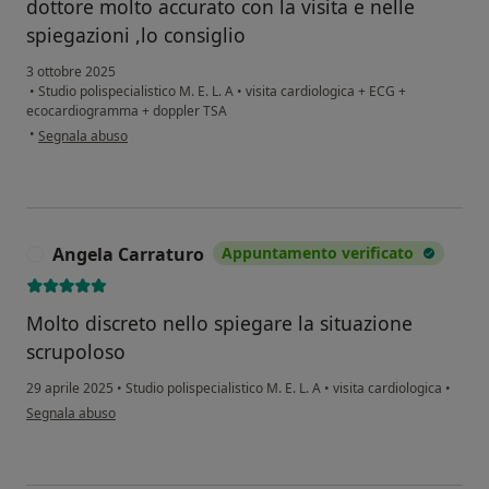
dottore molto accurato con la visita e nelle
spiegazioni ,lo consiglio
3 ottobre 2025
•
Studio polispecialistico M. E. L. A
•
visita cardiologica + ECG +
ecocardiogramma + doppler TSA
secondo l'opinione dell'utente R.M
•
Segnala abuso
Angela Carraturo
Appuntamento verificato
A
Molto discreto nello spiegare la situazione
scrupoloso
29 aprile 2025
•
Studio polispecialistico M. E. L. A
•
visita cardiologica
•
secondo l'opinione dell'utente Angela Carraturo
Segnala abuso