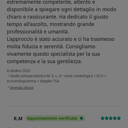
estremamente competente, attento e
disponibile a spiegare ogni dettaglio in modo
chiaro e rassicurante. Ha dedicato il giusto
tempo all’ascolto, mostrando grande
professionalità e umanità.
L’approccio è stato accurato e ci ha trasmesso
molta fiducia e serenità. Consigliamo
vivamente questo specialista per la sua
competenza e la sua gentilezza.
8 ottobre 2025
•
Studio polispecialistico M. E. L. A
•
visita cardiologica + ECG +
ecocardiogramma + doppler TSA
secondo l'opinione dell'utente Federica
•
Segnala abuso
R.M
Appuntamento verificato
R