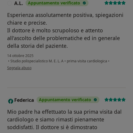
A.L.
Appuntamento verificato
A
Esperienza assolutamente positiva, spiegazioni
chiare e precise.
Il dottore è molto scrupoloso e attento
all'ascolto delle problematiche ed in generale
della storia del paziente.
14 ottobre 2025
•
Studio polispecialistico M. E. L. A
•
prima visita cardiologica
•
secondo l'opinione dell'utente A.L.
Segnala abuso
Federica
Appuntamento verificato
F
Mio padre ha effettuato la sua prima visita dal
cardiologo e siamo rimasti pienamente
soddisfatti. Il dottore si è dimostrato