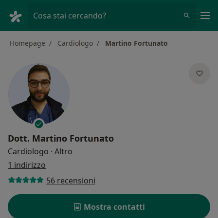
Men
Cosa stai cercando?
Homepage
Cardiologo
Martino Fortunato
Dott.
Martino Fortunato
sulle specializzazioni
Cardiologo
·
Altro
1 indirizzo
56 recensioni
Mostra contatti