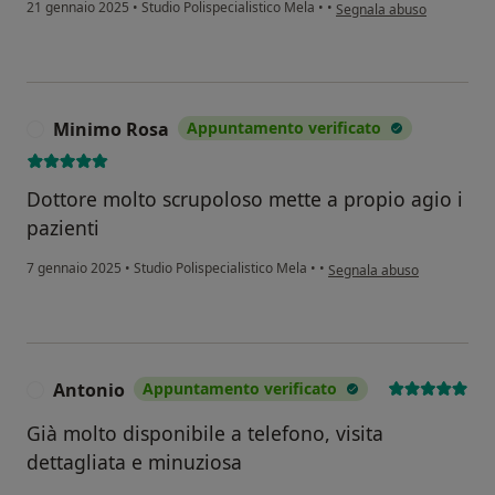
secondo l'opinione dell'ut
21 gennaio 2025
•
Studio Polispecialistico Mela
•
•
Segnala abuso
Minimo Rosa
Appuntamento verificato
M
Dottore molto scrupoloso mette a propio agio i
pazienti
secondo l'opinione dell'ut
7 gennaio 2025
•
Studio Polispecialistico Mela
•
•
Segnala abuso
Antonio
Appuntamento verificato
A
Già molto disponibile a telefono, visita
dettagliata e minuziosa