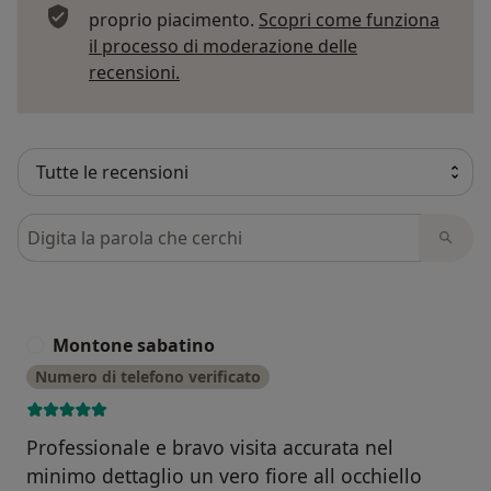
professionale presso il servizio di ecocardiografia,
proprio piacimento.
Scopri come funziona
l'unità di terapia intensiva coronarica, reparti di
il processo di moderazione delle
cardiologia ed ambulatori specialistici.
Per saperne di più sulle opinioni
recensioni.
Da Aprile 2023 lavoro come dirigente medico
cardiologo di I° livello presso UOC Cardiologia clinica
universitaria, Azienda ospedaliero-universitaria San
Giovanni di Dio e Ruggi D'Aragona (Salerno)
Cerca nelle recensioni
Montone sabatino
M
Numero di telefono verificato
Professionale e bravo visita accurata nel
minimo dettaglio un vero fiore all occhiello