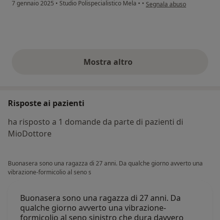
secondo l'opinione dell'ute
7 gennaio 2025
•
Studio Polispecialistico Mela
•
•
Segnala abuso
Mostra altro
opinioni di cui sopra
Risposte ai pazienti
ha risposto a 1 domande da parte di pazienti di
MioDottore
Buonasera sono una ragazza di 27 anni. Da qualche giorno avverto una
vibrazione-formicolio al seno s
Buonasera sono una ragazza di 27 anni. Da
qualche giorno avverto una vibrazione-
formicolio al seno sinistro che dura davvero