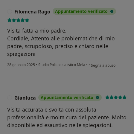
Filomena Rago
Appuntamento verificato
F
Visita fatta a mio padre,
Cordiale, Attento alle problematiche di mio
padre, scrupoloso, preciso e chiaro nelle
spiegazioni
secondo l'opinione dell'u
28 gennaio 2025
•
Studio Polispecialistico Mela
•
•
Segnala abuso
Gianluca
Appuntamento verificato
G
Visita accurata e svolta con assoluta
professionalità e molta cura del paziente. Molto
disponibile ed esaustivo nelle spiegazioni.