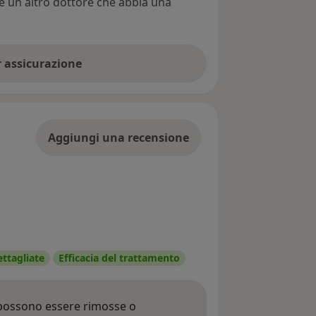
re un altro dottore che abbia una
er assicurazione
Aggiungi una recensione
ettagliate
Efficacia del trattamento
 possono essere rimosse o