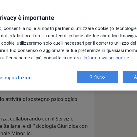
privacy è importante
cologa Clinica e psicoterapeuta in
 consenti a noi e ai nostri partner di utilizzare cookie (o tecnologie 
dati statistici e fornirti contenuti in base alle tue abitudini di navig
partimento di Salute Mentale, in
i i cookie, utilizzeremo solo quelli necessari per il corretto utilizzo de
re il tuo consenso o aggiornare le tue preferenze in qualsiasi mom
el territorio, occupandomi di
i. Per saperne di più, consulta la nostra
Informativa sui cookie
i vittime di violenza; presso centri di
upandomi del trattamento di disturbi del
Rifiuto
A
le impostazioni
 trattamento dei disturbi dello spettro
 familiari.
o attività di sostegno psicologico
nza, collaborando con il Servizio
Italiana, e di Psicologia Giuridica con
nale Minorile.