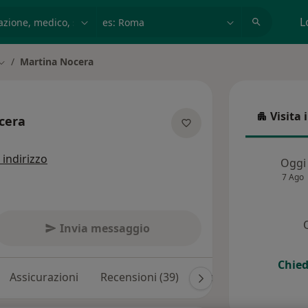
azione, medico, struttura
es: Roma
L
Martina Nocera
Cambia città
Visita 
cera
Visita in
ecializzazioni
 indirizzo
Oggi
7 Ago
Invia messaggio
Chied
Assicurazioni
Recensioni (39)
Risposte ai pazienti 