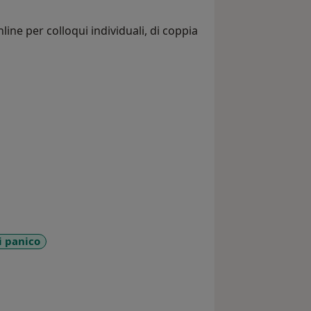
line per colloqui individuali, di coppia
i panico
sr_more_diseases