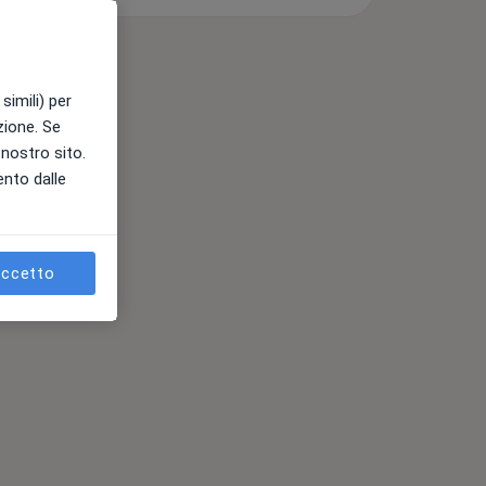
simili) per
azione. Se
l nostro sito.
ento dalle
ccetto