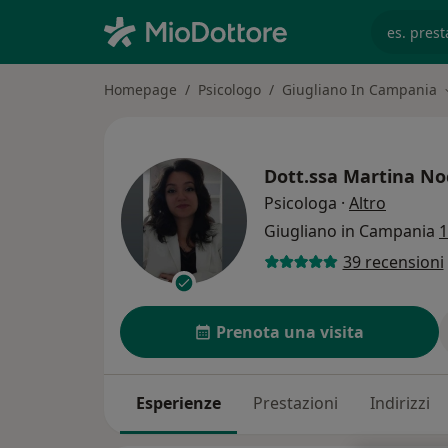
es. prest
Homepage
Psicologo
Giugliano In Campania
Dott.ssa
Martina No
sulle sp
Psicologa
·
Altro
Giugliano in Campania
1
39 recensioni
Prenota una visita
Esperienze
Prestazioni
Indirizzi