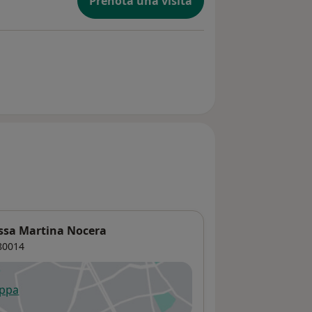
Prenota una visita
t.ssa Martina Nocera
0014
appa
 apre in una nuova scheda