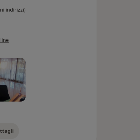
i indirizzi)
line
ttagli
ll'esperienza