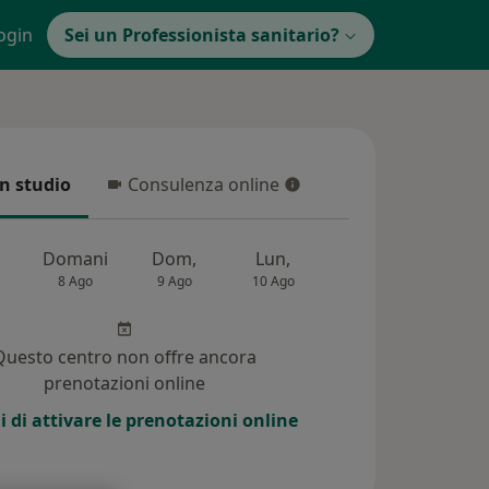
ogin
Sei un Professionista sanitario?
in studio
Consulenza online
 studio
Consulenza online
Domani
Dom,
Lun,
Mar,
Mer,
8 Ago
9 Ago
10 Ago
11 Ago
12 Ag
Questo centro non offre ancora
prenotazioni online
i di attivare le prenotazioni online
(13)