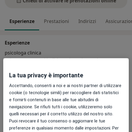
Chiedi di attivare le prenotazioni online
Esperienze
Prestazioni
Indirizzi
Assicurazio
Esperienze
psicologa clinica
psicoterapeuta ad indirizzo sistemico socio
costruzionista
terapeuta EMDR
La tua privacy è importante
pedagogista- counselor analista transazionale
Accettando, consenti a noi e ai nostri partner di utilizzare
esperta di violenza domestica, intrafamiliare, violenza
cookie (o tecnologie simili) per raccogliere dati statistici
assistita, rielaborazione dei traumi dipendenza
e fornirti contenuti in base alle tue abitudini di
Su di me
affettiva
Altro
navigazione. Se rifiuti tutti i cookie, utilizzeremo solo
utilizzo tecniche di psicoterapia sensomotoria e
Aree di competenza principali:
quelli necessari per il corretto utilizzo del nostro sito.
mindfulness
Psicodiagnostica
Puoi revocare il tuo consenso o aggiornare le tue
Psicologia clinica
preferenze in qualsiasi momento dalle impostazioni. Per