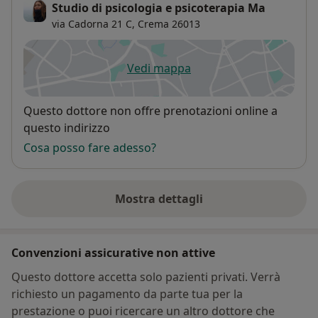
Studio di psicologia e psicoterapia Ma
via Cadorna 21 C,
Crema
26013
Vedi mappa
si apre in una nuova scheda
Disponibilità
Questo dottore non offre prenotazioni online a
questo indirizzo
Cosa posso fare adesso?
Mostra dettagli
sull'indirizzo
Convenzioni assicurative non attive
Questo dottore accetta solo pazienti privati. Verrà
richiesto un pagamento da parte tua per la
prestazione o puoi ricercare un altro dottore che