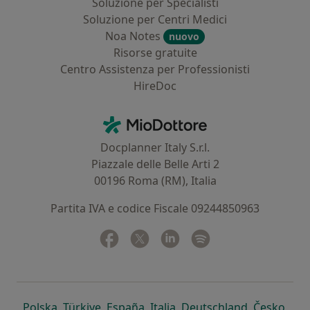
Soluzione per Specialisti
Soluzione per Centri Medici
Noa Notes
nuovo
Risorse gratuite
Centro Assistenza per Professionisti
HireDoc
Contatti
MioDottore - Homepage
Docplanner Italy S.r.l.
Piazzale delle Belle Arti 2
00196 Roma (RM), Italia
Partita IVA e codice Fiscale 09244850963
Facebook
si apre in una nuova scheda
Twitter
si apre in una nuova scheda
Linkedin
si apre in una nuova sc
Spotify
si apre in una nuo
si apre in una nuova scheda
si apre in una nuova scheda
si apre in una nuova scheda
si apre in una nuova sche
si apre in 
si a
Polska
,
Türkiye
,
España
,
Italia
,
Deutschland
,
Česko
,