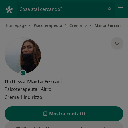
Men
Cosa stai cercando?
Homepage
Psicoterapeuta
Crema
Marta Ferrari
Cambia città
Dott.ssa
Marta Ferrari
sulle specializzazioni
Psicoterapeuta
·
Altro
Crema
1 indirizzo
Mostra contatti