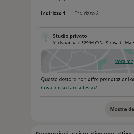
Indirizzo 1
Indirizzo 2
Studio privato
Via Nazionale 329/M C/Da Strasatti,
Mar
Vedi m
si
Disponibilità
Questo dottore non offre prenotazioni on
Cosa posso fare adesso?
Mostra de
su
Convenzioni assicurative non attive