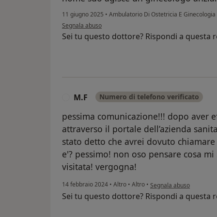
11 giugno 2025
•
Ambulatorio Di Ostetricia E Ginecologia
secondo l'opinione dell'utente Z.F.
Segnala abuso
Sei tu questo dottore? Rispondi a questa 
M.F
Numero di telefono verificato
M
pessima comunicazione!!! dopo aver ef
attraverso il portale dell’azienda sanit
stato detto che avrei dovuto chiamare 
e'? pessimo! non oso pensare cosa mi 
visitata! vergogna!
secondo l'opinione dell'u
14 febbraio 2024
•
Altro
•
Altro
•
Segnala abuso
Sei tu questo dottore? Rispondi a questa 