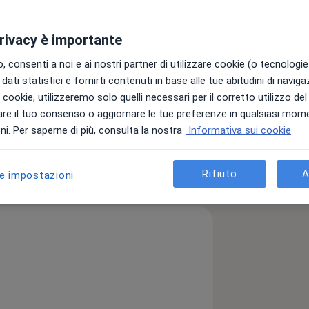
privacy è importante
laurea in Medicina e chirurgia
inciale dei Medici Chirurghi di TRAPANI
 consenti a noi e ai nostri partner di utilizzare cookie (o tecnologie 
dati statistici e fornirti contenuti in base alle tue abitudini di navig
i i cookie, utilizzeremo solo quelli necessari per il corretto utilizzo de
re il tuo consenso o aggiornare le tue preferenze in qualsiasi mom
a11y_sr_more_diseases
Endometriosi
Sterilità
+1
i. Per saperne di più, consulta la nostra
Informativa sui cookie
ttagli
Rifiuto
A
ll'esperienza
le impostazioni