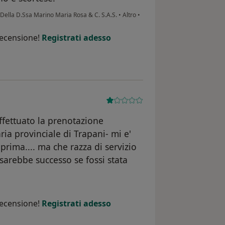
 Della D.Ssa Marino Maria Rosa & C. S.A.S.
•
Altro
•
recensione!
Registrati adesso
fettuato la prenotazione
aria provinciale di Trapani- mi e'
prima.... ma che razza di servizio
sarebbe successo se fossi stata
tente M.F
recensione!
Registrati adesso