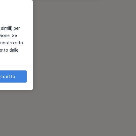
simili) per
azione. Se
l nostro sito.
ento dalle
ccetto