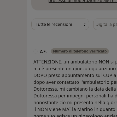
processo di moderazione delle rec
Cerca nelle
Z.F.
Numero di telefono verificato
Z
ATTENZIONE...in ambulatorio NON si p
ma è presente un ginecologo anziano 
DOPO preso appuntamento sul CUP a 
dopo aver contattato l'ambulatorio pe
Dottoressa, mi cambiano la data della
Dottoressa per impegni personali ha d
nonostante ciò mi presento nella gior
li NON viene MAI la Marino in quanto st
nome suo agisce un ginecologo anzian