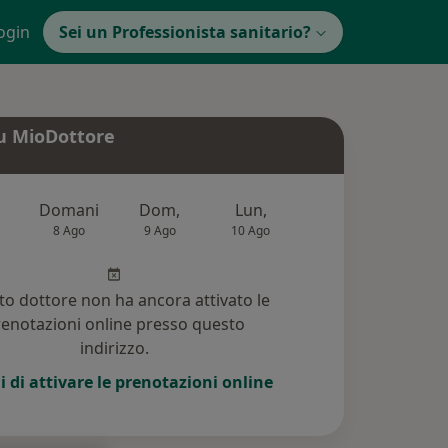
ogin
Sei un Professionista sanitario?
u MioDottore
Domani
Dom,
Lun,
Mar,
Mer
8 Ago
9 Ago
10 Ago
11 Ago
12 Ag
o dottore non ha ancora attivato le
enotazioni online presso questo
indirizzo.
i di attivare le prenotazioni online