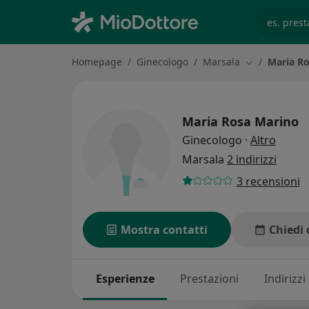
es. prest
Homepage
Ginecologo
Marsala
Maria R
Cambia città
Maria Rosa Marino
sulle 
Ginecologo
·
Altro
Marsala
2 indirizzi
3 recensioni
Mostra contatti
Chiedi 
Esperienze
Prestazioni
Indirizzi