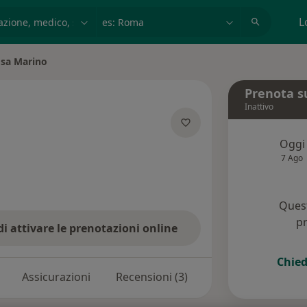
azione, medico, struttura
es: Roma
L
osa Marino
Prenota s
Inattivo
specializzazioni
Oggi
7 Ago
Quest
pr
di attivare le prenotazioni online
Chied
Assicurazioni
Recensioni (3)