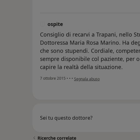
ospite
O
Consiglio di recarvi a Trapani, nello S
Dottoressa Maria Rosa Marino. Ha degl
che sono stupendi. Cordiale, competent
sempre disponibile col paziente, per o
capire la realtà della situazione.
secondo l'opinione dell'utente ospite
7 ottobre 2015
•
•
•
Segnala abuso
Sei tu questo dottore?
Ricerche correlate