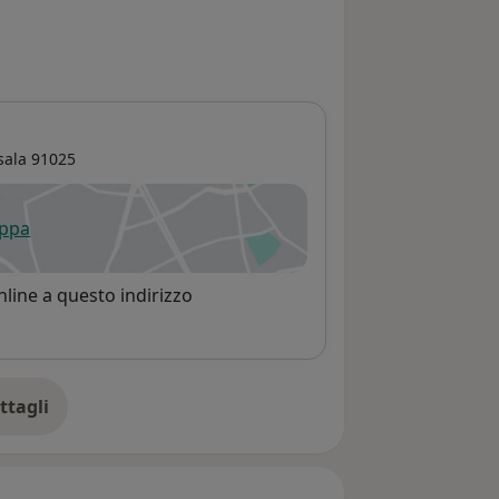
sala
91025
appa
 apre in una nuova scheda
line a questo indirizzo
ttagli
ll'indirizzo