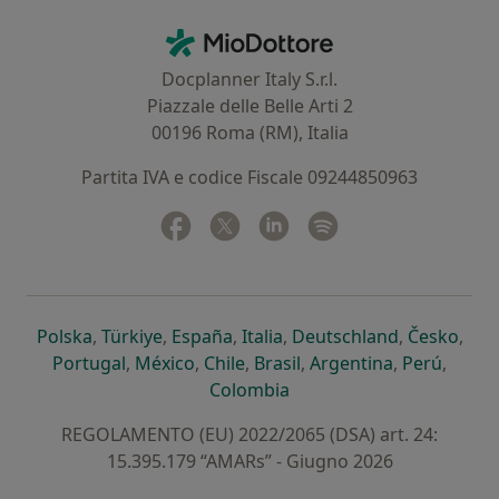
Contatti
MioDottore - Homepage
Docplanner Italy S.r.l.
Piazzale delle Belle Arti 2
00196 Roma (RM), Italia
Partita IVA e codice Fiscale 09244850963
Facebook
si apre in una nuova scheda
Twitter
si apre in una nuova scheda
Linkedin
si apre in una nuova sc
Spotify
si apre in una nuo
si apre in una nuova scheda
si apre in una nuova scheda
si apre in una nuova scheda
si apre in una nuova sche
si apre in 
si a
Polska
,
Türkiye
,
España
,
Italia
,
Deutschland
,
Česko
,
si apre in una nuova scheda
si apre in una nuova scheda
si apre in una nuova scheda
si apre in una nuova s
si apre in u
si apr
Portugal
,
México
,
Chile
,
Brasil
,
Argentina
,
Perú
,
si apre in una nuova sch
Colombia
REGOLAMENTO (EU) 2022/2065 (DSA) art. 24:
15.395.179 “AMARs” - Giugno 2026