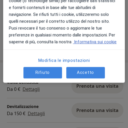
cookie (o tecnologie simili) per raccogliere dati statistici
e fornirti contenuti in base alle tue abitudini di
navigazione. Se rifiuti tutti i cookie, utilizzeremo solo
quelli necessari per il corretto utilizzo del nostro sito.
Puoi revocare il tuo consenso o aggiornare le tue
Visualizza galleria (7)
preferenze in qualsiasi momento dalle impostazioni. Per
saperne di più, consulta la nostra
Informativa sui cookie
Mostra dettagli
sull'esperienza
Modifica le impostazioni
Prestazioni e prezzi
Rifiuto
Accetto
Visita dentistica
Prenota una visita
Da 0 €
Dettagli
Devitalizzazione
Prenota una visita
Da 150 €
Dettagli