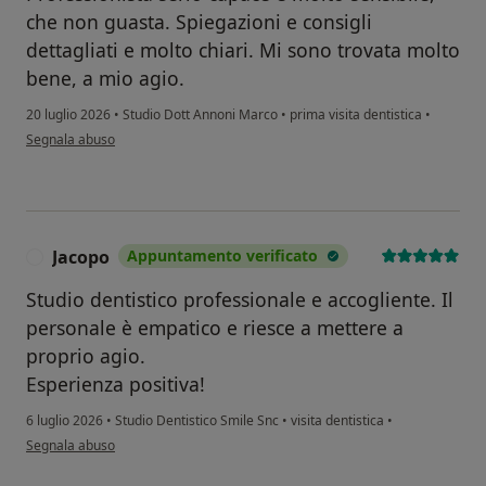
che non guasta. Spiegazioni e consigli
dettagliati e molto chiari. Mi sono trovata molto
bene, a mio agio.
20 luglio 2026
•
Studio Dott Annoni Marco
•
prima visita dentistica
•
secondo l'opinione dell'utente Paola Paternò
Segnala abuso
Jacopo
Appuntamento verificato
J
Studio dentistico professionale e accogliente. Il
personale è empatico e riesce a mettere a
proprio agio.
Esperienza positiva!
6 luglio 2026
•
Studio Dentistico Smile Snc
•
visita dentistica
•
secondo l'opinione dell'utente Jacopo
Segnala abuso