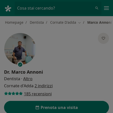
Men
Cosa stai cercando?
Homepage
Dentista
Cornate D'adda
Marco Annoni
Cambia città
Dr.
Marco Annoni
sulle specializzazioni
Dentista
·
Altro
Cornate d'Adda
2 indirizzi
185 recensioni
Prenota una visita