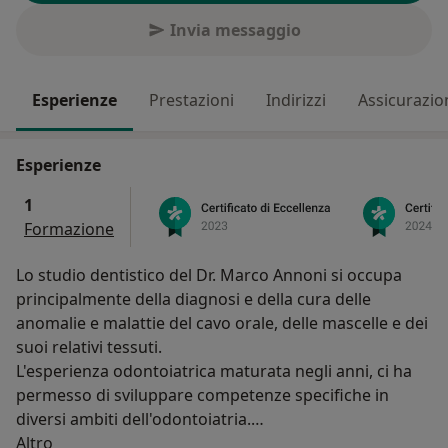
Invia messaggio
Esperienze
Prestazioni
Indirizzi
Assicurazio
Esperienze
1
Formazione
Lo studio dentistico del Dr. Marco Annoni si occupa
principalmente della diagnosi e della cura delle
anomalie e malattie del cavo orale, delle mascelle e dei
suoi relativi tessuti.
L'esperienza odontoiatrica maturata negli anni, ci ha
permesso di sviluppare competenze specifiche in
diversi ambiti dell'odontoiatria.
Su di me
Ci occupiamo inoltre della prevenzione e della
Altro