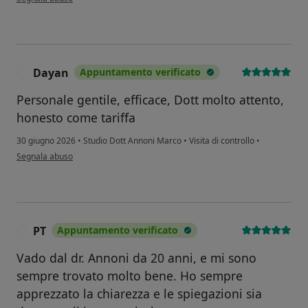
Dayan
Appuntamento verificato
D
Personale gentile, efficace, Dott molto attento,
honesto come tariffa
30 giugno 2026
•
Studio Dott Annoni Marco
•
Visita di controllo
•
secondo l'opinione dell'utente Dayan
Segnala abuso
PT
Appuntamento verificato
P
Vado dal dr. Annoni da 20 anni, e mi sono
sempre trovato molto bene. Ho sempre
apprezzato la chiarezza e le spiegazioni sia