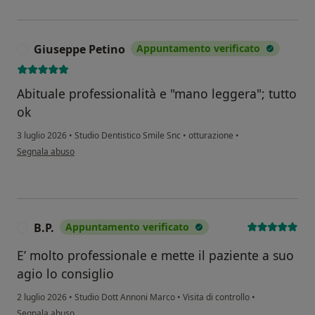
Giuseppe Petino
Appuntamento verificato
G
Abituale professionalità e "mano leggera"; tutto
ok
3 luglio 2026
•
Studio Dentistico Smile Snc
•
otturazione
•
secondo l'opinione dell'utente Giuseppe Petino
Segnala abuso
B.P.
Appuntamento verificato
B
E’ molto professionale e mette il paziente a suo
agio lo consiglio
2 luglio 2026
•
Studio Dott Annoni Marco
•
Visita di controllo
•
secondo l'opinione dell'utente B.P.
Segnala abuso