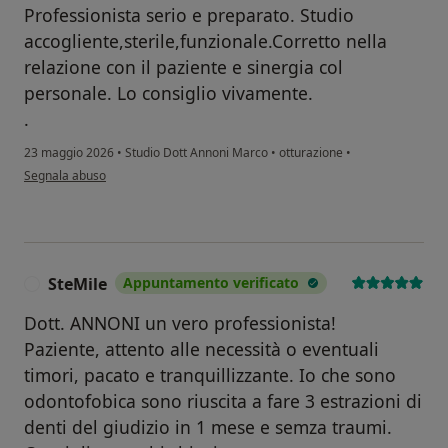
Professionista serio e preparato. Studio
accogliente,sterile,funzionale.Corretto nella
relazione con il paziente e sinergia col
personale. Lo consiglio vivamente.
.
23 maggio 2026
•
Studio Dott Annoni Marco
•
otturazione
•
secondo l'opinione dell'utente Pasqualina
Segnala abuso
SteMile
Appuntamento verificato
S
Dott. ANNONI un vero professionista!
Paziente, attento alle necessità o eventuali
timori, pacato e tranquillizzante. Io che sono
odontofobica sono riuscita a fare 3 estrazioni di
denti del giudizio in 1 mese e semza traumi.