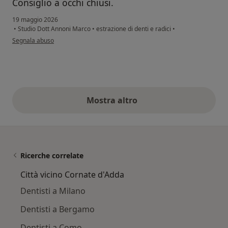
Consiglio a occhi chiusi.
19 maggio 2026
•
Studio Dott Annoni Marco
•
estrazione di denti e radici
•
secondo l'opinione dell'utente SteMile
Segnala abuso
Mostra altro
opinioni di cui sopra
Ricerche correlate
Città vicino Cornate d'Adda
Dentisti a Milano
Dentisti a Bergamo
Dentisti a Como