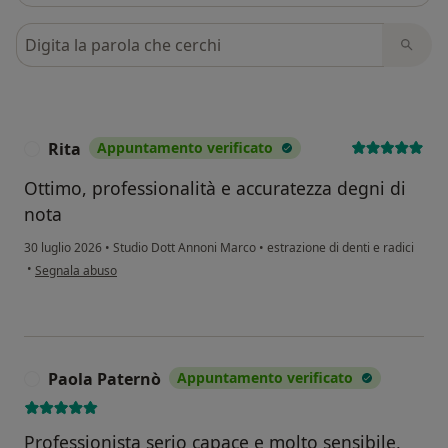
Cerca nelle recensioni
Rita
Appuntamento verificato
R
Ottimo, professionalità e accuratezza degni di
nota
30 luglio 2026
•
Studio Dott Annoni Marco
•
estrazione di denti e radici
secondo l'opinione dell'utente Rita
•
Segnala abuso
Paola Paternò
Appuntamento verificato
P
Professionista serio capace e molto sensibile,