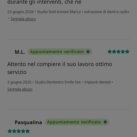
durante gli interventi, che ne
23 giugno 2026
•
Studio Dott Annoni Marco
•
estrazione di denti e radici
secondo l'opinione dell'utente PT
•
Segnala abuso
M.L.
Appuntamento verificato
M
Attento nel compiere il suo lavoro ottimo
servizio
3 giugno 2026
•
Studio Dentistico Smile Snc
•
impianti dentali
•
secondo l'opinione dell'utente M.L.
Segnala abuso
Pasqualina
Appuntamento verificato
P