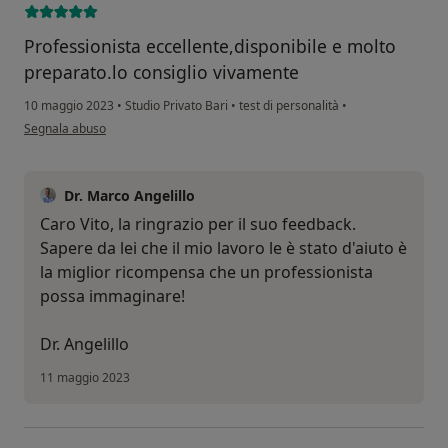
Professionista eccellente,disponibile e molto
preparato.lo consiglio vivamente
10 maggio 2023
•
Studio Privato Bari
•
test di personalità
•
secondo l'opinione dell'utente Vito elio covelli
Segnala abuso
Dr. Marco Angelillo
Caro Vito, la ringrazio per il suo feedback.
Sapere da lei che il mio lavoro le è stato d'aiuto è
la miglior ricompensa che un professionista
possa immaginare!
Dr. Angelillo
11 maggio 2023