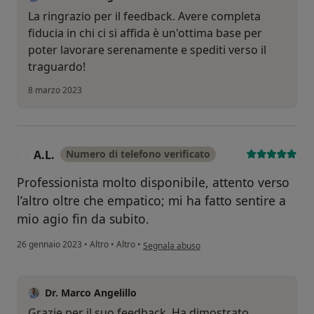
La ringrazio per il feedback. Avere completa
fiducia in chi ci si affida è un'ottima base per
poter lavorare serenamente e spediti verso il
traguardo!
8 marzo 2023
A.L.
Numero di telefono verificato
A
Professionista molto disponibile, attento verso
l’altro oltre che empatico; mi ha fatto sentire a
mio agio fin da subito.
secondo l'opinione dell'utente A.L.
26 gennaio 2023
•
Altro
•
Altro
•
Segnala abuso
Dr. Marco Angelillo
Grazie per il suo feedback. Ha dimostrato