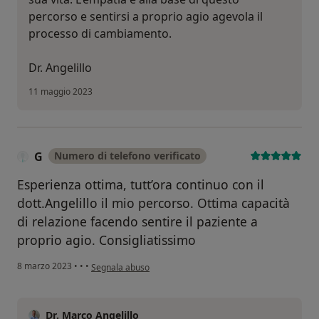
percorso e sentirsi a proprio agio agevola il
processo di cambiamento.
Dr. Angelillo
11 maggio 2023
G
Numero di telefono verificato
Esperienza ottima, tutt’ora continuo con il
dott.Angelillo il mio percorso. Ottima capacità
di relazione facendo sentire il paziente a
proprio agio. Consigliatissimo
secondo l'opinione dell'utente G
8 marzo 2023
•
•
•
Segnala abuso
Dr. Marco Angelillo