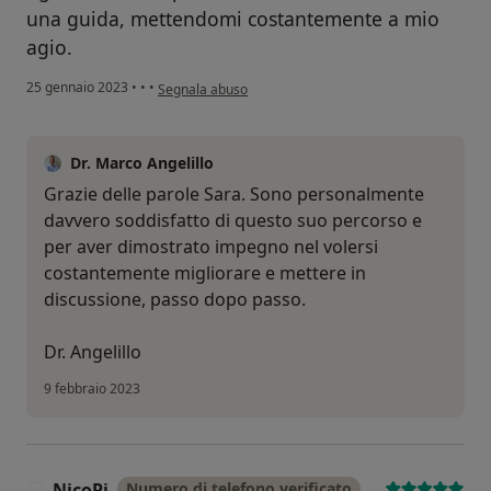
una guida, mettendomi costantemente a mio
agio.
secondo l'opinione dell'utente Sara
25 gennaio 2023
•
•
•
Segnala abuso
Dr. Marco Angelillo
Grazie delle parole Sara. Sono personalmente
davvero soddisfatto di questo suo percorso e
per aver dimostrato impegno nel volersi
costantemente migliorare e mettere in
discussione, passo dopo passo.
Dr. Angelillo
9 febbraio 2023
NicoPi
Numero di telefono verificato
N