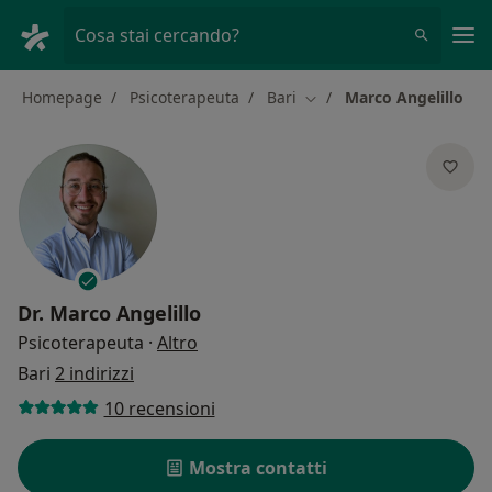
Men
Cosa stai cercando?
Homepage
Psicoterapeuta
Bari
Marco Angelillo
Cambia città
Dr.
Marco Angelillo
sulle specializzazioni
Psicoterapeuta
·
Altro
Bari
2 indirizzi
10 recensioni
Mostra contatti