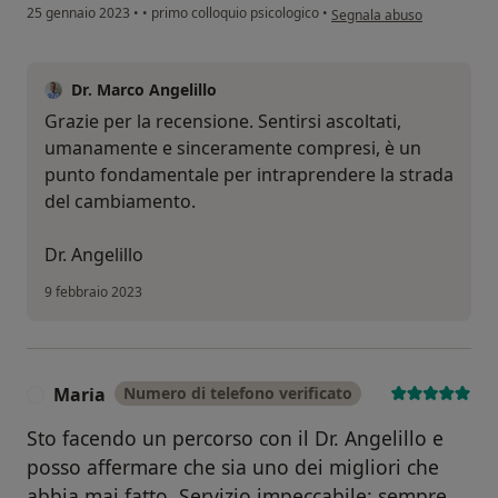
secondo l'opinione dell'ute
25 gennaio 2023
•
•
primo colloquio psicologico
•
Segnala abuso
Dr. Marco Angelillo
Grazie per la recensione. Sentirsi ascoltati,
umanamente e sinceramente compresi, è un
punto fondamentale per intraprendere la strada
del cambiamento.
Dr. Angelillo
9 febbraio 2023
Maria
Numero di telefono verificato
M
Sto facendo un percorso con il Dr. Angelillo e
posso affermare che sia uno dei migliori che
abbia mai fatto. Servizio impeccabile: sempre