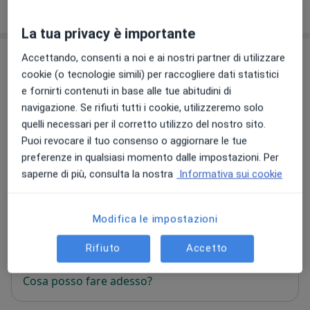
Come funzionano i prezzi?
La tua privacy è importante
Indirizzi (3)
Accettando, consenti a noi e ai nostri partner di utilizzare
cookie (o tecnologie simili) per raccogliere dati statistici
Indirizzo 1
Online
Indirizzo 2
e fornirti contenuti in base alle tue abitudini di
navigazione. Se rifiuti tutti i cookie, utilizzeremo solo
quelli necessari per il corretto utilizzo del nostro sito.
Puoi revocare il tuo consenso o aggiornare le tue
Studio Privato Bari
preferenze in qualsiasi momento dalle impostazioni. Per
Via Guido Dorso 49,
Bari
70124
saperne di più, consulta la nostra
Informativa sui cookie
Vedi mappa
si apre in una nuova scheda
Modifica le impostazioni
Disponibilità
Questo dottore non offre prenotazioni online a
Rifiuto
Accetto
questo indirizzo
Cosa posso fare adesso?