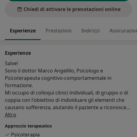
Chiedi di attivare le prenotazioni online
Esperienze
Prestazioni
Indirizzi
Assicurazio
Esperienze
Salve!
Sono il dottor Marco Angelillo, Psicologo e
Psicoterapeuta cognitivo-comportamentale in
formazione.
Mi occupo di colloqui clinici individuali, di gruppo o di
coppia con l'obiettivo di individuare gli elementi che
causano sofferenza, aiutando il paziente a riconoscerli,
Su di me
capirli e modificarli.
Altro
Ho collaborato per diversi anni con l'ambulatorio di
Approccio terapeutico
Neuropsicologia clinica del Policlinico di Bari,
Psicoterapia
occupandomi principalmente di colloqui clinici