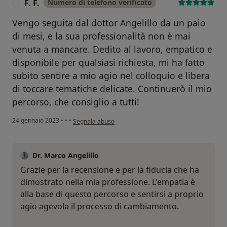
F. F.
Numero di telefono verificato
F
Vengo seguita dal dottor Angelillo da un paio
di mesi, e la sua professionalità non è mai
venuta a mancare. Dedito al lavoro, empatico e
disponibile per qualsiasi richiesta, mi ha fatto
subito sentire a mio agio nel colloquio e libera
di toccare tematiche delicate. Continuerò il mio
percorso, che consiglio a tutti!
secondo l'opinione dell'utente F. F.
24 gennaio 2023
•
•
•
Segnala abuso
Dr. Marco Angelillo
Grazie per la recensione e per la fiducia che ha
dimostrato nella mia professione. L'empatia è
alla base di questo percorso e sentirsi a proprio
agio agevola il processo di cambiamento.