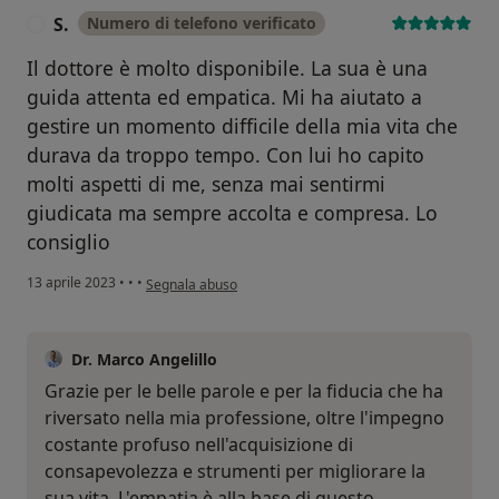
S.
Numero di telefono verificato
S
Il dottore è molto disponibile. La sua è una
guida attenta ed empatica. Mi ha aiutato a
gestire un momento difficile della mia vita che
durava da troppo tempo. Con lui ho capito
molti aspetti di me, senza mai sentirmi
giudicata ma sempre accolta e compresa. Lo
consiglio
secondo l'opinione dell'utente S.
13 aprile 2023
•
•
•
Segnala abuso
Dr. Marco Angelillo
Grazie per le belle parole e per la fiducia che ha
riversato nella mia professione, oltre l'impegno
costante profuso nell'acquisizione di
consapevolezza e strumenti per migliorare la
sua vita. L'empatia è alla base di questo