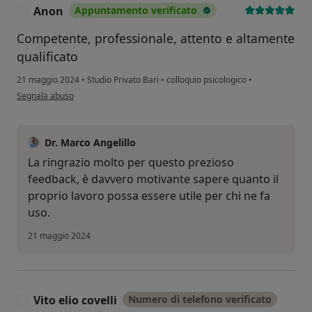
Anon
Appuntamento verificato
A
Competente, professionale, attento e altamente
qualificato
21 maggio 2024
•
Studio Privato Bari
•
colloquio psicologico
•
secondo l'opinione dell'utente Anon
Segnala abuso
Dr. Marco Angelillo
La ringrazio molto per questo prezioso
feedback, è davvero motivante sapere quanto il
proprio lavoro possa essere utile per chi ne fa
uso.
21 maggio 2024
Vito elio covelli
Numero di telefono verificato
V