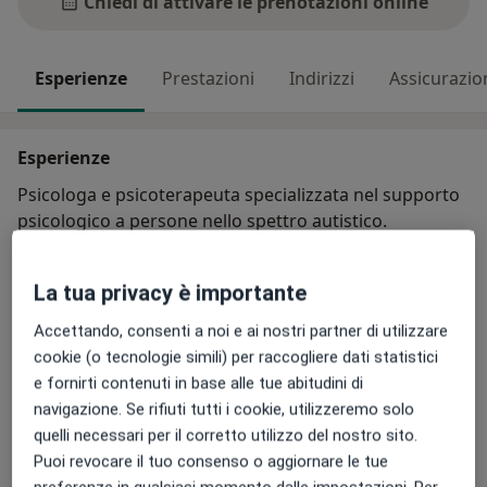
Chiedi di attivare le prenotazioni online
Esperienze
Prestazioni
Indirizzi
Assicurazio
Esperienze
Psicologa e psicoterapeuta specializzata nel supporto
psicologico a persone nello spettro autistico.
Ho accompagnato famiglie ed individui con profili
divergenti in percorsi di crescita, consapevolezza,
La tua privacy è importante
integrazione e benessere.
Accettando, consenti a noi e ai nostri partner di utilizzare
cookie (o tecnologie simili) per raccogliere dati statistici
La mia non è solo una professione che svolgo con la
e fornirti contenuti in base alle tue abitudini di
massima professionalità ed attenzione, ma
navigazione. Se rifiuti tutti i cookie, utilizzeremo solo
un'esperienza che mi ha insegnato quanto sia
quelli necessari per il corretto utilizzo del nostro sito.
prezioso lo spazio di ascolto genuino, l'adattamento
Puoi revocare il tuo consenso o aggiornare le tue
dei tempi e dei linguaggi e il riconoscimento delle