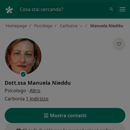
Men
Cosa stai cercando?
Homepage
Psicologo
Carbonia
Manuela Nieddu
Cambia città
Dott.ssa
Manuela Nieddu
sulle specializzazioni
Psicologo
·
Altro
Carbonia
1 indirizzo
Mostra contatti