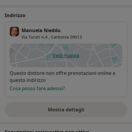
Indirizzo
Manuela Nieddu
Via Turati n.4 ,
Carbonia
09013
Vedi mappa
si apre in una nuova scheda
Disponibilità
Questo dottore non offre prenotazioni online a
questo indirizzo
Cosa posso fare adesso?
Mostra dettagli
sull'indirizzo