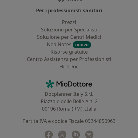
Per i professionisti sanitari
Prezzi
Soluzione per Specialisti
Soluzione per Centri Medici
Noa Notes
nuovo
Risorse gratuite
Centro Assistenza per Professionisti
HireDoc
Contatti
MioDottore - Homepage
Docplanner Italy S.r.l.
Piazzale delle Belle Arti 2
00196 Roma (RM), Italia
Partita IVA e codice Fiscale 09244850963
Facebook
si apre in una nuova scheda
Twitter
si apre in una nuova scheda
Linkedin
si apre in una nuova sc
Spotify
si apre in una nuo