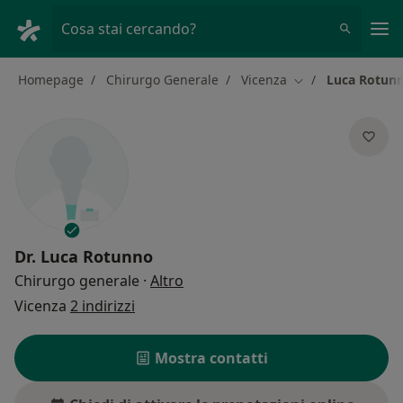
Men
Cosa stai cercando?
Homepage
Chirurgo Generale
Vicenza
Luca Rotun
Cambia città
Dr.
Luca Rotunno
sulle specializzazioni
Chirurgo generale
·
Altro
Vicenza
2 indirizzi
Mostra contatti