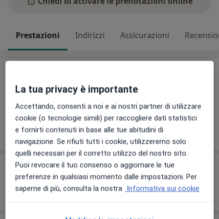
Chiedi di attivare le prenotazioni online
Prestazioni
Indirizzi
Assicurazioni
Recensio
Prestazioni
La tua privacy è importante
Nessuna informazione su prestazioni e prezzi
Questo dottore non ha ancora inserito informazioni
Accettando, consenti a noi e ai nostri partner di utilizzare
su prestazioni e prezzi.
cookie (o tecnologie simili) per raccogliere dati statistici
e fornirti contenuti in base alle tue abitudini di
navigazione. Se rifiuti tutti i cookie, utilizzeremo solo
quelli necessari per il corretto utilizzo del nostro sito.
Puoi revocare il tuo consenso o aggiornare le tue
Pubblicazioni e articoli
preferenze in qualsiasi momento dalle impostazioni. Per
saperne di più, consulta la nostra
Informativa sui cookie
Intervista con il dottore