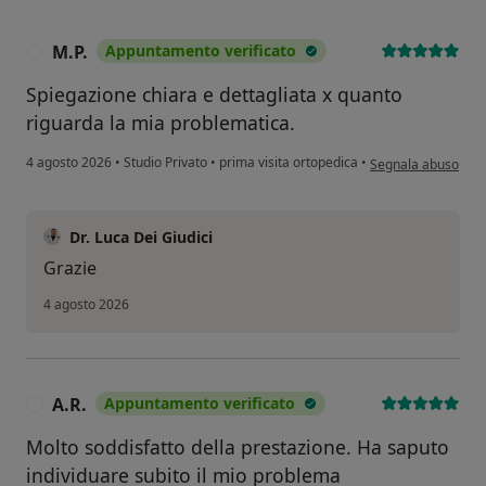
M.P.
Appuntamento verificato
M
Spiegazione chiara e dettagliata x quanto
riguarda la mia problematica.
secondo l'opinione 
4 agosto 2026
•
Studio Privato
•
prima visita ortopedica
•
Segnala abuso
Dr. Luca Dei Giudici
Grazie
4 agosto 2026
A.R.
Appuntamento verificato
A
Molto soddisfatto della prestazione. Ha saputo
individuare subito il mio problema