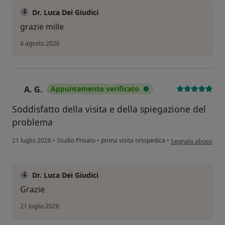
Dr. Luca Dei Giudici
grazie mille
4 agosto 2026
A. G.
Appuntamento verificato
A
Soddisfatto della visita e della spiegazione del
problema
secondo l'opinione d
21 luglio 2026
•
Studio Privato
•
prima visita ortopedica
•
Segnala abuso
Dr. Luca Dei Giudici
Grazie
21 luglio 2026