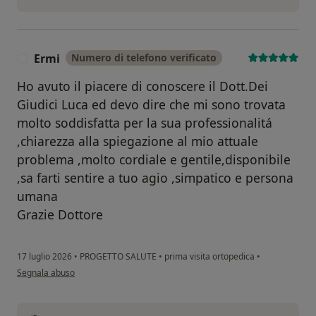
Ermi
Numero di telefono verificato
E
Ho avuto il piacere di conoscere il Dott.Dei
Giudici Luca ed devo dire che mi sono trovata
molto soddisfatta per la sua professionalitá
,chiarezza alla spiegazione al mio attuale
problema ,molto cordiale e gentile,disponibile
,sa farti sentire a tuo agio ,simpatico e persona
umana
Grazie Dottore
17 luglio 2026
•
PROGETTO SALUTE
•
prima visita ortopedica
•
secondo l'opinione dell'utente Ermi
Segnala abuso