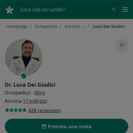
Men
Cosa stai cercando?
Homepage
Ortopedico
Ancona
Luca Dei Giudici
Cambia città
Dr.
Luca Dei Giudici
sulle specializzazioni
Ortopedico
·
Altro
Ancona
17 indirizzi
428 recensioni
Prenota una visita