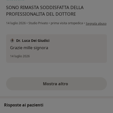
SONO RIMASTA SODDISFATTA DELLA
PROFESSIONALITA DEL DOTTORE
secondo l'opinione 
14 luglio 2026
•
Studio Privato
•
prima visita ortopedica
•
Segnala abuso
Dr. Luca Dei Giudici
Grazie mille signora
14 luglio 2026
Mostra altro
opinioni di cui sopra
Risposte ai pazienti