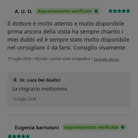
A. U. O.
Appuntamento verificato
A
Il dottore è molto attento e molto disponibile
prima ancora della visita ha sempre chiarito i
miei dubbi ed è sempre stato molto disponibile
nel consigliare il da farsi. Consiglio vivamente
secondo l'opinione dell'ute
15 luglio 2026
•
Myolab
•
prima visita ortopedica
•
Segnala abuso
Dr. Luca Dei Giudici
La ringrazio moltissimo
15 luglio 2026
Eugenia bartoloni
Appuntamento verificato
E