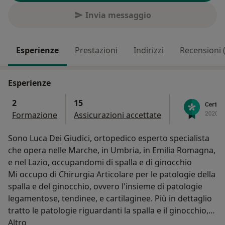
Invia messaggio
Esperienze
Prestazioni
Indirizzi
Recensioni 
Esperienze
2
15
Formazione
Assicurazioni accettate
Sono Luca Dei Giudici, ortopedico esperto specialista
che opera nelle Marche, in Umbria, in Emilia Romagna,
e nel Lazio, occupandomi di spalla e di ginocchio
Mi occupo di Chirurgia Articolare per le patologie della
spalla e del ginocchio, ovvero l'insieme di patologie
legamentose, tendinee, e cartilaginee. Più in dettaglio
tratto le patologie riguardanti la spalla e il ginocchio,
Su di me
sia traumatiche che degenerative. Applico
Altro