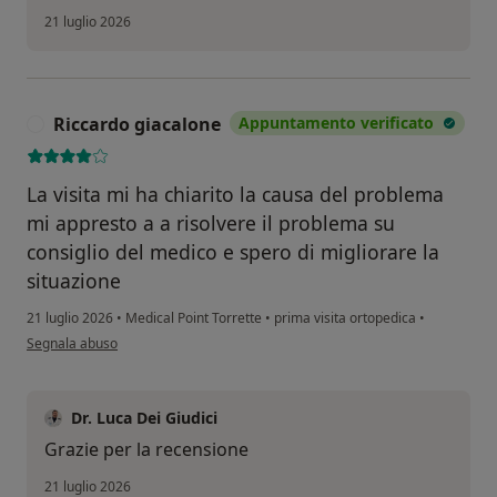
21 luglio 2026
Riccardo giacalone
Appuntamento verificato
R
La visita mi ha chiarito la causa del problema
mi appresto a a risolvere il problema su
consiglio del medico e spero di migliorare la
situazione
21 luglio 2026
•
Medical Point Torrette
•
prima visita ortopedica
•
secondo l'opinione dell'utente Riccardo giacalone
Segnala abuso
Dr. Luca Dei Giudici
Grazie per la recensione
21 luglio 2026