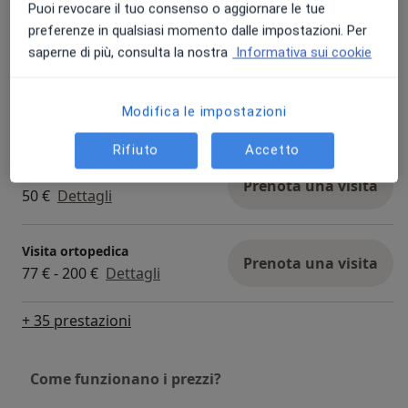
Puoi revocare il tuo consenso o aggiornare le tue
Infiltrazione
Prenota una visita
preferenze in qualsiasi momento dalle impostazioni. Per
50 € - 80 €
Dettagli
saperne di più, consulta la nostra
Informativa sui cookie
Prima visita traumatologica
Prenota una visita
Modifica le impostazioni
77 € - 200 €
Dettagli
Rifiuto
Accetto
Medicazione
Prenota una visita
50 €
Dettagli
Visita ortopedica
Prenota una visita
77 € - 200 €
Dettagli
+ 35 prestazioni
Come funzionano i prezzi?