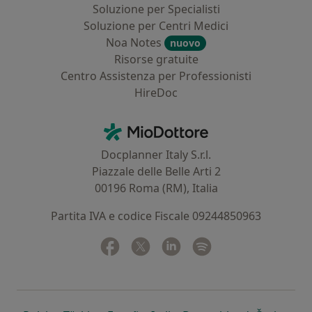
Soluzione per Specialisti
Soluzione per Centri Medici
Noa Notes
nuovo
Risorse gratuite
Centro Assistenza per Professionisti
HireDoc
Contatti
MioDottore - Homepage
Docplanner Italy S.r.l.
Piazzale delle Belle Arti 2
00196 Roma (RM), Italia
Partita IVA e codice Fiscale 09244850963
Facebook
si apre in una nuova scheda
Twitter
si apre in una nuova scheda
Linkedin
si apre in una nuova sc
Spotify
si apre in una nuo