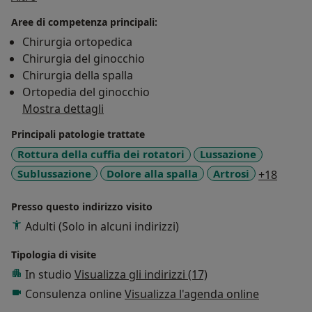
quotidianamente tecniche artroscopiche e mini-
Aree di competenza principali:
invasive nella mia pratica chirurgica, e procedure
Chirurgia ortopedica
robotiche in casi selezionati. Sono socio delle principali
Chirurgia del ginocchio
società ortopediche nazionali e internazionali, tutor e
Chirurgia della spalla
docente per i corsi di chirurgia mininvasiva e protesica
Ortopedia del ginocchio
su cadavere in Italia, e Teacher Accreditato per la
Mostra dettagli
società internazionale ESSKA. In tema di ricerca sono
impegnato attivamente nello studio e nel
Principali patologie trattate
perfezionamento dei trattamenti per l'artrosi di spalla
Rottura della cuffia dei rotatori
Lussazione
e ginocchio, le lesioni della cuffia dei rotatori, dei
a11y_s
Sublussazione
Dolore alla spalla
Artrosi
+18
menischi, dei legamenti crociati, e della cartilaginee, e
più in generale per le patologie della Sport Medicine,
Presso questo indirizzo visito
pubblicando diversi articoli su riviste di settore
Adulti (Solo in alcuni indirizzi)
indicizzate, capitoli di libri, e partecipando a numerosi
congressi nazionali e internazionali presentando
Tipologia di visite
relazioni orali e posters.
In studio
Visualizza gli indirizzi (17)
Consulenza online
Visualizza l'agenda online