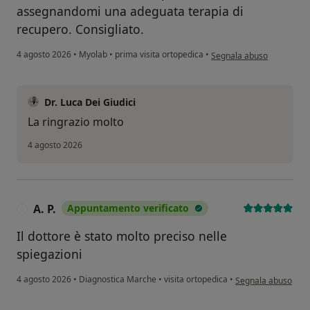
assegnandomi una adeguata terapia di
recupero. Consigliato.
secondo l'opinione dell'ut
4 agosto 2026
•
Myolab
•
prima visita ortopedica
•
Segnala abuso
Dr. Luca Dei Giudici
La ringrazio molto
4 agosto 2026
A. P.
Appuntamento verificato
A
Il dottore è stato molto preciso nelle
spiegazioni
secondo l'opinione d
4 agosto 2026
•
Diagnostica Marche
•
visita ortopedica
•
Segnala abuso