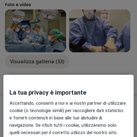
Foto e video
Visualizza galleria (33)
Mostra dettagli
sull'esperienza
La tua privacy è importante
Accettando, consenti a noi e ai nostri partner di utilizzare
Prestazioni e prezzi
cookie (o tecnologie simili) per raccogliere dati statistici
Prima visita ortopedica
e fornirti contenuti in base alle tue abitudini di
Prenota una visita
Da 77 €
Dettagli
navigazione. Se rifiuti tutti i cookie, utilizzeremo solo
quelli necessari per il corretto utilizzo del nostro sito.