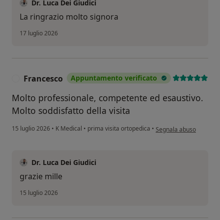
Dr. Luca Dei Giudici
La ringrazio molto signora
17 luglio 2026
Francesco
Appuntamento verificato
F
Molto professionale, competente ed esaustivo.
Molto soddisfatto della visita
secondo l'opinione dell
15 luglio 2026
•
K Medical
•
prima visita ortopedica
•
Segnala abuso
Dr. Luca Dei Giudici
grazie mille
15 luglio 2026