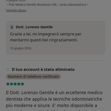
9 giugno 2026
•
Polo Medico Gentile Montanari SRL
•
visita odontoiatrica
•
secondo l'opinione dell'utente P.F
Segnala abuso
Dott. Lorenzo Gentile
Grazie a lei, mi impegnerò sempre per
meritarmi questi bei ringraziamenti.
10 giugno 2026
Il tuo account è stato eliminato
Numero di telefono verificato
Il Dott. Lorenzo Gentile è un eccellente medico
dentista che applica le tecniche odontoiatriche
più moderne e sicure. E' molto disponibile a