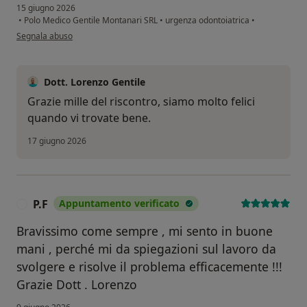
15 giugno 2026
•
Polo Medico Gentile Montanari SRL
•
urgenza odontoiatrica
•
secondo l'opinione dell'utente P.B.
Segnala abuso
Dott. Lorenzo Gentile
Grazie mille del riscontro, siamo molto felici
quando vi trovate bene.
17 giugno 2026
P.F
Appuntamento verificato
P
Bravissimo come sempre , mi sento in buone
mani , perché mi da spiegazioni sul lavoro da
svolgere e risolve il problema efficacemente !!!
Grazie Dott . Lorenzo