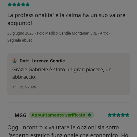
La professionalità' e la calma ha un suo valore
aggiunto!
30 giugno 2026
•
Polo Medico Gentile Montanari SRL
•
Altro
•
secondo l'opinione dell'utente Gabriele G.
Segnala abuso
Dott. Lorenzo Gentile
Grazie Gabriele è stato un gran piacere, un
abbraccio.
15 luglio 2026
MGG
Appuntamento verificato
M
Oggi incontro x valutare le opzioni sia sotto
l'aspetto estetico funzionale che economico. Ho