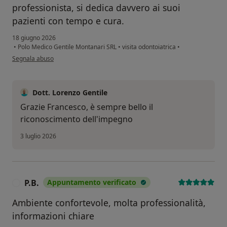
professionista, si dedica davvero ai suoi
pazienti con tempo e cura.
18 giugno 2026
•
Polo Medico Gentile Montanari SRL
•
visita odontoiatrica
•
secondo l'opinione dell'utente Francesco C.
Segnala abuso
Dott. Lorenzo Gentile
Grazie Francesco, è sempre bello il
riconoscimento dell'impegno
3 luglio 2026
P.B.
Appuntamento verificato
P
Ambiente confortevole, molta professionalità,
informazioni chiare