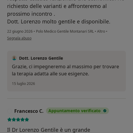
richiesto delle varianti e affronteremo al
prossimo incontro .
Dott. Lorenzo molto gentile e disponibile.
22 giugno 2026
•
Polo Medico Gentile Montanari SRL
•
Altro
•
secondo l'opinione dell'utente MGG
Segnala abuso
Dott. Lorenzo Gentile
Grazie, ci impegneremo al massimo per trovare
la terapia adatta alle sue esigenze.
15 luglio 2026
Francesco C.
Appuntamento verificato
F
Il Dr Lorenzo Gentile è un grande