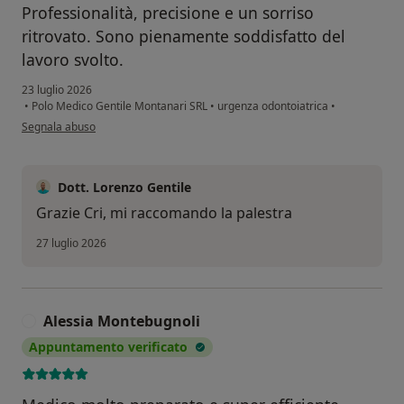
Professionalità, precisione e un sorriso
ritrovato. Sono pienamente soddisfatto del
lavoro svolto.
23 luglio 2026
•
Polo Medico Gentile Montanari SRL
•
urgenza odontoiatrica
•
secondo l'opinione dell'utente Semionova Cristina
Segnala abuso
Dott. Lorenzo Gentile
Grazie Cri, mi raccomando la palestra
27 luglio 2026
Alessia Montebugnoli
A
Appuntamento verificato