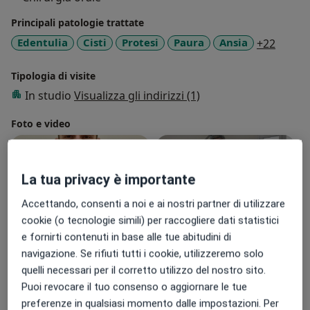
Principali patologie trattate
a11y_s
Edentulia
Cisti
Protesi
Paura
Ansia
+22
Tipologia di visite
In studio
Visualizza gli indirizzi (1)
Foto e video
La tua privacy è importante
Accettando, consenti a noi e ai nostri partner di utilizzare
cookie (o tecnologie simili) per raccogliere dati statistici
e fornirti contenuti in base alle tue abitudini di
Visualizza galleria (3)
navigazione. Se rifiuti tutti i cookie, utilizzeremo solo
quelli necessari per il corretto utilizzo del nostro sito.
Puoi revocare il tuo consenso o aggiornare le tue
Mostra dettagli
sull'esperienza
preferenze in qualsiasi momento dalle impostazioni. Per