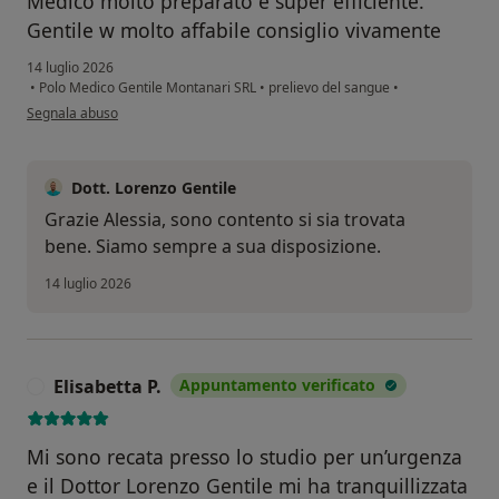
Medico molto preparato e super efficiente.
Gentile w molto affabile consiglio vivamente
14 luglio 2026
•
Polo Medico Gentile Montanari SRL
•
prelievo del sangue
•
secondo l'opinione dell'utente Alessia Montebugnoli
Segnala abuso
Dott. Lorenzo Gentile
Grazie Alessia, sono contento si sia trovata
bene. Siamo sempre a sua disposizione.
14 luglio 2026
Elisabetta P.
Appuntamento verificato
E
Mi sono recata presso lo studio per un’urgenza
e il Dottor Lorenzo Gentile mi ha tranquillizzata