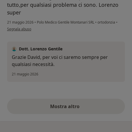
tutto,per qualsiasi problema ci sono. Lorenzo
super
21 maggio 2026
•
Polo Medico Gentile Montanari SRL
•
ortodonzia
•
secondo l'opinione dell'utente David
Segnala abuso
Dott. Lorenzo Gentile
Grazie David, per voi ci saremo sempre per
qualsiasi necessità.
21 maggio 2026
Mostra altro
opinioni di cui sopra