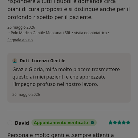
rispondere a tutti i dubbi e domande circa i
piani di cura proposti e si distingue anche per il
profondo rispetto per il paziente.
26 maggio 2026
•
Polo Medico Gentile Montanari SRL
•
visita odontoiatrica
•
secondo l'opinione dell'utente Il tuo account è stato eliminato
Segnala abuso
Dott. Lorenzo Gentile
Grazie Gloria, mi fa molto piacere trasmettere
questo ai miei pazienti e che apprezzate
l'impegno profuso nel nostro lavoro.
26 maggio 2026
David
Appuntamento verificato
D
Personale molto gentile..sempre attenti a