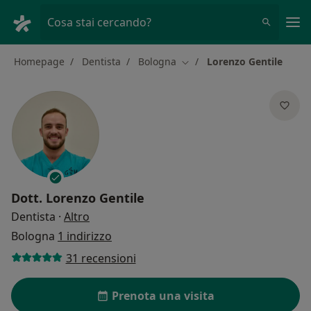
Men
Cosa stai cercando?
Homepage
Dentista
Bologna
Lorenzo Gentile
Cambia città
Dott.
Lorenzo Gentile
sulle specializzazioni
Dentista
·
Altro
Bologna
1 indirizzo
31 recensioni
Prenota una visita