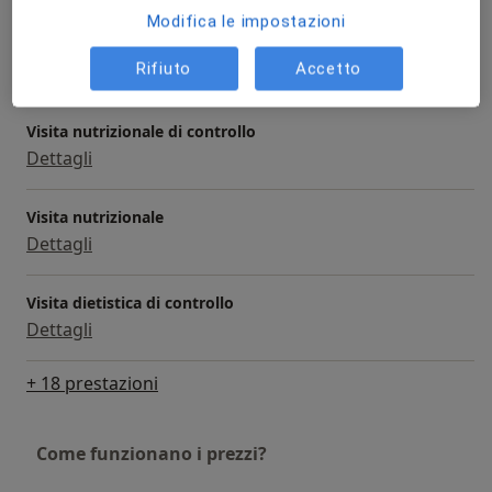
Modifica le impostazioni
Dieta vegetariana
Rifiuto
Accetto
Dettagli
Visita nutrizionale di controllo
Dettagli
Visita nutrizionale
Dettagli
Visita dietistica di controllo
Dettagli
+ 18 prestazioni
Come funzionano i prezzi?