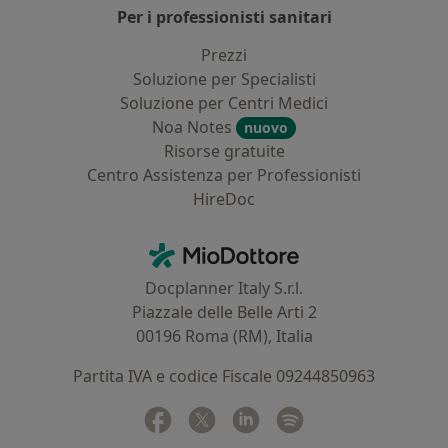
Per i professionisti sanitari
Prezzi
Soluzione per Specialisti
Soluzione per Centri Medici
Noa Notes
nuovo
Risorse gratuite
Centro Assistenza per Professionisti
HireDoc
Contatti
MioDottore - Homepage
Docplanner Italy S.r.l.
Piazzale delle Belle Arti 2
00196 Roma (RM), Italia
Partita IVA e codice Fiscale 09244850963
Facebook
si apre in una nuova scheda
Twitter
si apre in una nuova scheda
Linkedin
si apre in una nuova sc
Spotify
si apre in una nuo