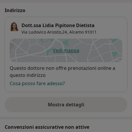
Indirizzo
Dott.ssa Lidia Pipitone Dietista
Via Ludovico Ariosto,24,
Alcamo
91011
Vedi mappa
si apre in una nuova scheda
Disponibilità
Questo dottore non offre prenotazioni online a
questo indirizzo
Cosa posso fare adesso?
Mostra dettagli
sull'indirizzo
Convenzioni assicurative non attive