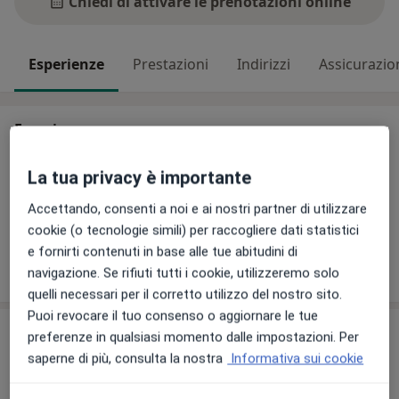
Chiedi di attivare le prenotazioni online
Esperienze
Prestazioni
Indirizzi
Assicurazio
Esperienze
Principali patologie trattate
La tua privacy è importante
Iperlipoproteinemia
Fenilchetonuria
Celiachia
a11y_sr_more_disea
Sindrome Metabolica
Stipsi
+21
Accettando, consenti a noi e ai nostri partner di utilizzare
cookie (o tecnologie simili) per raccogliere dati statistici
e fornirti contenuti in base alle tue abitudini di
Mostra dettagli
sull'esperienza
navigazione. Se rifiuti tutti i cookie, utilizzeremo solo
quelli necessari per il corretto utilizzo del nostro sito.
Puoi revocare il tuo consenso o aggiornare le tue
Prestazioni e prezzi
preferenze in qualsiasi momento dalle impostazioni. Per
saperne di più, consulta la nostra
Informativa sui cookie
Prima visita dietistica
Dettagli