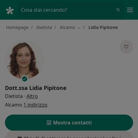
Men
Cosa stai cercando?
Homepage
Dietista
Alcamo
Lidia Pipitone
Cambia città
Dott.ssa
Lidia Pipitone
sulle specializzazioni
Dietista
·
Altro
Alcamo
1 indirizzo
Mostra contatti