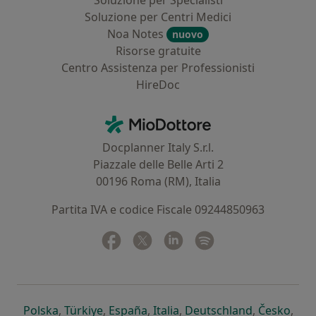
Soluzione per Specialisti
Soluzione per Centri Medici
Noa Notes
nuovo
Risorse gratuite
Centro Assistenza per Professionisti
HireDoc
Contatti
MioDottore - Homepage
Docplanner Italy S.r.l.
Piazzale delle Belle Arti 2
00196 Roma (RM), Italia
Partita IVA e codice Fiscale 09244850963
Facebook
si apre in una nuova scheda
Twitter
si apre in una nuova scheda
Linkedin
si apre in una nuova sc
Spotify
si apre in una nuo
si apre in una nuova scheda
si apre in una nuova scheda
si apre in una nuova scheda
si apre in una nuova sche
si apre in 
si a
Polska
,
Türkiye
,
España
,
Italia
,
Deutschland
,
Česko
,