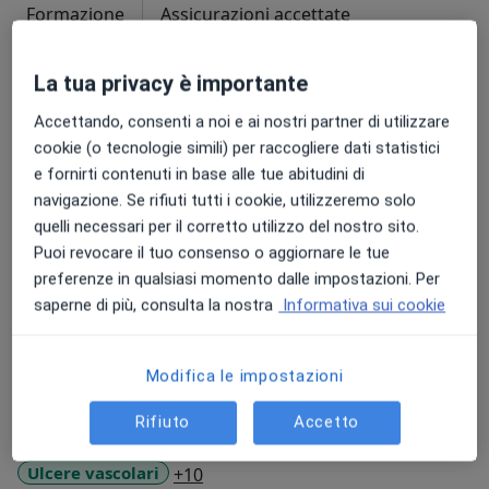
Formazione
Assicurazioni accettate
Il dottore Letterio Orlando lavora in provincia di ME. È
La tua privacy è importante
iscritto all'albo Provinciale dei Medici Chirurghi di
MESSINA dal 29/01/1981, ottiene la laurea in Medicina
Accettando, consenti a noi e ai nostri partner di utilizzare
e chirurgia a Messina nel 1981. Inoltre si specializza in
cookie (o tecnologie simili) per raccogliere dati statistici
Angiologia Medica a Catania il 30/11/1988.
e fornirti contenuti in base alle tue abitudini di
Perfezionato in Scleroterapia ad Alessandria con il
navigazione. Se rifiuti tutti i cookie, utilizzeremo solo
Prof. Amisano nel 1994. Perfezionato in Fleboterapia
quelli necessari per il corretto utilizzo del nostro sito.
Su di me
TRAP a Genova con il Prof. Sergio Capurro nel 2002.
Altro
Puoi revocare il tuo consenso o aggiornare le tue
preferenze in qualsiasi momento dalle impostazioni. Per
Aree di competenza principali:
saperne di più, consulta la nostra
Informativa sui cookie
Angiologia
Flebologia
Medicina generale
Modifica le impostazioni
Principali patologie trattate
Rifiuto
Accetto
Dorsopatia
Articolazione
Linfedema
Obesità
a11y_sr_more_diseases
Ulcere vascolari
+10