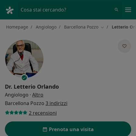
Men
Cosa stai cercando?
Homepage
Angiologo
Barcellona Pozzo
Letterio Or
Cambia città
Dr.
Letterio Orlando
sulle specializzazioni
Angiologo
·
Altro
Barcellona Pozzo
3 indirizzi
2 recensioni
Prenota una visita