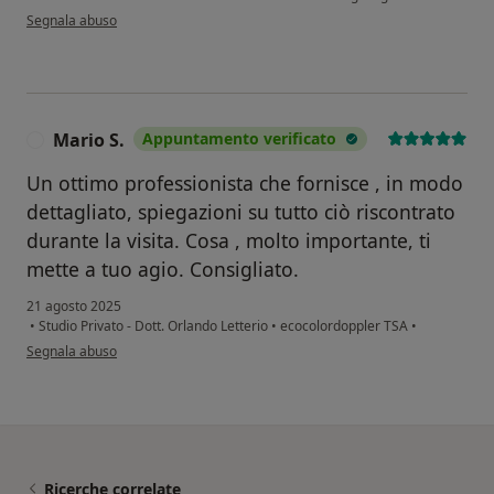
secondo l'opinione dell'utente M.M.
Segnala abuso
Mario S.
Appuntamento verificato
M
Un ottimo professionista che fornisce , in modo
dettagliato, spiegazioni su tutto ciò riscontrato
durante la visita. Cosa , molto importante, ti
mette a tuo agio. Consigliato.
21 agosto 2025
•
Studio Privato - Dott. Orlando Letterio
•
ecocolordoppler TSA
•
secondo l'opinione dell'utente Mario S.
Segnala abuso
Ricerche correlate