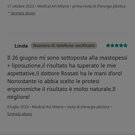
17 ottobre 2023
•
Medical Art Milano
•
prima visita di chirurgia plastica
secondo l'opinione dell'utente Arianna
•
Segnala abuso
Linda
Numero di telefono verificato
L
Il 26 giugno mi sono sottoposta alla mastopessi
+ liposuzione,il risultato ha superato le mie
aspettative,il dottore Rossati ha le mani d’oro!
Nonostante io abbia scelto le protesi
ergonomiche il risultato è molto naturale.Il
migliore!
8 luglio 2023
•
Medical Art Milano
•
visita di chirurgia plastica
•
secondo l'opinione dell'utente Linda
Segnala abuso