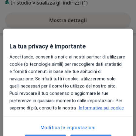
In studio
Visualizza gli indirizzi (1)
Mostra dettagli
sull'esperienza
Prestazioni e prezzi
La tua privacy è importante
Visita di chirurgia plastica
Accettando, consenti a noi e ai nostri partner di utilizzare
Prenota una visita
Da 100 €
Dettagli
cookie (o tecnologie simili) per raccogliere dati statistici
e fornirti contenuti in base alle tue abitudini di
navigazione. Se rifiuti tutti i cookie, utilizzeremo solo
Prima visita di chirurgia plastica
quelli necessari per il corretto utilizzo del nostro sito.
150 €
Dettagli
Puoi revocare il tuo consenso o aggiornare le tue
preferenze in qualsiasi momento dalle impostazioni. Per
Laser epilazione
saperne di più, consulta la nostra
Informativa sui cookie
Da 80 €
Dettagli
Modifica le impostazioni
Prima visita di medicina estetica
Dettagli