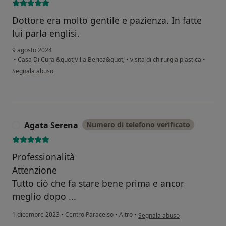
Dottore era molto gentile e pazienza. In fatte
lui parla englisi.
9 agosto 2024
•
Casa Di Cura &quot;Villa Berica&quot;
•
visita di chirurgia plastica
•
secondo l'opinione dell'utente Margherita A. Flaherty
Segnala abuso
Agata Serena
Numero di telefono verificato
A
Professionalità
Attenzione
Tutto ciò che fa stare bene prima e ancor
meglio dopo ...
secondo l'opinione dell'utente
1 dicembre 2023
•
Centro Paracelso
•
Altro
•
Segnala abuso