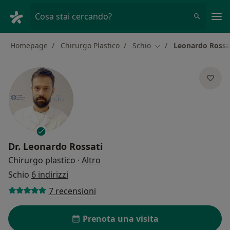
Men
Cosa stai cercando?
Homepage
Chirurgo Plastico
Schio
Leonardo Rossa
Cambia città
Dr.
Leonardo Rossati
sulle specializzazioni
Chirurgo plastico
·
Altro
Schio
6 indirizzi
7 recensioni
Prenota una visita