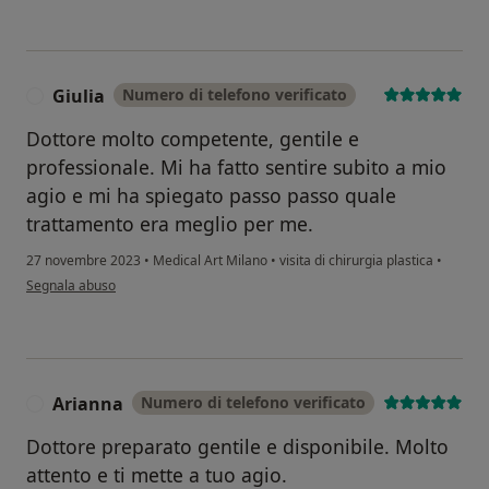
Giulia
Numero di telefono verificato
G
Dottore molto competente, gentile e
professionale. Mi ha fatto sentire subito a mio
agio e mi ha spiegato passo passo quale
trattamento era meglio per me.
27 novembre 2023
•
Medical Art Milano
•
visita di chirurgia plastica
•
secondo l'opinione dell'utente Giulia
Segnala abuso
Arianna
Numero di telefono verificato
A
Dottore preparato gentile e disponibile. Molto
attento e ti mette a tuo agio.