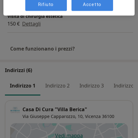
Rifiuto
Accetto
Visita di chirurgia estetica
150 €
Dettagli
Come funzionano i prezzi?
Indirizzi (6)
Indirizzo 1
Indirizzo 2
Indirizzo 3
Indirizzo 4
Casa Di Cura "Villa Berica"
Via Giuseppe Capparozzo, 10,
Vicenza
36100
Vedi mappa