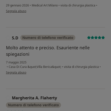
29 gennaio 2026
•
Medical Art Milano
•
visita di chirurgia plastica
•
secondo l'opinione dell'utente Roberta
Segnala abuso
S.D
Numero di telefono verificato
S
Molto attento e preciso. Esauriente nelle
spiegazioni
7 maggio 2025
•
Casa Di Cura &quot;Villa Berica&quot;
•
visita di chirurgia plastica
•
secondo l'opinione dell'utente S.D
Segnala abuso
Margherita A. Flaherty
M
Numero di telefono verificato