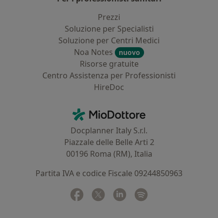
Prezzi
Soluzione per Specialisti
Soluzione per Centri Medici
Noa Notes
nuovo
Risorse gratuite
Centro Assistenza per Professionisti
HireDoc
Contatti
MioDottore - Homepage
Docplanner Italy S.r.l.
Piazzale delle Belle Arti 2
00196 Roma (RM), Italia
Partita IVA e codice Fiscale 09244850963
Facebook
si apre in una nuova scheda
Twitter
si apre in una nuova scheda
Linkedin
si apre in una nuova sc
Spotify
si apre in una nuo