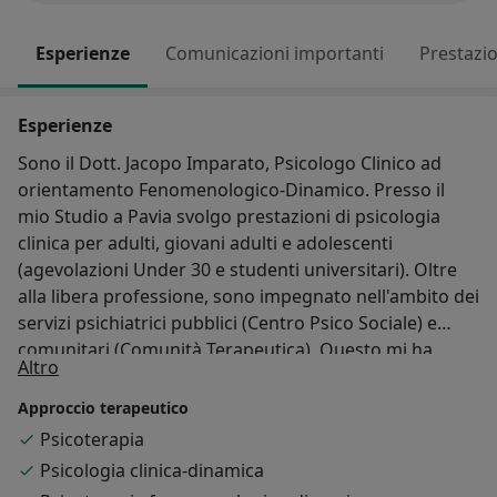
Esperienze
Comunicazioni importanti
Prestazio
Esperienze
Sono il Dott. Jacopo Imparato, Psicologo Clinico ad
orientamento Fenomenologico-Dinamico. Presso il
mio Studio a Pavia svolgo prestazioni di psicologia
clinica per adulti, giovani adulti e adolescenti
(agevolazioni Under 30 e studenti universitari). Oltre
alla libera professione, sono impegnato nell'ambito dei
servizi psichiatrici pubblici (Centro Psico Sociale) e
comunitari (Comunità Terapeutica). Questo mi ha
Su di me
Altro
permesso di sviluppare un approccio clinico indicato
sia a chi sente di stare attraversando un momento di
Approccio terapeutico
difficoltà e cerca un supporto, sia a chi soffre di
Psicoterapia
sintomatologia psichica e desidera un miglioramento
Psicologia clinica-dinamica
della qualità della vita. L'approccio fenomenologico alla