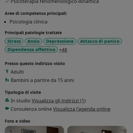
Psicoterapia fenomenologico-dinamica
psicoterapia si fonda sul rispetto dell'individualità e
sull'interesse per la persona e per il suo mondo: il
Aree di competenza principali:
vissuto personale viene accolto in un ambiente
Psicologia clinica
protetto e non giudicante con l'obiettivo di
approfondire e ampliare la visione dei propri
Principali patologie trattate
significati. Contro le sensazioni di solitudine e
Stress
Ansia
Depressione
Attacco di panico
incomprensibilità che spesso accompagnano il disagio
a11y_sr_more_diseases
Dipendenza affettiva
+48
psichico, il dialogo terapeutico aspira ad essere
un'esperienza di condivisione in cui la persona può
Presso questo indirizzo visito
conoscersi meglio e trovare nuovi strumenti per
Adulti
affrontare la quotidianità.
Bambini a partire da 15 anni
Tipologia di visite
In studio
Visualizza gli indirizzi (1)
Consulenza online
Visualizza l'agenda online
Foto e video