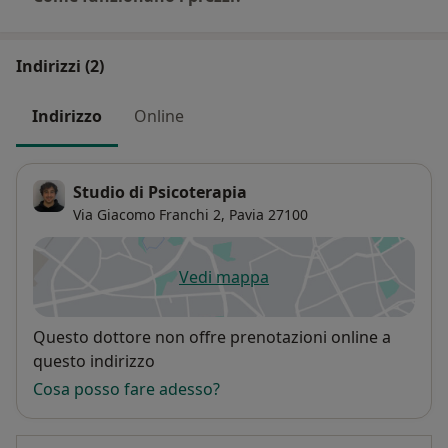
Indirizzi (2)
Indirizzo
Online
Studio di Psicoterapia
Via Giacomo Franchi 2,
Pavia
27100
Vedi mappa
si apre in una nuova scheda
Disponibilità
Questo dottore non offre prenotazioni online a
questo indirizzo
Cosa posso fare adesso?