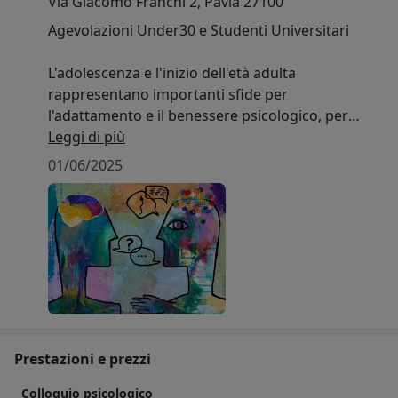
Via Giacomo Franchi 2, Pavia 27100
Agevolazioni Under30 e Studenti Universitari
L'adolescenza e l'inizio dell'età adulta
rappresentano importanti sfide per
l'adattamento e il benessere psicologico, per
questo prevedo tariffe agevolate per clienti al di
Leggi di più
sotto dei 30 anni e/o iscritti all'Università.
01/06/2025
Prestazioni e prezzi
Colloquio psicologico