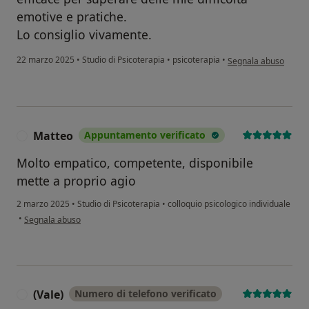
emotive e pratiche.
Lo consiglio vivamente.
secondo l'opinione del
22 marzo 2025
•
Studio di Psicoterapia
•
psicoterapia
•
Segnala abuso
Matteo
Appuntamento verificato
M
Molto empatico, competente, disponibile
mette a proprio agio
2 marzo 2025
•
Studio di Psicoterapia
•
colloquio psicologico individuale
secondo l'opinione dell'utente Matteo
•
Segnala abuso
(Vale)
Numero di telefono verificato
(