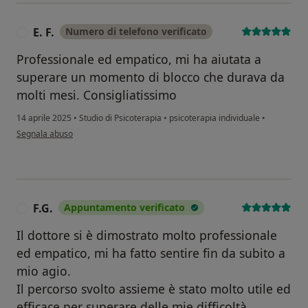
E. F.
Numero di telefono verificato
E
Professionale ed empatico, mi ha aiutata a
superare un momento di blocco che durava da
molti mesi. Consigliatissimo
14 aprile 2025
•
Studio di Psicoterapia
•
psicoterapia individuale
•
secondo l'opinione dell'utente E. F.
Segnala abuso
F.G.
Appuntamento verificato
F
Il dottore si è dimostrato molto professionale
ed empatico, mi ha fatto sentire fin da subito a
mio agio.
Il percorso svolto assieme è stato molto utile ed
efficace per superare delle mie difficoltà