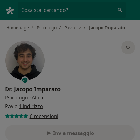
Men
Cosa stai cercando?
Homepage
Psicologo
Pavia
Jacopo Imparato
Cambia città
Dr.
Jacopo Imparato
sulle specializzazioni
Psicologo
·
Altro
Pavia
1 indirizzo
6 recensioni
Invia messaggio