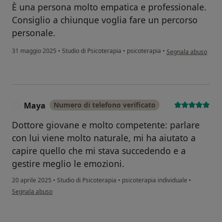
È una persona molto empatica e professionale.
Consiglio a chiunque voglia fare un percorso
personale.
secondo l'opinione d
31 maggio 2025
•
Studio di Psicoterapia
•
psicoterapia
•
Segnala abuso
Maya
Numero di telefono verificato
M
Dottore giovane e molto competente: parlare
con lui viene molto naturale, mi ha aiutato a
capire quello che mi stava succedendo e a
gestire meglio le emozioni.
20 aprile 2025
•
Studio di Psicoterapia
•
psicoterapia individuale
•
secondo l'opinione dell'utente Maya
Segnala abuso