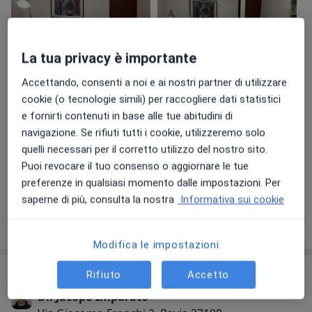
La tua privacy è importante
Accettando, consenti a noi e ai nostri partner di utilizzare
cookie (o tecnologie simili) per raccogliere dati statistici
Visualizza galleria (6)
e fornirti contenuti in base alle tue abitudini di
navigazione. Se rifiuti tutti i cookie, utilizzeremo solo
quelli necessari per il corretto utilizzo del nostro sito.
Pagamento online accettato
Puoi revocare il tuo consenso o aggiornare le tue
Risparmia tempo prima della visita.
preferenze in qualsiasi momento dalle impostazioni. Per
saperne di più, consulta la nostra
Informativa sui cookie
Mostra dettagli
sull'esperienza
Modifica le impostazioni
Comunicazioni importanti
Rifiuto
Accetto
Dr. Jacopo Imparato