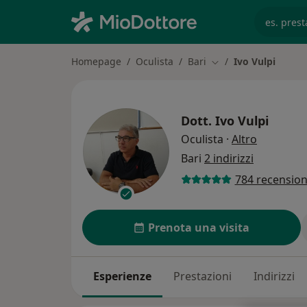
es. prest
Homepage
Oculista
Bari
Ivo Vulpi
Cambia città
Dott.
Ivo Vulpi
sulle spec
Oculista
·
Altro
Bari
2 indirizzi
784 recension
Prenota una visita
Esperienze
Prestazioni
Indirizzi