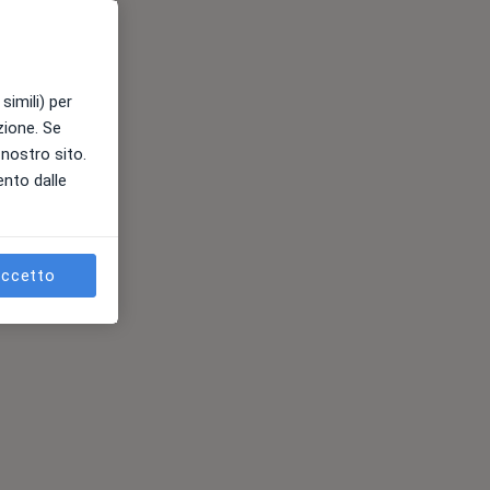
simili) per
azione. Se
l nostro sito.
ento dalle
ccetto