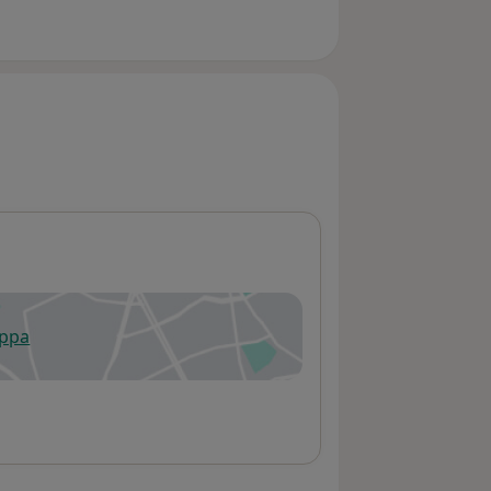
appa
 apre in una nuova scheda