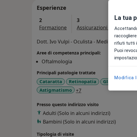
Esperienze
La tua 
2
3
Formazione
Assicurazioni accettate
Accettando,
raccogliere 
Dott. Ivo Vulpi - Oculista - Medico di Medic
rifiuti tutt
Puoi revoca
Aree di competenza principali:
impostazion
Oftalmologia
Principali patologie trattate
Modifica 
Cataratta
Retinopatia
Glaucoma
D
a11y_sr_more_diseases
Astigmatismo
+7
Presso questo indirizzo visito
Adulti (Solo in alcuni indirizzi)
Bambini (Solo in alcuni indirizzi)
Tipologia di visite