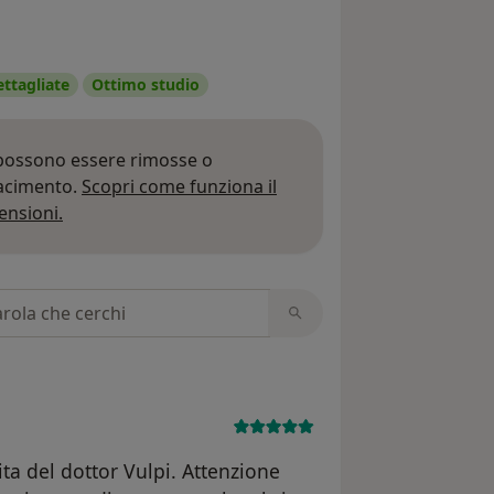
ettagliate
Ottimo studio
 possono essere rimosse o
iacimento.
Scopri come funziona il
Per saperne di più sulle opinioni
ensioni.
 recensioni
ta del dottor Vulpi. Attenzione