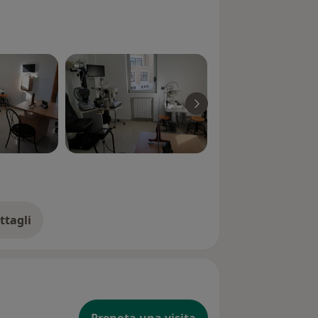
ttagli
ll'esperienza