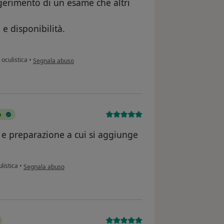
erimento di un esame che altri
 e disponibilità.
secondo l'opinione dell'utente AL
 oculistica
•
Segnala abuso
o
 e preparazione a cui si aggiunge
secondo l'opinione dell'utente V.Carravetta
ulistica
•
Segnala abuso