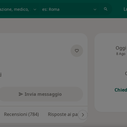
azione, medico, struttura
es: Roma
L
Oggi
8 Ago
ializzazioni
i
Chied
Invia messaggio
Recensioni (784)
Risposte ai pazienti (4)