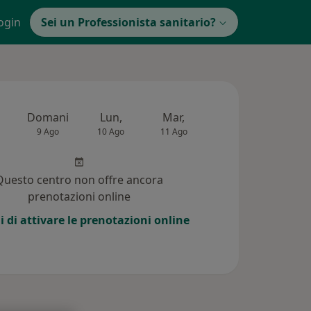
ogin
Sei un Professionista sanitario?
Domani
Lun,
Mar,
Mer,
Gio,
9 Ago
10 Ago
11 Ago
12 Ago
13 Ag
Questo centro non offre ancora
prenotazioni online
i di attivare le prenotazioni online