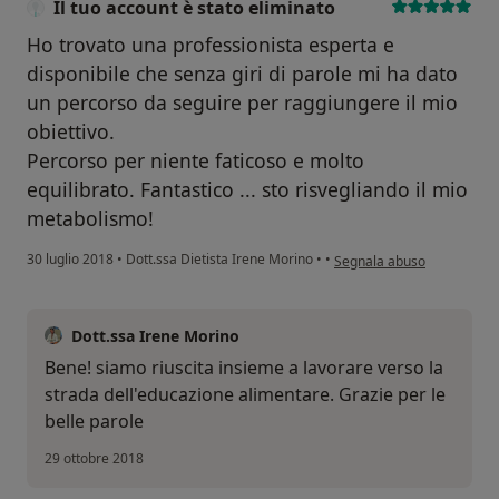
Il tuo account è stato eliminato
Ho trovato una professionista esperta e
disponibile che senza giri di parole mi ha dato
un percorso da seguire per raggiungere il mio
obiettivo.
Percorso per niente faticoso e molto
equilibrato. Fantastico ... sto risvegliando il mio
metabolismo!
secondo l'opinione dell'ute
30 luglio 2018
•
Dott.ssa Dietista Irene Morino
•
•
Segnala abuso
Dott.ssa Irene Morino
Bene! siamo riuscita insieme a lavorare verso la
strada dell'educazione alimentare. Grazie per le
belle parole
29 ottobre 2018