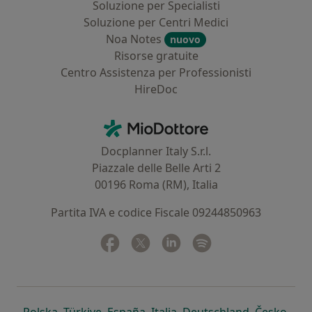
Soluzione per Specialisti
Soluzione per Centri Medici
Noa Notes
nuovo
Risorse gratuite
Centro Assistenza per Professionisti
HireDoc
Contatti
MioDottore - Homepage
Docplanner Italy S.r.l.
Piazzale delle Belle Arti 2
00196 Roma (RM), Italia
Partita IVA e codice Fiscale 09244850963
Facebook
si apre in una nuova scheda
Twitter
si apre in una nuova scheda
Linkedin
si apre in una nuova sc
Spotify
si apre in una nuo
si apre in una nuova scheda
si apre in una nuova scheda
si apre in una nuova scheda
si apre in una nuova sche
si apre in 
si a