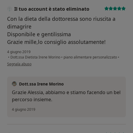
Il tuo account è stato eliminato
Con la dieta della dottoressa sono riuscita a
dimagrire
Disponibile e gentilissima
Grazie mille,lo consiglio assolutamente!
4 giugno 2019
•
Dott.ssa Dietista Irene Morino
•
piano alimentare personalizzato
•
secondo l'opinione dell'utente Il tuo account è stato eliminato
Segnala abuso
Dott.ssa Irene Morino
Grazie Alessia, abbiamo e stiamo facendo un bel
percorso insieme.
4 giugno 2019