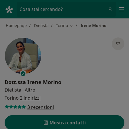
Men
Cosa stai cercando?
Homepage
Dietista
Torino
Irene Morino
Cambia città
Dott.ssa
Irene Morino
sulle specializzazioni
Dietista
·
Altro
Torino
2 indirizzi
3 recensioni
Mostra contatti