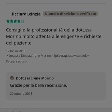
licciardi.cinzia
Numero di telefono verificato
L
Consiglio la professionalità della dott.ssa
Morino molto attenta alle esigenze e richieste
del paziente.
17 luglio 2018
•
Dott.ssa Dietista Irene Morino
•
SpSovrappeso vrappedo
•
secondo l'opinione dell'utente licciardi.cinzia
Segnala abuso
Dott.ssa Irene Morino
Grazie per la bella recensione.
29 ottobre 2018