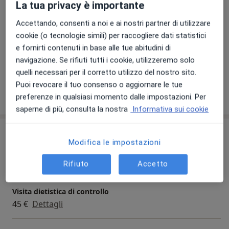
La tua privacy è importante
a11y_sr_more_dise
Rettocolite ulcerosa
Obesità
+15
rivolto il mio intervento di tipo preventivo, terapeutico
Accettando, consenti a noi e ai nostri partner di utilizzare
e riabilitativo.
Presso questo indirizzo visito
cookie (o tecnologie simili) per raccogliere dati statistici
e fornirti contenuti in base alle tue abitudini di
Da settembre 2007 a giugno 2010 ho effettuato
Adulti
navigazione. Se rifiuti tutti i cookie, utilizzeremo solo
tirocinio in diverse Strutture ospedaliere e dell’ASL di
Bambini a partire da 5 anni
quelli necessari per il corretto utilizzo del nostro sito.
Torino tra cui: Ospedale CTO di Torino nel reparto di
Puoi revocare il tuo consenso o aggiornare le tue
Nefrologia Generale; Medicina dello Sport; Ospedale
Mostra dettagli
preferenze in qualsiasi momento dalle impostazioni. Per
San Giovanni Antica Sede: Ambulatorio Gravi Obesità;
sull'esperienza
saperne di più, consulta la nostra
Informativa sui cookie
Ospedale Molinette: Reparto NED (Nutrizione Enterale
Domiciliare); Azienda Sanitaria Ospedaliera O.I.R.M. –
Prestazioni e prezzi
S.ANNA; Ospedale Ordine Mauriziano: Reparto di
Modifica le impostazioni
Gastroenterologia, DH oncologico e Chirurgia
Prima visita dietistica
Generale.
120 €
Dettagli
Rifiuto
Accetto
Dal 2014 al 2021 ho svolto prestazioni professionali in
Visita dietistica di controllo
qualità di consulente sanitario dietistico presso FCA
45 €
Dettagli
ITALY SPA
Dal 2016 al 2020 ho esercitato la libera professione