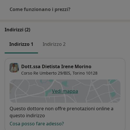
presso l’Azienda Sanitaria Privata IRM di Pianezza.
Come funzionano i prezzi?
Dal 2010 svolgo consulenze nutrizionali e visite
specialistiche in regime di libera professione presso il
Indirizzi (2)
mio studio.
Indirizzo 1
Indirizzo 2
Dott.ssa Dietista Irene Morino
Corso Re Umberto 29/BIS,
Torino
10128
Vedi mappa
si apre in una nuova scheda
Disponibilità
Questo dottore non offre prenotazioni online a
questo indirizzo
Cosa posso fare adesso?