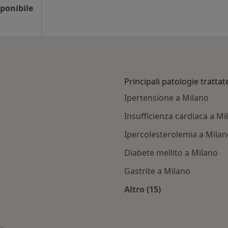
ponibile
Principali patologie trattat
Ipertensione a Milano
Insufficienza cardiaca a Mi
Ipercolesterolemia a Mila
Diabete mellito a Milano
Gastrite a Milano
Altro (15)
ti con Fasdac
Altro nella categoria:
Cambia città