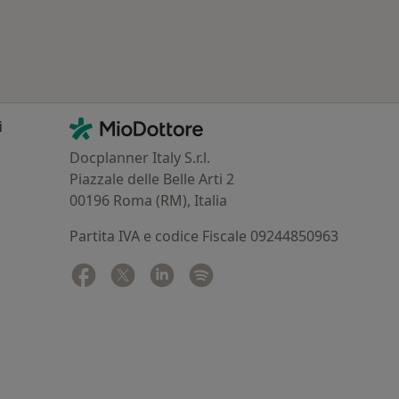
Contatti
MioDottore - Homepage
i
Docplanner Italy S.r.l.
Piazzale delle Belle Arti 2
00196 Roma (RM), Italia
Partita IVA e codice Fiscale 09244850963
Facebook
si apre in una nuova scheda
Twitter
si apre in una nuova scheda
Linkedin
si apre in una nuova scheda
Spotify
si apre in una nuova sched