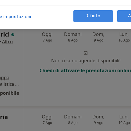
Mappa
Rifiuto
A
le impostazioni
rici
Oggi
Domani
Dom,
Lun,
7 Ago
8 Ago
9 Ago
10 Ago
·
Altro
Non ci sono agende disponibili!
Chiedi di attivare le prenotazioni onlin
appa
Smeraldo Medical Center di Clinica Polispecialistica San Carlo
ponibile
ria
Oggi
Domani
Dom,
Lun,
7 Ago
8 Ago
9 Ago
10 Ago