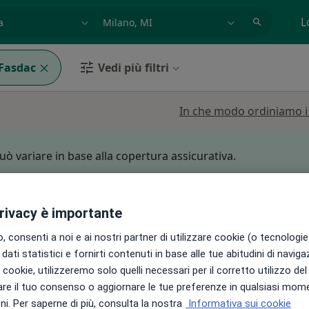
azione, medico, struttura
es: Roma
L
Fasdac
Vedi più filtri
In che modo ordiniamo i r
può variare in base alla copertura assicurativa.
cri
Oggi
Domani
Dom,
Lun,
privacy è importante
7 Ago
8 Ago
9 Ago
10 Ago
 consenti a noi e ai nostri partner di utilizzare cookie (o tecnologie 
dati statistici e fornirti contenuti in base alle tue abitudini di navig
i i cookie, utilizzeremo solo quelli necessari per il corretto utilizzo de
Non ci sono agende disponibili!
re il tuo consenso o aggiornare le tue preferenze in qualsiasi mom
Mostra telefono
i. Per saperne di più, consulta la nostra
Informativa sui cookie