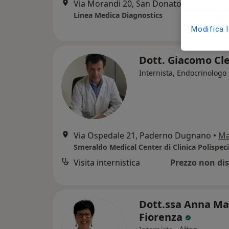
Via Morandi 20, San Donato Milanese
•
Linea Medica Diagnostics
Modifica 
Dott. Giacomo Cle
Internista, Endocrinologo
Via Ospedale 21, Paderno Dugnano
•
M
Visita internistica
Prezzo non dis
Dott.ssa Anna Ma
Fiorenza