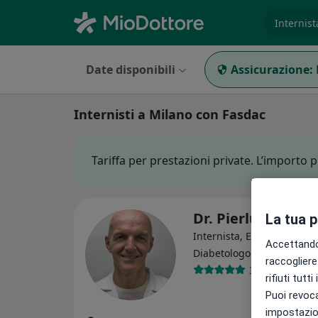
es. prest
Date disponibili
Assicurazione:
Internisti a Milano con Fasdac
Tariffa per prestazioni private. L’importo 
Dr. Pierluigi Pizzo
La tua 
Internista, Endocrinologo,
Accettando,
·
Altro
Diabetologo
raccogliere 
33 recensioni
rifiuti tutt
Puoi revoca
impostazion