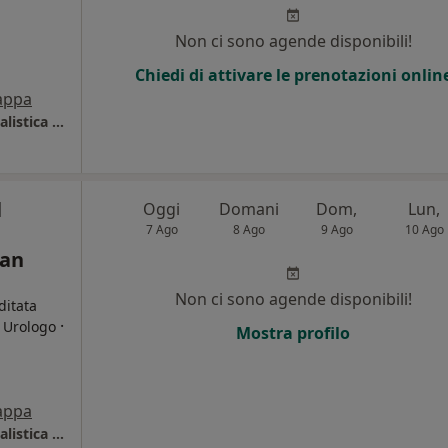
Non ci sono agende disponibili!
Chiedi di attivare le prenotazioni onlin
appa
Smeraldo Medical Center di Clinica Polispecialistica San Carlo
l
Oggi
Domani
Dom,
Lun,
7 Ago
8 Ago
9 Ago
10 Ago
San
Non ci sono agende disponibili!
ditata
·
, Urologo
Mostra profilo
i
appa
Smeraldo Medical Center di Clinica Polispecialistica San Carlo