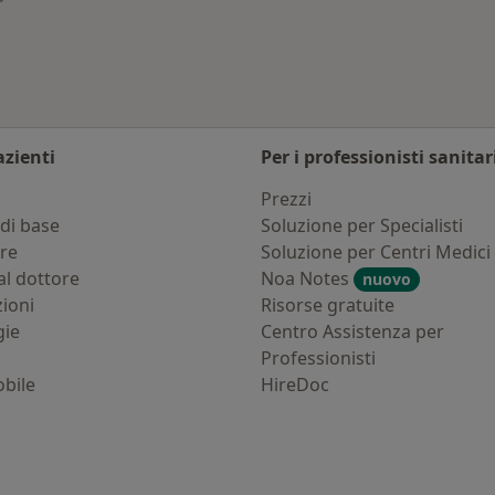
azienti
Per i professionisti sanitar
i
Prezzi
di base
Soluzione per Specialisti
ure
Soluzione per Centri Medici
al dottore
Noa Notes
nuovo
zioni
Risorse gratuite
gie
Centro Assistenza per
Professionisti
bile
HireDoc