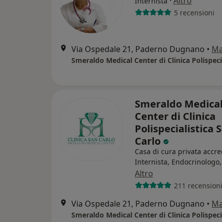
·
Altro
Internista
5 recensioni
Via Ospedale 21, Paderno Dugnano
•
M
Smeraldo Medica
Center di Clinica
Polispecialistica 
Carlo
Casa di cura privata accre
Internista, Endocrinologo
Altro
211 recension
Via Ospedale 21, Paderno Dugnano
•
M