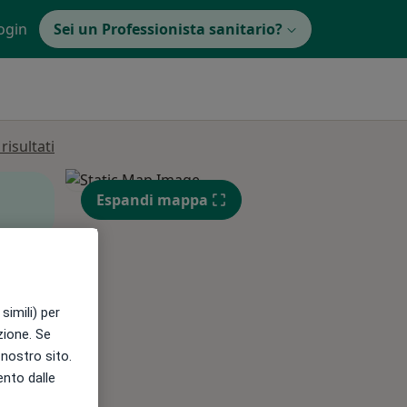
ogin
Sei un Professionista sanitario?
isultati
Espandi mappa
Mar,
Mer,
Gio,
11 Ago
12 Ago
13 Ago
simili) per
azione. Se
l nostro sito.
ento dalle