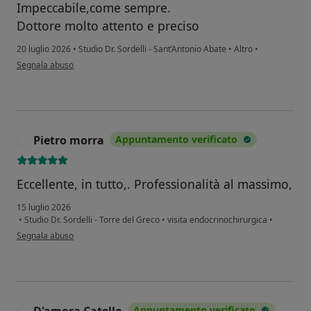
Impeccabile,come sempre.
Dottore molto attento e preciso
20 luglio 2026
•
Studio Dr. Sordelli - Sant’Antonio Abate
•
Altro
•
secondo l'opinione dell'utente Anita
Segnala abuso
Pietro morra
Appuntamento verificato
P
Eccellente, in tutto,. Professionalità al massimo,
15 luglio 2026
•
Studio Dr. Sordelli - Torre del Greco
•
visita endocrinochirurgica
•
secondo l'opinione dell'utente Pietro morra
Segnala abuso
D'amora Catello
Appuntamento verificato
D