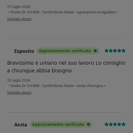
27 luglio 2026
•
Studio Dr. Sordelli - Sant’Antonio Abate
•
agoaspirato ecoguidato
•
secondo l'opinione dell'utente Maria
Segnala abuso
Esposito
Appuntamento verificato
E
Bravissimo e umano nel suo lavoro Lo consiglio
a chiunque abbia bisogno
20 luglio 2026
•
Studio Dr. Sordelli - Sant’Antonio Abate
•
visita chirurgica
•
secondo l'opinione dell'utente Esposito
Segnala abuso
Anita
Appuntamento verificato
A