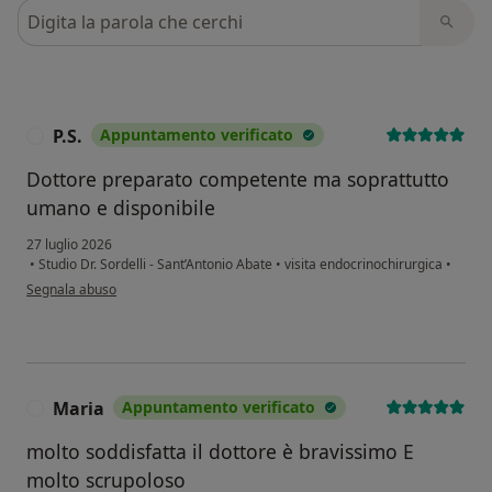
Cerca nelle recensioni
P.S.
Appuntamento verificato
P
Dottore preparato competente ma soprattutto
umano e disponibile
27 luglio 2026
•
Studio Dr. Sordelli - Sant’Antonio Abate
•
visita endocrinochirurgica
•
secondo l'opinione dell'utente P.S.
Segnala abuso
Maria
Appuntamento verificato
M
molto soddisfatta il dottore è bravissimo E
molto scrupoloso