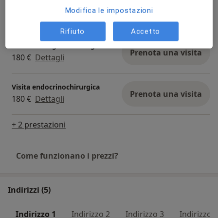
Visita chirurgica
Prenota una visita
Modifica le impostazioni
180 €
Dettagli
Rifiuto
Accetto
Visita chirurgica oncologica
Prenota una visita
180 €
Dettagli
Visita endocrinochirurgica
Prenota una visita
180 €
Dettagli
+ 2 prestazioni
Come funzionano i prezzi?
Indirizzi (5)
Indirizzo 1
Indirizzo 2
Indirizzo 3
Indirizzo 4