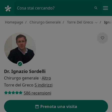
Men
Cosa stai cercando?
Homepage
Chirurgo Generale
Torre Del Greco
Igna
Cambia cit
Dr.
Ignazio Sordelli
sulle specializzazioni
Chirurgo generale
·
Altro
Torre del Greco
5 indirizzi
586 recensioni
Prenota una visita