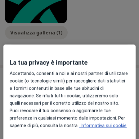
Visualizza galleria (1)
Mostra dettagli
sull'esperienza
La tua privacy è importante
Accettando, consenti a noi e ai nostri partner di utilizzare
Prestazioni e prezzi
cookie (o tecnologie simili) per raccogliere dati statistici
e fornirti contenuti in base alle tue abitudini di
Agoaspirato della tiroide
Prenota una visita
navigazione. Se rifiuti tutti i cookie, utilizzeremo solo
250 €
Dettagli
quelli necessari per il corretto utilizzo del nostro sito.
Puoi revocare il tuo consenso o aggiornare le tue
Agoaspirato ecoguidato
preferenze in qualsiasi momento dalle impostazioni. Per
Prenota una visita
250 €
Dettagli
saperne di più, consulta la nostra
Informativa sui cookie