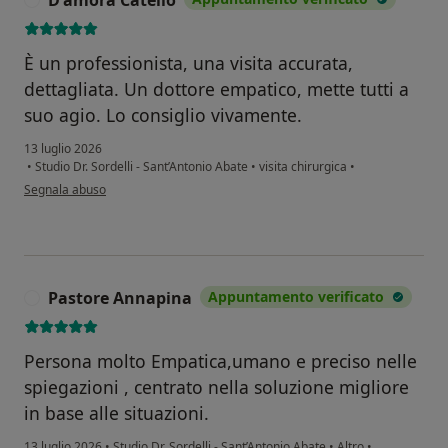
È un professionista, una visita accurata,
dettagliata. Un dottore empatico, mette tutti a
suo agio. Lo consiglio vivamente.
13 luglio 2026
•
Studio Dr. Sordelli - Sant’Antonio Abate
•
visita chirurgica
•
secondo l'opinione dell'utente D'amora Catello
Segnala abuso
Pastore Annapina
Appuntamento verificato
P
Persona molto Empatica,umano e preciso nelle
spiegazioni , centrato nella soluzione migliore
in base alle situazioni.
13 luglio 2026
•
Studio Dr. Sordelli - Sant’Antonio Abate
•
Altro
•