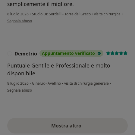
semplicemente il migliore.
8 luglio 2026
•
Studio Dr. Sordelli - Torre del Greco
•
visita chirurgica
•
secondo l'opinione dell'utente Guido D’antuono
Segnala abuso
Demetrio
Appuntamento verificato
D
Puntuale Gentile e Professionale e molto
disponibile
8 luglio 2026
•
Ginelux - Avellino
•
visita di chirurgia generale
•
secondo l'opinione dell'utente Demetrio
Segnala abuso
Mostra altro
opinioni di cui sopra