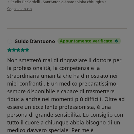
•
Studio Dr. Sordelli - Sant’Antonio Abate
•
visita chirurgica
•
secondo l'opinione dell'utente E.Tedesco
Segnala abuso
Guido D’antuono
Appuntamento verificato
G
Non smetterò mai di ringraziare il dottore per
la professionalità, la competenza e la
straordinaria umanità che ha dimostrato nei
miei confronti . È un medico preparatissimo,
sempre disponibile e capace di trasmettere
fiducia anche nei momenti più difficili. Oltre ad
essere un eccellente professionista, è una
persona di grande sensibilità. Lo consiglio con
tutto il cuore a chiunque abbia bisogno di un
medico davvero speciale. Per me è