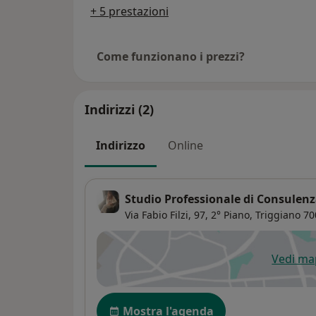
esperienza estr
+ 5 prestazioni
permesso di con
lavoro con i mino
Come funzionano i prezzi?
conflittualità, i
attività, dallo s
con l’Istituto M
Indirizzi (2)
acquisire compet
consulenza psic
dell’Istituto; c
Indirizzo
Online
Familiare conduz
genitori separati
Familiare, collab
Studio Professionale di Consulenz
attività finalizza
Via Fabio Filzi, 97,
2° Piano,
Triggiano
70
“Scuola per geni
dell’età adolesce
Vedi m
Relatrice a Cong
si
Mediatori Familia
professionista, 
Disponibilità
Mostra l'agenda
l’esperienza svol