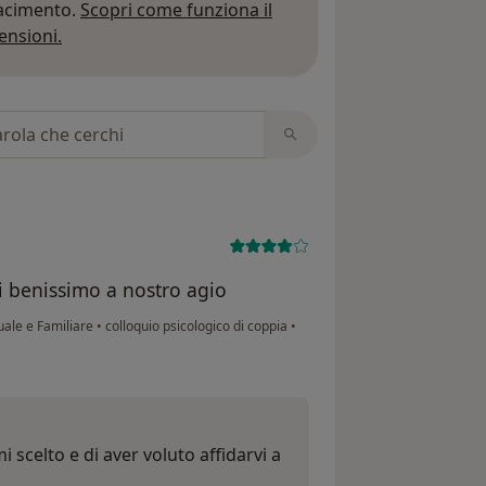
iacimento.
Scopri come funziona il
Per saperne di più sulle opinioni
ensioni.
 recensioni
i benissimo a nostro agio
uale e Familiare
•
colloquio psicologico di coppia
•
 scelto e di aver voluto affidarvi a