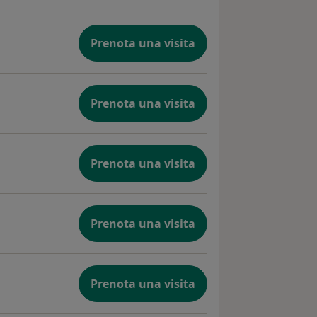
rofessionali con l’Istituto di
TAFORA, Centro ricerca e Terapia della
ambino e dell’adolescente, diretto dal
Prenota una visita
 Chianura, mi sono impegnata con
o sociale presenti sul territorio
ali di tipo A e di tipo B occupantesi di
Prenota una visita
abilitazione psico-sociale di persone
ggiate e dei loro nuclei familiari ),
erienza ormai antica, ma vivida, con il
 svolgendo, nella fattispecie con il
Prenota una visita
, un progetto denominato “114
zia”, affidato al Telefono Azzurro
so dal Ministero delle Comunicazioni,
Prenota una visita
 le Pari Opportunità, per attività di
ibilizzazione e informazione presso le
e secondarie inferiori. Negli anni è
 l’esperienza svolta presso il Tribunale
Prenota una visita
i in qualità di Conduttrice di Gruppi di
to di separazioni e divorzi. Un'