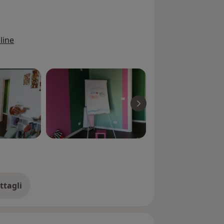
si dell’aria minori, presso istituti
ti sul territorio. Ho curato spazi di
uale e familiare, presso Servizi Sociali
line
tispecie, a famiglie con minori con a
menti di inadempienza scolastica e
che, legate a disagi di cui minori e
lvolta portatori. Negli ultimi tempi ho
nza di formarmi in Psicologia Clinica,
no di poter dare un sostegno anche
 a richieste di aiuto composite e
do ben presente il mio obiettivo: di
 dinamiche relazionali e familiari
clusivo dei minori in un’ottica bio-
egrata. Il mio è un lavoro per lo più di
pporto, incentrato sulle risorse
ttagli
iliari residue, teso ad un ripristino
ll'esperienza
tesse, convinta che un disagio di un
n disagio familiare. Oltre alle