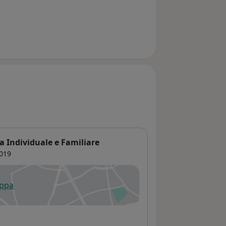
emamente significativa che mi ha
tribuire con le mie competenze al
ri coinvolti in separazioni ad alta
ndividuati alla partecipazione alle
tesso Tribunale. La mia collaborazione
etafora, mi ha permesso negli anni di
enze e svolgere le seguenti attività:
opedagogica presso il Centro Clinico
onsulenza in Mediazione
ione di Gruppi di Parola per figli di
. Inoltre, in qualità di Mediatrice
oravo con l’Istituto Metafora alle varie
a Individuale e Familiare
te: al “Sostegno alla genitorialità”, alla
019
tori” rivolta ai problemi più frequenti
nziale. Ho partecipato in qualità di
appa
ressi organizzati dall’Associazione
 apre in una nuova scheda
ri Sistemici A.I.M.S. di cui sono socia
contribuendo ai lavori e portando
ta con le famiglie separate e i figli