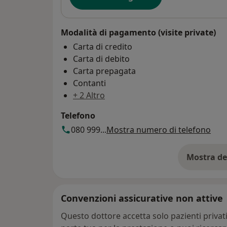
coinvolti, nell’ot
“minori” anche n
Modalità di pagamento (visite private)
nell’elenco dei M
Carta di credito
Ordinario di Bari
Carta di debito
qualità di Pedag
Carta prepagata
Formatore presso 
Contanti
bandi scolastici i
+ 2 Altro
Telefono
080 999...
Mostra numero di telefono
Mostra de
su
Convenzioni assicurative non attive
Questo dottore accetta solo pazienti priva