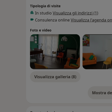
sociali occupante
Tipologia di visite
scolastici presen
In studio
Visualizza gli indirizzi (1)
supporto individ
Consulenza online
Visualizza l'agenda on
rivolti nella fat
carico provvedi
Foto e video
altre problemati
genitori sono ta
avvertito l’esige
mossa dal bisog
clinico dinnanzi
complesse, tenen
aver “cura” delle
Visualizza galleria (8)
nell’interesse es
psico-sociale int
prevenzione e su
Mostra de
individuali e fam
su
efficace delle s
minore “narri” u