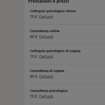
Prestazioni e prezzi
collaborazioni p
Psicoterapia ME
Colloquio psicologico clinico
famiglia , del b
70 €
Dettagli
Prof. Pasquale
realtà del privat
(Cooperative Soci
Consulenza online
prevenzione e ri
60 €
Dettagli
cosiddette svanta
fino alla mia esp
Colloquio psicologico di coppia
Telefono Azzurro
70 €
Dettagli
Servizio Civile
Emergenza Infan
appunto, promos
Consulenza di coppia
del Welfare e per
80 €
Dettagli
formazione, sens
scuole primarie 
Consulenza psicologica
stata edificante,
70 €
Dettagli
dei Minori di Bar
Parola nell’ambi