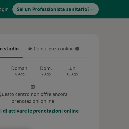
ogin
Sei un Professionista sanitario?
in studio
Consulenza online
 studio
Consulenza online
Domani
Dom,
Lun,
Mar,
Mer,
8 Ago
9 Ago
10 Ago
11 Ago
12 Ag
Questo centro non offre ancora
prenotazioni online
i di attivare le prenotazioni online
8)