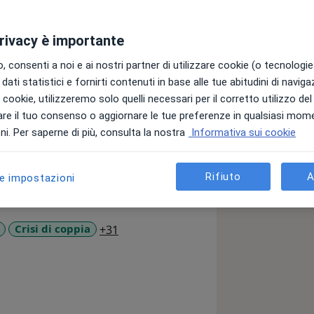
privacy è importante
e e la mia esperienza lavorativa fino
no motivata a dedicarmi al lavoro con
 consenti a noi e ai nostri partner di utilizzare cookie (o tecnologie 
ddette “multiproblematiche”. Negli anni
dati statistici e fornirti contenuti in base alle tue abitudini di navig
teresse per il lavoro con i minori e con
i i cookie, utilizzeremo solo quelli necessari per il corretto utilizzo de
ragili, a rischio di emarginazione e
re il tuo consenso o aggiornare le tue preferenze in qualsiasi mom
una Psicologa, Pedagogista
i. Per saperne di più, consulta la nostra
Informativa sui cookie
 Mediazione Familiare Sistemica e in
uppi di parola per figli di genitori
lmente mi occupo, come libera
Rifiuto
A
le impostazioni
 minori coinvolti nelle transizioni
separazioni e nei divorzi ad alta
on l’obiettivo di prevenire disagi e
a11y_sr_more_diseases
Crisi di coppia
+31
attamento nei minori. Sono Giudice
il Tribunale dei Minorenni di Bari. Gli
ichi, mi hanno vista coinvolta in
orto psicologico, orientamento e
e alla collaborazione con cooperative