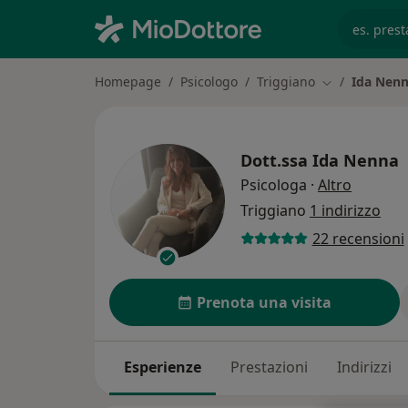
es. prest
Homepage
Psicologo
Triggiano
Ida Nen
Cambia città
Dott.ssa
Ida Nenna
sulle sp
Psicologa
·
Altro
Triggiano
1 indirizzo
22 recensioni
Prenota una visita
Esperienze
Prestazioni
Indirizzi