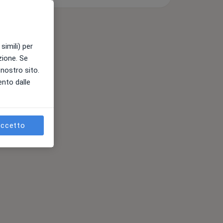
simili) per
azione. Se
l nostro sito.
ento dalle
ccetto