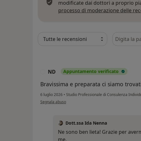
modificate dai dottori a proprio p
processo di moderazione delle rec
Cerca nelle
ND
Appuntamento verificato
N
Bravissima e preparata ci siamo trovat
6 luglio 2026
•
Studio Professionale di Consulenza Individ
secondo l'opinione dell'utente ND
Segnala abuso
Dott.ssa Ida Nenna
Ne sono ben lieta! Grazie per avermi
me.