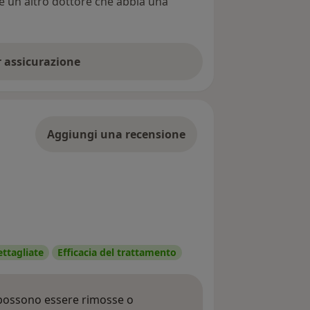
re un altro dottore che abbia una
er assicurazione
Aggiungi una recensione
ettagliate
Efficacia del trattamento
 possono essere rimosse o