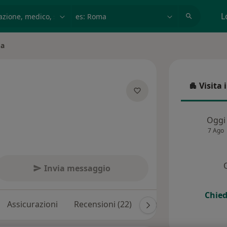
azione, medico, struttura
es: Roma
L
na
Visita 
Visita in
ecializzazioni
Oggi
7 Ago
Invia messaggio
Chied
Assicurazioni
Recensioni (22)
Risposte ai pazienti (