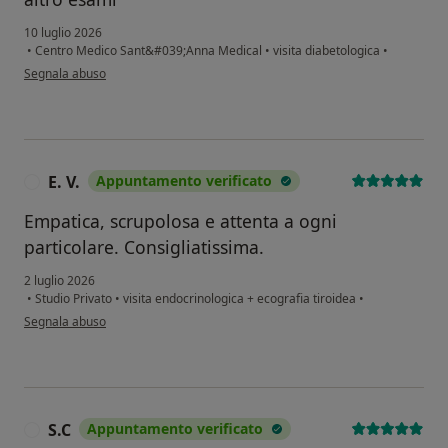
10 luglio 2026
•
Centro Medico Sant&#039;Anna Medical
•
visita diabetologica
•
secondo l'opinione dell'utente A.t.
Segnala abuso
E. V.
Appuntamento verificato
E
Empatica, scrupolosa e attenta a ogni
particolare. Consigliatissima.
2 luglio 2026
•
Studio Privato
•
visita endocrinologica + ecografia tiroidea
•
secondo l'opinione dell'utente E. V.
Segnala abuso
S.C
Appuntamento verificato
S