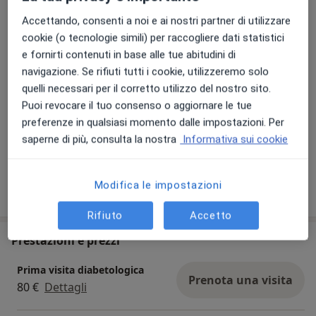
AME (Associazione medici Endocrinologi) SIO (Società
Foto e video
Italiana Obesità), AMD (Associazione Medici
Accettando, consenti a noi e ai nostri partner di utilizzare
Diabetologi), SIAMS(Società Italiana Andrologia e
cookie (o tecnologie simili) per raccogliere dati statistici
Medicina della Riproduzione)
e fornirti contenuti in base alle tue abitudini di
navigazione. Se rifiuti tutti i cookie, utilizzeremo solo
quelli necessari per il corretto utilizzo del nostro sito.
Puoi revocare il tuo consenso o aggiornare le tue
preferenze in qualsiasi momento dalle impostazioni. Per
saperne di più, consulta la nostra
Informativa sui cookie
Visualizza galleria (1)
Modifica le impostazioni
Mostra dettagli
sull'esperienza
Rifiuto
Accetto
Prestazioni e prezzi
Prima visita diabetologica
Prenota una visita
80 €
Dettagli