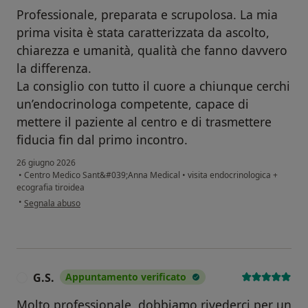
Professionale, preparata e scrupolosa. La mia
prima visita è stata caratterizzata da ascolto,
chiarezza e umanità, qualità che fanno davvero
la differenza.
La consiglio con tutto il cuore a chiunque cerchi
un’endocrinologa competente, capace di
mettere il paziente al centro e di trasmettere
fiducia fin dal primo incontro.
26 giugno 2026
•
Centro Medico Sant&#039;Anna Medical
•
visita endocrinologica +
ecografia tiroidea
secondo l'opinione dell'utente S.C
•
Segnala abuso
G.S.
Appuntamento verificato
G
Molto professionale, dobbiamo rivederci per un