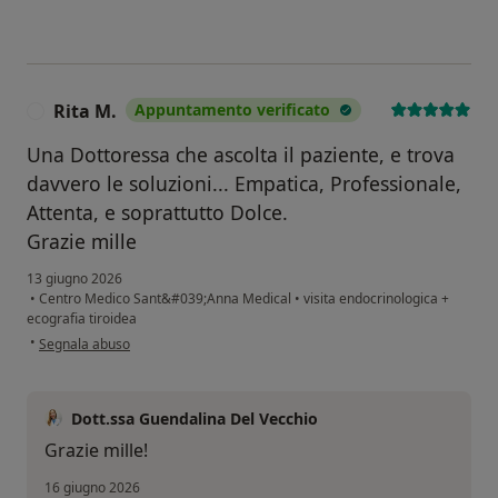
Rita M.
Appuntamento verificato
R
Una Dottoressa che ascolta il paziente, e trova
davvero le soluzioni... Empatica, Professionale,
Attenta, e soprattutto Dolce.
Grazie mille
13 giugno 2026
•
Centro Medico Sant&#039;Anna Medical
•
visita endocrinologica +
ecografia tiroidea
secondo l'opinione dell'utente Rita M.
•
Segnala abuso
Dott.ssa Guendalina Del Vecchio
Grazie mille!
16 giugno 2026