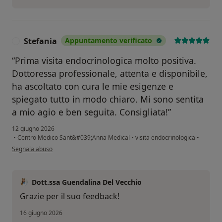
Stefania
Appuntamento verificato
S
“Prima visita endocrinologica molto positiva.
Dottoressa professionale, attenta e disponibile,
ha ascoltato con cura le mie esigenze e
spiegato tutto in modo chiaro. Mi sono sentita
a mio agio e ben seguita. Consigliata!”
12 giugno 2026
•
Centro Medico Sant&#039;Anna Medical
•
visita endocrinologica
•
secondo l'opinione dell'utente Stefania
Segnala abuso
Dott.ssa Guendalina Del Vecchio
Grazie per il suo feedback!
16 giugno 2026