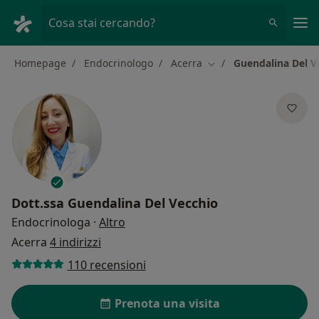
Men
Cosa stai cercando?
Homepage
Endocrinologo
Acerra
Guendalina Del V
Cambia città
Dott.ssa
Guendalina Del Vecchio
sulle specializzazioni
Endocrinologa
·
Altro
Acerra
4 indirizzi
110 recensioni
Prenota una visita