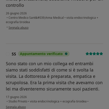
controllo
26 giugno 2026
•
Centro Medico Sant&#039;Anna Medical
•
visita endocrinologica +
ecografia tiroidea
secondo l'opinione dell'utente G.S.
•
Segnala abuso
SS
Appuntamento verificato
S
Sono stato con un mio collega ed entrambi
siamo stati soddisfatti di come si è svolta la
visita. La dottoressa è preparata, empatica e
scrupolosa. Era la prima visita che avevamo con
lei ma diventeremo sicuramente suoi pazienti.
17 giugno 2026
•
Studio Privato
•
visita endocrinologica + ecografia tiroidea
•
secondo l'opinione dell'utente SS
Segnala abuso