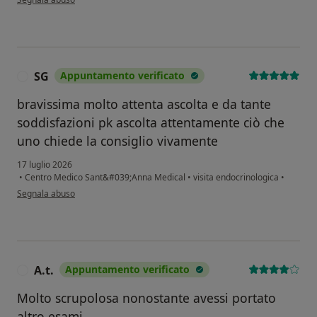
SG
Appuntamento verificato
S
bravissima molto attenta ascolta e da tante
soddisfazioni pk ascolta attentamente ciò che
uno chiede la consiglio vivamente
17 luglio 2026
•
Centro Medico Sant&#039;Anna Medical
•
visita endocrinologica
•
secondo l'opinione dell'utente SG
Segnala abuso
A.t.
Appuntamento verificato
A
Molto scrupolosa nonostante avessi portato
altro esami