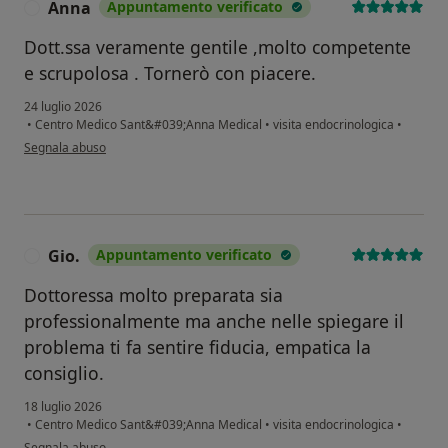
Anna
Appuntamento verificato
A
Dott.ssa veramente gentile ,molto competente
e scrupolosa . Tornerò con piacere.
24 luglio 2026
•
Centro Medico Sant&#039;Anna Medical
•
visita endocrinologica
•
secondo l'opinione dell'utente Anna
Segnala abuso
Gio.
Appuntamento verificato
G
Dottoressa molto preparata sia
professionalmente ma anche nelle spiegare il
problema ti fa sentire fiducia, empatica la
consiglio.
18 luglio 2026
•
Centro Medico Sant&#039;Anna Medical
•
visita endocrinologica
•
secondo l'opinione dell'utente Gio.
Segnala abuso