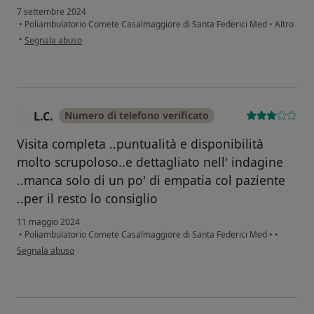
7 settembre 2024
•
Poliambulatorio Comete Casalmaggiore di Santa Federici Med
•
Altro
secondo l'opinione dell'utente A.R.
•
Segnala abuso
L.C.
Numero di telefono verificato
L
Visita completa ..puntualità e disponibilità
molto scrupoloso..e dettagliato nell' indagine
..manca solo di un po' di empatia col paziente
..per il resto lo consiglio
11 maggio 2024
•
Poliambulatorio Comete Casalmaggiore di Santa Federici Med
•
•
secondo l'opinione dell'utente L.C.
Segnala abuso