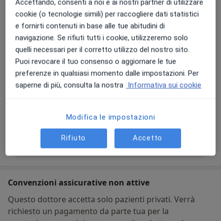
Accettando, consenti a noi e ai nostri partner di utilizzare
Disponibilità
Questo dottore non offre prenotazioni online a
cookie (o tecnologie simili) per raccogliere dati statistici
questo indirizzo
e fornirti contenuti in base alle tue abitudini di
Cosa posso fare adesso?
navigazione. Se rifiuti tutti i cookie, utilizzeremo solo
quelli necessari per il corretto utilizzo del nostro sito.
Modalità di pagamento (visite private)
Puoi revocare il tuo consenso o aggiornare le tue
Contanti
preferenze in qualsiasi momento dalle impostazioni. Per
Carta di debito
saperne di più, consulta la nostra
Informativa sui cookie
Telefono
Modifica le impostazioni
0375 0...
Mostra numero di telefono
Rifiuto
Accetto
Mostra dettagli
sull'indirizzo
Convenzioni assicurative non attive
Questo dottore accetta solo pazienti privati. Verrà
richiesto un pagamento da parte tua per la