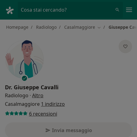
Men
Cosa stai cercando?
Homepage
Radiologo
Casalmaggiore
Giuseppe Cava
Cambia città
Dr.
Giuseppe Cavalli
sulle specializzazioni
Radiologo
·
Altro
Casalmaggiore
1 indirizzo
6 recensioni
Invia messaggio