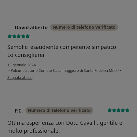
David alberto
Numero di telefono verificato
D
Semplici esaudiente competente simpatico
Lo consiglierei
13 gennaio 2024
•
Poliambulatorio Comete Casalmaggiore di Santa Federici Med
•
•
secondo l'opinione dell'utente David alberto
Segnala abuso
P.C.
Numero di telefono verificato
P
Ottima esperienza con Dott. Cavalli, gentile e
molto professionale.