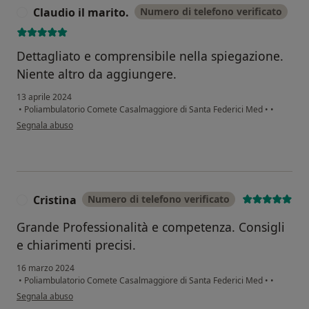
Claudio il marito.
Numero di telefono verificato
C
Dettagliato e comprensibile nella spiegazione.
Niente altro da aggiungere.
13 aprile 2024
•
Poliambulatorio Comete Casalmaggiore di Santa Federici Med
•
•
secondo l'opinione dell'utente Claudio il marito.
Segnala abuso
Cristina
Numero di telefono verificato
C
Grande Professionalità e competenza. Consigli
e chiarimenti precisi.
16 marzo 2024
•
Poliambulatorio Comete Casalmaggiore di Santa Federici Med
•
•
secondo l'opinione dell'utente Cristina
Segnala abuso