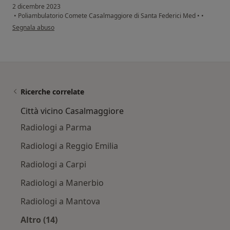
2 dicembre 2023
•
Poliambulatorio Comete Casalmaggiore di Santa Federici Med
•
•
secondo l'opinione dell'utente P.C.
Segnala abuso
Ricerche correlate
Città vicino Casalmaggiore
Radiologi a Parma
Radiologi a Reggio Emilia
Radiologi a Carpi
Radiologi a Manerbio
Radiologi a Mantova
Altro (14)