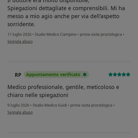
Spiegazioni dettagliate e comprensibili. Mi ha
messo a mio agio anche per via dell’aspetto
sorridente.
11 luglio 2026
•
Studio Medico Ciampino
•
prima visita proctologica
•
secondo l'opinione dell'utente Sara
Segnala abuso
RP
Appuntamento verificato
R
Medico professionale, gentile, meticoloso e
chiaro nelle spiegazioni
9 luglio 2026
•
Studio Medico Guidi
•
prima visita proctologica
•
secondo l'opinione dell'utente RP
Segnala abuso