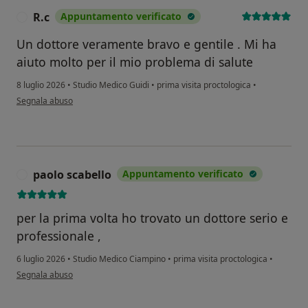
R.c
Appuntamento verificato
R
Un dottore veramente bravo e gentile . Mi ha
aiuto molto per il mio problema di salute
8 luglio 2026
•
Studio Medico Guidi
•
prima visita proctologica
•
secondo l'opinione dell'utente R.c
Segnala abuso
paolo scabello
Appuntamento verificato
P
per la prima volta ho trovato un dottore serio e
professionale ,
6 luglio 2026
•
Studio Medico Ciampino
•
prima visita proctologica
•
secondo l'opinione dell'utente paolo scabello
Segnala abuso