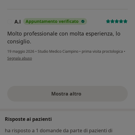
A.l
Appuntamento verificato
A
Molto professionale con molta esperienza, lo
consiglio.
19 maggio 2026
•
Studio Medico Ciampino
•
prima visita proctologica
•
secondo l'opinione dell'utente A.l
Segnala abuso
Mostra altro
opinioni di cui sopra
Risposte ai pazienti
ha risposto a 1 domande da parte di pazienti di