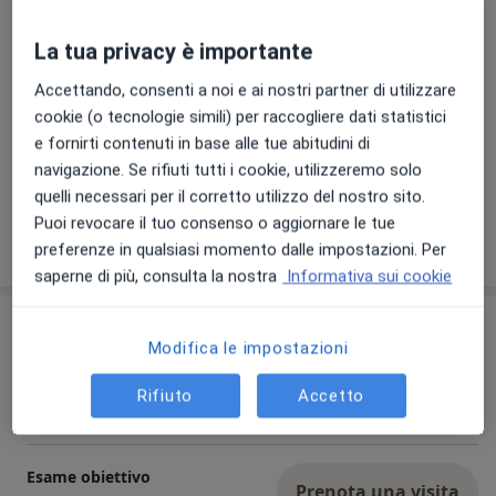
La tua privacy è importante
Accettando, consenti a noi e ai nostri partner di utilizzare
cookie (o tecnologie simili) per raccogliere dati statistici
e fornirti contenuti in base alle tue abitudini di
Visualizza galleria (3)
navigazione. Se rifiuti tutti i cookie, utilizzeremo solo
quelli necessari per il corretto utilizzo del nostro sito.
Puoi revocare il tuo consenso o aggiornare le tue
Mostra dettagli
preferenze in qualsiasi momento dalle impostazioni. Per
sull'esperienza
saperne di più, consulta la nostra
Informativa sui cookie
Prestazioni e prezzi
Modifica le impostazioni
Prima visita di chirurgia
generale
Prenota una visita
Rifiuto
Accetto
Da 120 €
Dettagli
Esame obiettivo
Prenota una visita