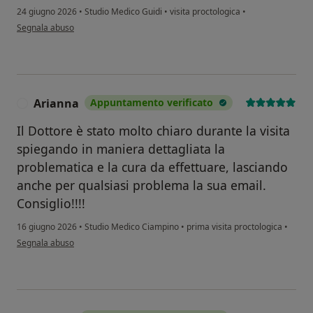
24 giugno 2026
•
Studio Medico Guidi
•
visita proctologica
•
secondo l'opinione dell'utente Max
Segnala abuso
Arianna
Appuntamento verificato
A
Il Dottore è stato molto chiaro durante la visita
spiegando in maniera dettagliata la
problematica e la cura da effettuare, lasciando
anche per qualsiasi problema la sua email.
Consiglio!!!!
16 giugno 2026
•
Studio Medico Ciampino
•
prima visita proctologica
•
secondo l'opinione dell'utente Arianna
Segnala abuso