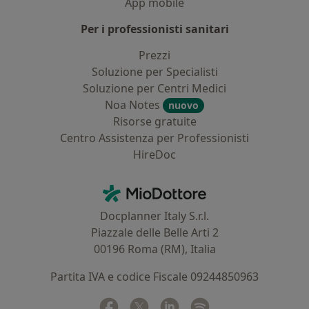
App mobile
Per i professionisti sanitari
Prezzi
Soluzione per Specialisti
Soluzione per Centri Medici
Noa Notes
nuovo
Risorse gratuite
Centro Assistenza per Professionisti
HireDoc
Contatti
MioDottore - Homepage
Docplanner Italy S.r.l.
Piazzale delle Belle Arti 2
00196 Roma (RM), Italia
Partita IVA e codice Fiscale 09244850963
Facebook
si apre in una nuova scheda
Twitter
si apre in una nuova scheda
Linkedin
si apre in una nuova sc
Spotify
si apre in una nuo