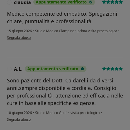
claudia
Appuntamento verificato
C
Medico competente ed empatico. Spiegazioni
chiare, puntualità e professionalità.
15 giugno 2026
•
Studio Medico Ciampino
•
prima visita proctologica
•
secondo l'opinione dell'utente claudia
Segnala abuso
A.L.
Appuntamento verificato
A
Sono paziente del Dott. Caldarelli da diversi
anni,sempre disponibile e cordiale. Consiglio
per professionalità, attenzione ed efficacia nelle
cure in base alle specifiche esigenze.
10 giugno 2026
•
Studio Medico Guidi
•
visita proctologica
•
secondo l'opinione dell'utente A.L.
Segnala abuso