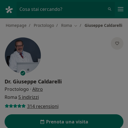
Men
Cosa stai cercando?
Homepage
Proctologo
Roma
Giuseppe Caldarelli
Cambia città
Dr.
Giuseppe Caldarelli
sulle specializzazioni
Proctologo
·
Altro
Roma
5 indirizzi
314 recensioni
Prenota una visita