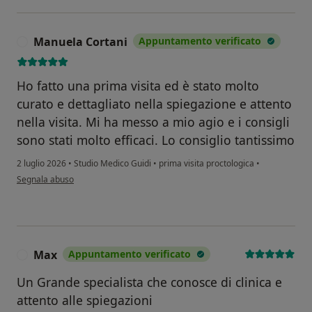
Manuela Cortani
Appuntamento verificato
M
Ho fatto una prima visita ed è stato molto
curato e dettagliato nella spiegazione e attento
nella visita. Mi ha messo a mio agio e i consigli
sono stati molto efficaci. Lo consiglio tantissimo
2 luglio 2026
•
Studio Medico Guidi
•
prima visita proctologica
•
secondo l'opinione dell'utente Manuela Cortani
Segnala abuso
Max
Appuntamento verificato
M
Un Grande specialista che conosce di clinica e
attento alle spiegazioni